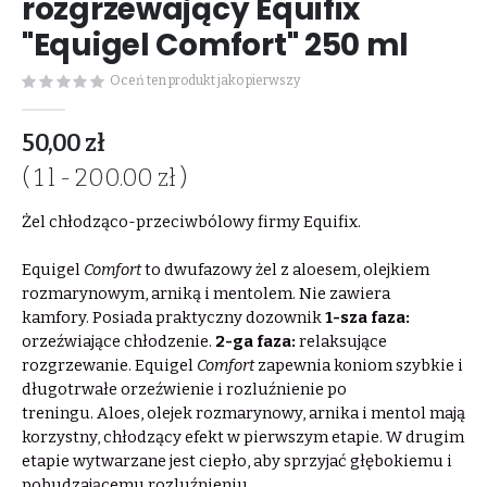
rozgrzewający Equifix
"Equigel Comfort" 250 ml
Oceń ten produkt jako pierwszy
50,00 zł
( 1 l - 200.00 zł )
Żel chłodząco-przeciwbólowy firmy Equifix.
Equigel
Comfort
to dwufazowy żel z aloesem, olejkiem
rozmarynowym, arniką i mentolem. Nie zawiera
kamfory. Posiada praktyczny dozownik
1-sza faza:
orzeźwiające chłodzenie.
2-ga faza:
relaksujące
rozgrzewanie. Equigel
Comfort
zapewnia koniom szybkie i
długotrwałe orzeźwienie i rozluźnienie po
treningu. Aloes, olejek rozmarynowy, arnika i mentol mają
korzystny, chłodzący efekt w pierwszym etapie. W drugim
etapie wytwarzane jest ciepło, aby sprzyjać głębokiemu i
pobudzającemu rozluźnieniu.