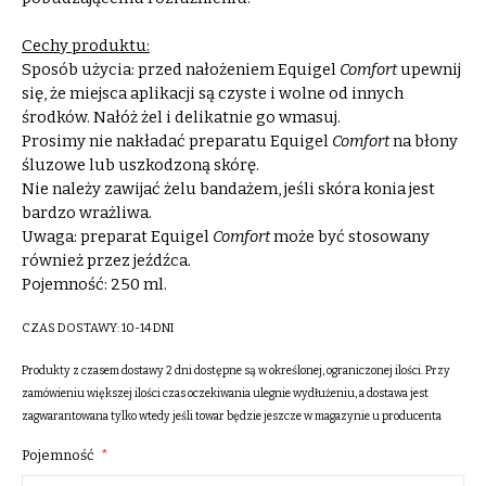
Cechy produktu:
Sposób użycia: przed nałożeniem Equigel
Comfort
upewnij
się, że miejsca aplikacji są czyste i wolne od innych
środków. Nałóż żel i delikatnie go wmasuj.
Prosimy nie nakładać preparatu Equigel
Comfort
na błony
śluzowe lub uszkodzoną skórę.
Nie należy zawijać żelu bandażem, jeśli skóra konia jest
bardzo wrażliwa.
Uwaga: preparat Equigel
Comfort
może być stosowany
również przez jeźdźca.
Pojemność: 250 ml.
CZAS DOSTAWY:
10-14 DNI
Produkty z czasem dostawy 2 dni dostępne są w określonej, ograniczonej ilości. Przy
zamówieniu większej ilości czas oczekiwania ulegnie wydłużeniu, a dostawa jest
zagwarantowana tylko wtedy jeśli towar będzie jeszcze w magazynie u producenta
Pojemność