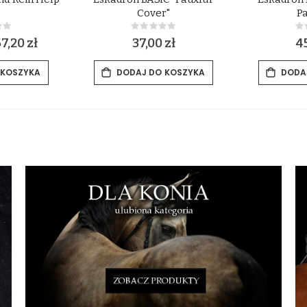
Cover"
P
ing:
Rating:
0%
0
67,20 zł
37,00 zł
45
 KOSZYKA
DODAJ DO KOSZYKA
DODA