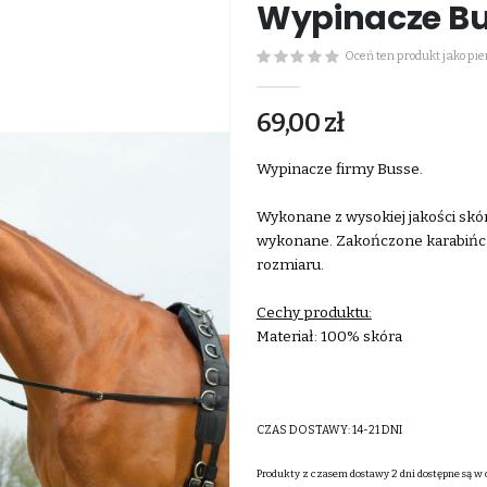
Wypinacze Bu
Oceń ten produkt jako pi
69,00 zł
Wypinacze firmy Busse.
Wykonane z wysokiej jakości sk
wykonane. Zakończone karabińczy
rozmiaru.
Cechy produktu:
Materiał: 100% skóra
CZAS DOSTAWY:
14-21 DNI
Produkty z czasem dostawy 2 dni dostępne są w 