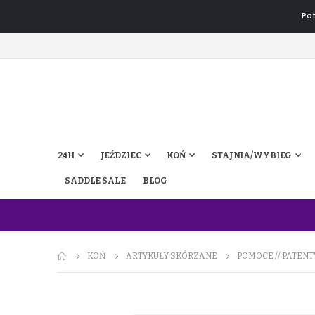
Pot
24H
JEŹDZIEC
KOŃ
STAJNIA/WYBIEG
SADDLE SALE
BLOG
KOŃ
ARTYKUŁY SKÓRZANE
POMOCE // PATENT