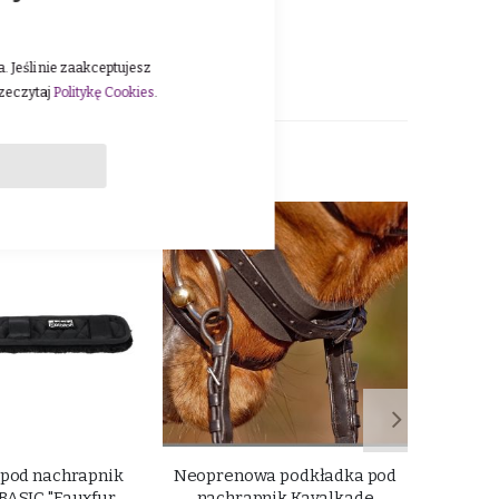
 Jeśli nie zaakceptujesz
rzeczytaj
Politykę Cookies
.
 pod nachrapnik
Neoprenowa podkładka pod
Szlufki
BASIC "Fauxfur
nachrapnik Kavalkade