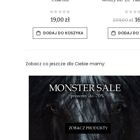
Rating:
Rat
0%
0%
19,00 zł
S
1
209,00 zł
p
e
c
ZYKA
DODAJ DO KOSZYKA
DODAJ DO
i
a
l
P
r
i
c
e
Zobacz co jeszcze dla Ciebie mamy: