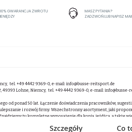
100% GWARANCJA ZWROTU
MASZ PYTANIA?
IENIĘDZY
ZADZWOŃ LUB NAPISZ MAI
cy, tel. +49 4442 9369-0, e-mail:
info@busse-reitsport.de
2, 49393 Lohne, Niemcy, tel. +49 4442 9369-0, e-mail:
info@busse-r
ckiego od ponad 50 lat. Łączenie doświadczenia pracowników, suges
ulepszanie i rozwój firmy. Wszechstronny asortyment, jaki propo
najdziemy tu kompletne wyposażenie dla konia, jeźdźca, a także wie
ntów na całym świecie siatki na siano Proffesional oraz Plain Pro t
Szczegóły
Co t
ktyczne wieszaki, eleganckie fraki, mocne derki siatkowe, czy wyso