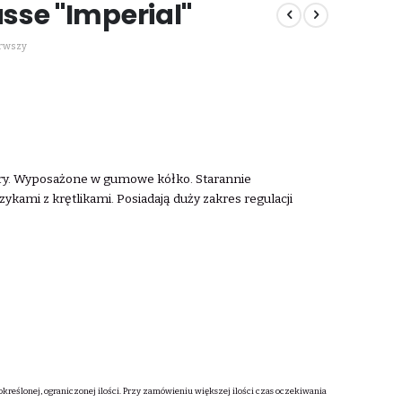
sse "Imperial"
erwszy
óry. Wyposażone w gumowe kółko. Starannie
kami z krętlikami. Posiadają duży zakres regulacji
określonej, ograniczonej ilości. Przy zamówieniu większej ilości czas oczekiwania