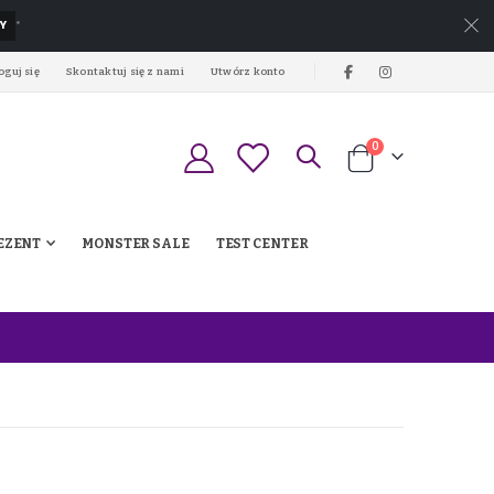
Y
*
oguj się
Skontaktuj się z nami
Utwórz konto
produkty
0
Koszyk
EZENT
MONSTER SALE
TEST CENTER