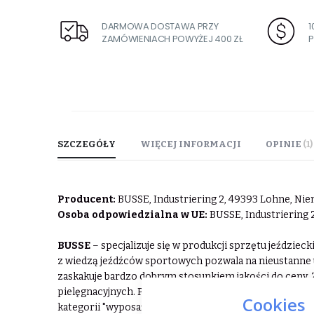
DARMOWA DOSTAWA PRZY
ZAMÓWIENIACH POWYŻEJ 400 ZŁ
P
SZCZEGÓŁY
WIĘCEJ INFORMACJI
OPINIE
1
Producent:
BUSSE, Industriering 2, 49393 Lohne, Niem
Osoba odpowiedzialna w UE:
BUSSE, Industriering 
BUSSE
– specjalizuje się w produkcji sprzętu jeździe
z wiedzą jeźdźców sportowych pozwala na nieustanne 
zaskakuje bardzo dobrym stosunkiem jakości do ceny. Z
pielęgnacyjnych. Popularne i bardzo cenione przez klie
Cookies
kategorii "wyposażenie stajni". Wymyślne i bardzo pra