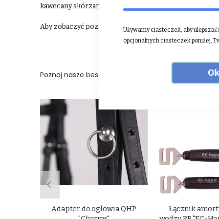
kawecany skórzane to tylko mały ułamek tego, co ofer
Aby zobaczyć pozostałe produkty Busse ⮕
kliknij tut
Używamy ciasteczek, aby ulepszać n
opcjonalnych ciasteczek poniżej, T
Ok
Poznaj nasze bestsellery:
ion z
Adapter do ogłowia QHP
Łącznik amort
n
"Charms"
wodzy BR "EC-Han