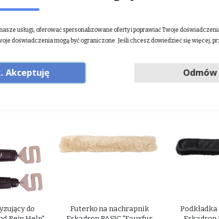
uje producent.
aj
.
asze usługi, oferować spersonalizowane oferty i poprawiać Twoje doświadczenia.
woje doświadczenia mogą być ograniczone. Jeśli chcesz dowiedzieć się więcej, p
. Akceptuję
Odmów
yzujący do
Futerko na nachrapnik
Podkładka
d Rein Help"
Eskadron BASIC "Fauxfur
Eskadron 