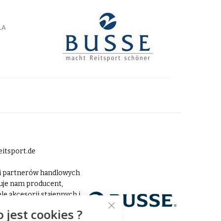
LA
eitsport.de
tii partnerów handlowych
nuje nam producent,
le akcesorii stajennych i
o absolutne bestsellery z
o jest cookies ?
kojakościowe ogłowia i