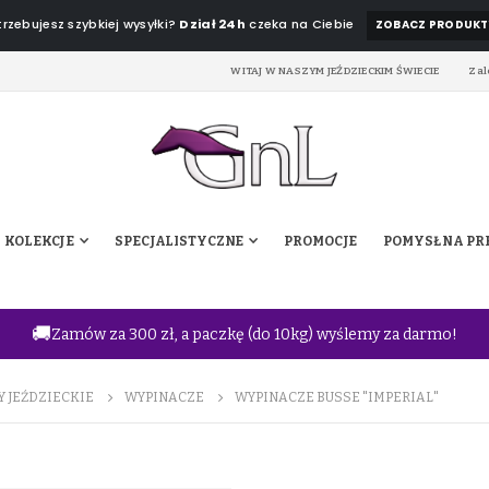
rzebujesz szybkiej wysyłki?
Dział 24h
czeka na Ciebie
ZOBACZ PRODUKT
WITAJ W NASZYM JEŹDZIECKIM ŚWIECIE
Zal
KOLEKCJE
SPECJALISTYCZNE
PROMOCJE
POMYSŁ NA PR
🚚
Zamów za 300 zł, a paczkę (do 10kg) wyślemy za darmo!
Y JEŹDZIECKIE
WYPINACZE
WYPINACZE BUSSE "IMPERIAL"