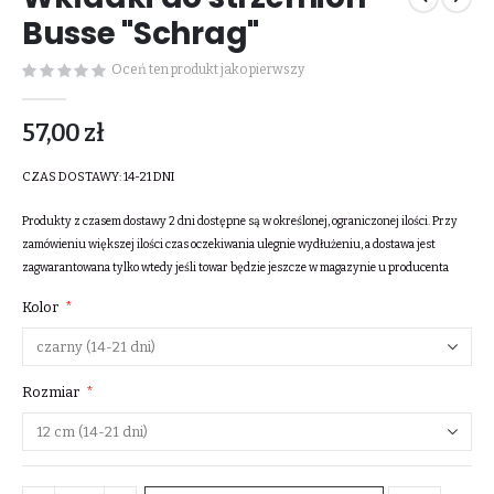
galerii
Busse "Schrag"
Oceń ten produkt jako pierwszy
57,00 zł
CZAS DOSTAWY:
14-21 DNI
Produkty z czasem dostawy 2 dni dostępne są w określonej, ograniczonej ilości. Przy
zamówieniu większej ilości czas oczekiwania ulegnie wydłużeniu, a dostawa jest
zagwarantowana tylko wtedy jeśli towar będzie jeszcze w magazynie u producenta
Kolor
Rozmiar