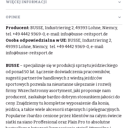
WIĘCEJ INFORMACJI
OPINIE
Producent:
BUSSE, Industriering 2, 49393 Lohne, Niemcy,
tel. +49 4442 9369-0, e-mail:
info@busse-reitsport.de
Osoba odpowiedzialna w UE:
BUSSE, Industriering 2,
49393 Lohne, Niemcy, tel. +49 4442 9369-0, e-mail:
info@busse-reitsport.de
BUSSE
– specjalizuje się w produkcji sprzętu jeździeckiego
od ponad 50 lat. Łączenie doświadczenia pracowników,
sugestii partnerów handlowych z wiedzą jeźdźców
sportowych pozwala na nieustanne ulepszanie i rozwój
firmy. Wszechstronny asortyment, jaki proponuje nam
producent, zaskakuje bardzo dobrym stosunkiem jakości do
ceny. Znajdziemy tu kompletne wyposażenie dla konia,
jeźdźca, a także wiele akcesorii stajennych i pielęgnacyjnych.
Popularne i bardzo cenione przez klientów na całym świecie
siatki na siano Proffesional oraz Plain Pro to absolutne