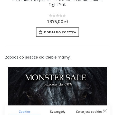
Strzemiona FlexOn GREEN Composite Dark
S
Green/Grey/Grey
Rating:
0%
1 050,00 zł
DODAJ DO KOSZYKA
Zobacz co jeszcze dla Ciebie mamy:
Cookies
Szczegóły
Co to jest cookies ?