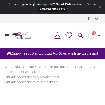
Potrzebujesz szybkiej wysyłki?
Dział 24h
czeka na Ciebie
*
ZOBACZ PRODUKTY
produkt
0
Przełącznik
Koszyk
Nav
🚚
Zamów za 300 zł, a paczkę (do 10kg) wyślemy za darmo!
KOŃ
SIODŁA // AKCESORIA DO SIODEŁ
STRZEMIONA
DODATKI DO STRZEMION
WKŁADKI DO STRZEMION GUMOWE SKOŚNE
WKŁADKI DO STRZEMION BUSSE "SCHRAG"
Przejdź