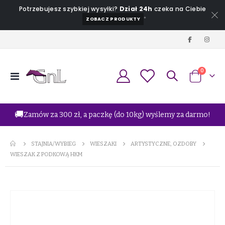
Potrzebujesz szybkiej wysyłki?
Dział 24h
czeka na Ciebie
*
ZOBACZ PRODUKTY
produkt
0
Przełącznik
Koszyk
Nav
🚚
Zamów za 300 zł, a paczkę (do 10kg) wyślemy za darmo!
STAJNIA/WYBIEG
WIESZAKI
ARTYSTYCZNE, OZDOBY
WIESZAK Z PODKOWĄ HKM
Przejdź
na
koniec