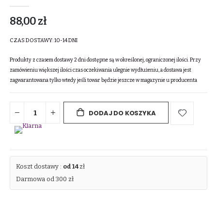
88,00 zł
CZAS DOSTAWY:
10-14 DNI
Produkty z czasem dostawy 2 dni dostępne są w określonej, ograniczonej ilości. Przy
zamówieniu większej ilości czas oczekiwania ulegnie wydłużeniu, a dostawa jest
zagwarantowana tylko wtedy jeśli towar będzie jeszcze w magazynie u producenta
DODAJ DO KOSZYKA
Koszt dostawy :
od 14
zł
Darmowa od 300 zł