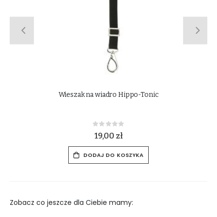
Przenośny wieszak na derki i czapraki York
Rating:
0%
49,00 zł
DODAJ DO KOSZYKA
Zobacz co jeszcze dla Ciebie mamy: