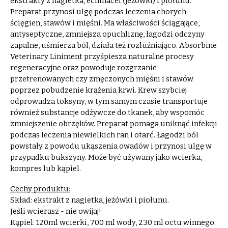
ekstrakty z nagietka, echinacei (jeżówki) i piołunu.
Preparat przynosi ulgę podczas leczenia chorych
ścięgien, stawów i mięśni. Ma właściwości ściągające,
antyseptyczne, zmniejsza opuchliznę, łagodzi odczyny
zapalne, uśmierza ból, działa też rozluźniająco. Absorbine
Veterinary Liniment przyśpiesza naturalne procesy
regeneracyjne oraz powoduje rozgrzanie
przetrenowanych czy zmęczonych mięśni i stawów
poprzez pobudzenie krążenia krwi. Krew szybciej
odprowadza toksyny, w tym samym czasie transportuje
również substancje odżywcze do tkanek, aby wspomóc
zmniejszenie obrzęków. Preparat pomaga uniknąć infekcji
podczas leczenia niewielkich ran i otarć. Łagodzi ból
powstały z powodu ukąszenia owadów i przynosi ulgę w
przypadku bukszyny. Może być używany jako wcierka,
kompres lub kąpiel.
Cechy produktu:
Skład: ekstrakt z nagietka, jeżówki i piołunu.
Jeśli wcierasz - nie owijaj!
Kąpiel: 120ml wcierki, 700 ml wody, 230 ml octu winnego.