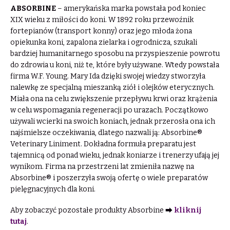
ABSORBINE
– amerykańska marka powstała pod koniec
XIX wieku z miłości do koni. W 1892 roku przewoźnik
fortepianów (transport konny) oraz jego młoda żona
opiekunka koni, zapalona zielarka i ogrodnicza, szukali
bardziej humanitarnego sposobu na przyspieszenie powrotu
do zdrowia u koni, niż te, które były używane. Wtedy powstała
firma W.F. Young. Mary Ida dzięki swojej wiedzy stworzyła
nalewkę ze specjalną mieszanką ziół i olejków eterycznych.
Miała ona na celu zwiększenie przepływu krwi oraz krążenia
w celu wspomagania regeneracji po urazach. Początkowo
używali wcierki na swoich koniach, jednak przerosła ona ich
najśmielsze oczekiwania, dlatego nazwali ją: Absorbine®
Veterinary Liniment. Dokładna formuła preparatu jest
tajemnicą od ponad wieku, jednak koniarze i trenerzy ufają jej
wynikom. Firma na przestrzeni lat zmieniła nazwę na
Absorbine® i poszerzyła swoją ofertę o wiele preparatów
pielęgnacyjnych dla koni.
Aby zobaczyć pozostałe produkty Absorbine ⮕
kliknij
tutaj
.