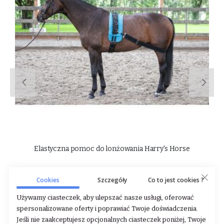
ir
Elastyczna pomoc do lonżowania Harry's Horse
Cookies
Szczegóły
Co to jest cookies ?
Rating:
0%
65,00 zł
Używamy ciasteczek, aby ulepszać nasze usługi, oferować
spersonalizowane oferty i poprawiać Twoje doświadczenia.
DODAJ DO KOSZYKA
Jeśli nie zaakceptujesz opcjonalnych ciasteczek poniżej, Twoje