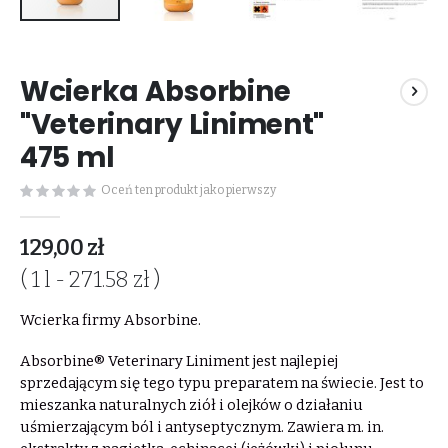
Przejdź
na
Wcierka Absorbine
początek
galerii
"Veterinary Liniment"
475 ml
Oceń ten produkt jako pierwszy
129,00 zł
( 1 l - 271.58 zł )
Wcierka firmy Absorbine.
Absorbine® Veterinary Liniment jest najlepiej
sprzedającym się tego typu preparatem na świecie. Jest to
mieszanka naturalnych ziół i olejków o działaniu
uśmierzającym ból i antyseptycznym. Zawiera m. in.