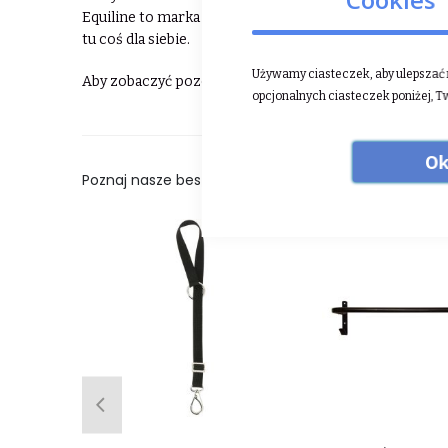
Equiline to marka dla każdego, od początkującego jeźd
tu coś dla siebie.
Używamy ciasteczek, aby ulepszać n
Aby zobaczyć pozostałe produkty Equiline ⮕
kliknij t
opcjonalnych ciasteczek poniżej, T
Ok
Poznaj nasze bestsellery: