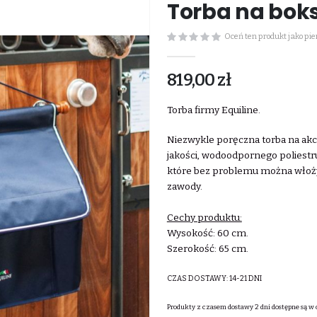
Torba na boks
Oceń ten produkt jako pi
819,00 zł
Torba firmy Equiline.
Niezwykle poręczna torba na akc
jakości, wodoodpornego poliestr
które bez problemu można włożyć
zawody.
Cechy produktu:
Wysokość: 60 cm.
Szerokość: 65 cm.
CZAS DOSTAWY:
14-21 DNI
Produkty z czasem dostawy 2 dni dostępne są w 