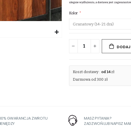
ulegnie wydłużeniu, a dostawa jest zagwaranto
Kolor
DODAJ
Koszt dostawy :
od 14
zł
Darmowa od 300 zł
100% GWARANCJA ZWROTU
MASZ PYTANIA?
IENIĘDZY
ZADZWOŃ LUB NAPISZ MAI