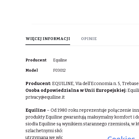
WIĘCEJ INFORMACJI
OPINIE
Więcej
Producent
Equiline
informacji
Model
F03012
Producent:
EQUILINE, Via dell’Economia n. 5, Trebase
Osoba odpowiedzialna w Unii Europejskiej:
Equili
privacy@equiline.it
Equiline
– Od 1980 roku reprezentuje połączenie inno
produkty Equiline gwarantują maksymalny komfort i dob
siodła Equiline są wynikiem starannego rzemiosła, w k
szlachetnymi skórami. Tekstylia dla koni wykonane z n
Cookies
utrzymana we włoskim stylu powstała w wyniku połąc