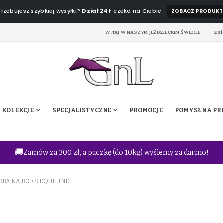
rzebujesz szybkiej wysyłki?
Dział 24h
czeka na Ciebie
ZOBACZ PRODUKT
WITAJ W NASZYM JEŹDZIECKIM ŚWIECIE
Zal
KOLEKCJE
SPECJALISTYCZNE
PROMOCJE
POMYSŁ NA PR
🚚
Zamów za 300 zł, a paczkę (do 10kg) wyślemy za darmo!
RBA NA BOKS EQUILINE