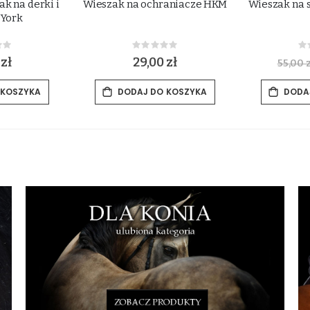
k na derki i
Wieszak na ochraniacze HKM
Wieszak na s
 York
ing:
Rating:
0%
0
 zł
29,00 zł
55,00 z
 KOSZYKA
DODAJ DO KOSZYKA
DODA