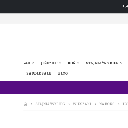
Pot
24H
JEŹDZIEC
KOŃ
STAJNIA/WYBIEG
SADDLE SALE
BLOG
STAJNIA/WYBIEG
WIESZAKI
NA BOKS
TO