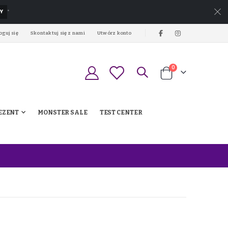
Y
*
oguj się
Skontaktuj się z nami
Utwórz konto
produkty
0
Koszyk
EZENT
MONSTER SALE
TEST CENTER