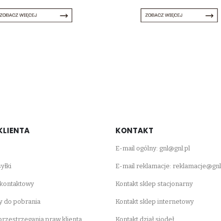
KLIENTA
KONTAKT
E-mail ogólny:
gnl@gnl.pl
yłki
E-mail reklamacje:
reklamacje@gnl
 kontaktowy
Kontakt sklep stacjonarny
 do pobrania
Kontakt sklep internetowy
 przestrzegania praw klienta
Kontakt dział siodeł