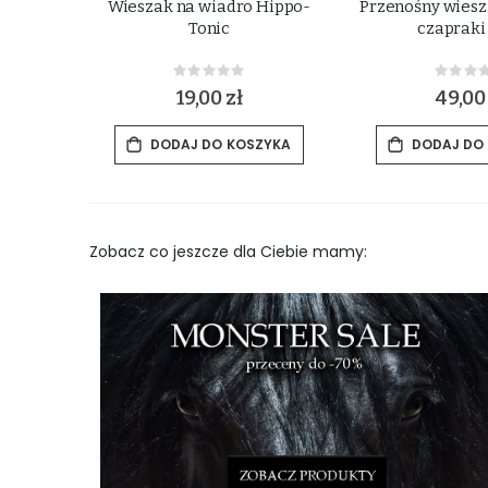
ą do
Wieszak na wiadro Hippo-
Przenośny wiesza
 Kerbl
Tonic
czapraki
Rating:
Rat
0%
0%
19,00 zł
49,00
ZYKA
DODAJ DO KOSZYKA
DODAJ DO
Zobacz co jeszcze dla Ciebie mamy: