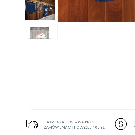
Przejdź
na
początek
galerii
DARMOWA DOSTAWA PRZY
ZAMÓWIENIACH POWYŻEJ 400 ZŁ
P