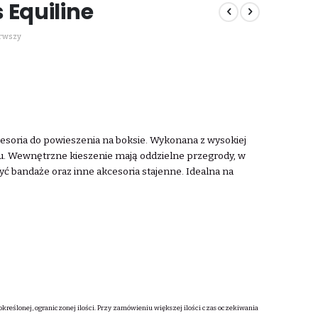
 Equiline
erwszy
esoria do powieszenia na boksie. Wykonana z wysokiej
u. Wewnętrzne kieszenie mają oddzielne przegrody, w
 bandaże oraz inne akcesoria stajenne. Idealna na
określonej, ograniczonej ilości. Przy zamówieniu większej ilości czas oczekiwania