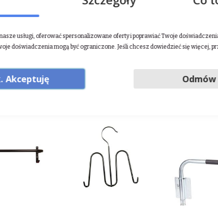
źca po profesjonalnego sportowca, każdy, kto ceni sobie wybitną ja
asze usługi, oferować spersonalizowane oferty i poprawiać Twoje doświadczenia.
utaj
woje doświadczenia mogą być ograniczone. Jeśli chcesz dowiedzieć się więcej, p
. Akceptuję
Odmów