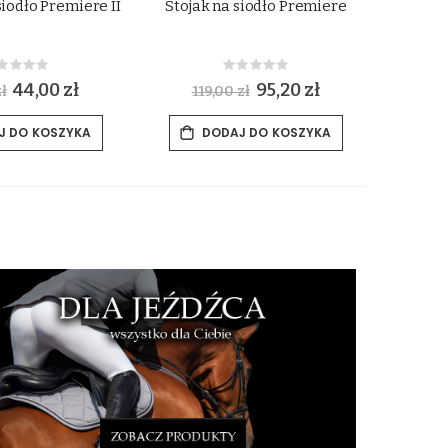
iodło Premiere II
Stojak na siodło Premiere
Wie
Rating:
Rating:
%
0%
S
44,00 zł
S
95,20 zł
ł
119,00 zł
p
p
e
e
c
c
J DO KOSZYKA
DODAJ DO KOSZYKA
i
i
a
a
l
l
P
P
r
r
i
i
c
c
e
e