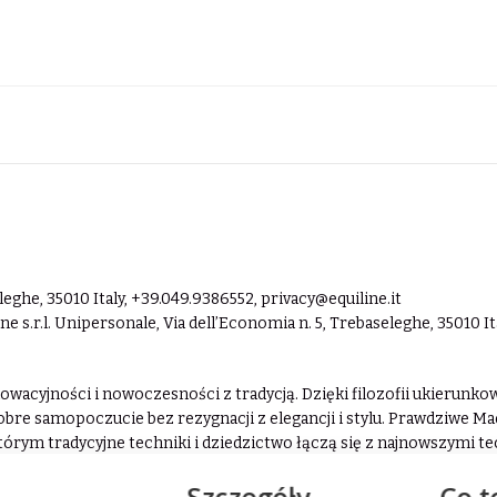
leghe, 35010 Italy, +39.049.9386552,
privacy@equiline.it
ne s.r.l. Unipersonale, Via dell’Economia n. 5, Trebaseleghe, 35010 I
wacyjności i nowoczesności z tradycją. Dzięki filozofii ukierunkow
re samopoczucie bez rezygnacji z elegancji i stylu. Prawdziwe Mad
tórym tradycyjne techniki i dziedzictwo łączą się z najnowszymi t
aturalnych, oddychających i przyjaznych dla skóry tkanin. Nowocze
Szczegóły
Co t
zenia wysokowydajnych materiałów z precyzją i kunsztem wykonani