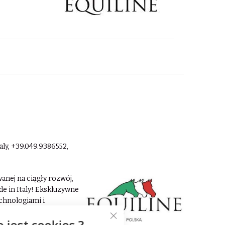
taly, +39.049.9386552,
anej na ciągły rozwój,
e in Italy! Ekskluzywne
echnologiami i
sna odzież jeździecka
o jest cookies ?
a.