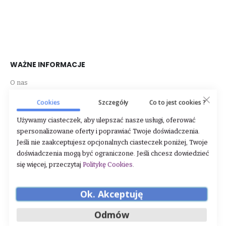
WAŻNE INFORMACJE
O nas
Dane firmy
Cookies
Szczegóły
Co to jest cookies ?
Regulamin
Używamy ciasteczek, aby ulepszać nasze usługi, oferować
spersonalizowane oferty i poprawiać Twoje doświadczenia.
Zwroty i reklamacje
Jeśli nie zaakceptujesz opcjonalnych ciasteczek poniżej, Twoje
doświadczenia mogą być ograniczone. Jeśli chcesz dowiedzieć
Polityka prywatności
się więcej, przeczytaj
Politykę Cookies
.
Sklep stacjonarny
Ok. Akceptuję
STREFA KLIENTA
Odmów
Rabaty