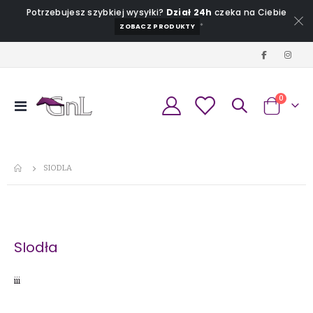
Potrzebujesz szybkiej wysyłki?
Dział 24h
czeka na Ciebie
*
ZOBACZ PRODUKTY
produkt
0
Przełącznik
Koszyk
Nav
SIODLA
SIodła
iii