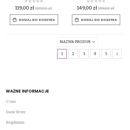
Rating:
Rating:
0%
0%
119,00 zł
149,00 zł
220,00 zł
199,00 zł
DODAJ DO KOSZYKA
DODAJ DO KOSZYKA
Strona
Aktualnie czytasz stronę
Strona
Strona
Strona
Strona
Stro
Dalej
1
2
3
4
5
WAŻNE INFORMACJE
O nas
Dane firmy
Regulamin