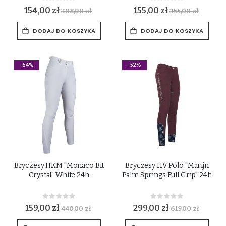
0%
0%
154,00 zł
155,00 zł
308,00 zł
355,00 zł
DODAJ DO KOSZYKA
DODAJ DO KOSZYKA
-64%
-52%
Bryczesy HKM "Monaco Bit
Bryczesy HV Polo "Marijn
Crystal" White 24h
Palm Springs Full Grip" 24h
Rating:
Rating:
0%
0%
159,00 zł
299,00 zł
440,00 zł
619,00 zł