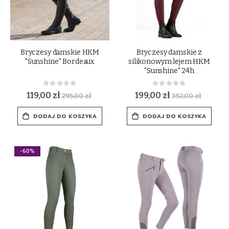
Bryczesy damskie HKM
Bryczesy damskie z
"Sunshine" Bordeaux
silikonowym lejem HKM
"Sunshine" 24h
Rating:
Rating:
0%
0%
119,00 zł
199,00 zł
295,00 zł
352,00 zł
DODAJ DO KOSZYKA
DODAJ DO KOSZYKA
-60%