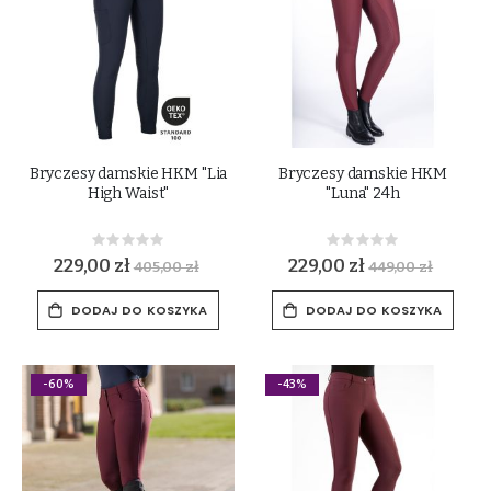
Bryczesy damskie HKM "Lia
Bryczesy damskie HKM
High Waist"
"Luna" 24h
Rating:
Rating:
0%
0%
229,00 zł
229,00 zł
405,00 zł
449,00 zł
DODAJ DO KOSZYKA
DODAJ DO KOSZYKA
-60%
-43%