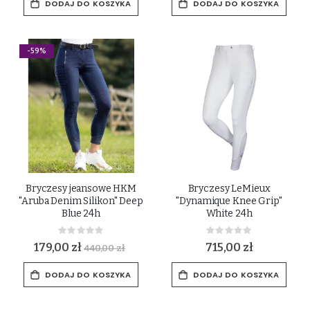
DODAJ DO KOSZYKA
DODAJ DO KOSZYKA
-59%
Bryczesy jeansowe HKM
Bryczesy LeMieux
"Aruba Denim Silikon" Deep
"Dynamique Knee Grip"
Blue 24h
White 24h
Rating:
Rating:
0%
0%
179,00 zł
715,00 zł
440,00 zł
DODAJ DO KOSZYKA
DODAJ DO KOSZYKA