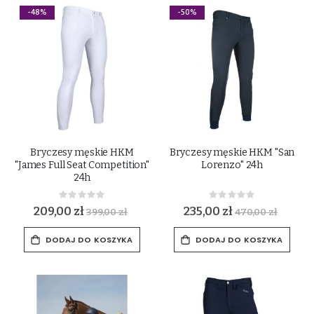
-48%
-50%
Bryczesy męskie HKM
Bryczesy męskie HKM "San
"James Full Seat Competition"
Lorenzo" 24h
24h
Rating:
Rating:
0%
0%
209,00 zł
235,00 zł
399,00 zł
470,00 zł
DODAJ DO KOSZYKA
DODAJ DO KOSZYKA