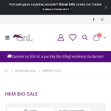
Potrzebujesz szybkiej wysyłki?
Dział 24h
czeka na Ciebie
*
ZOBACZ PRODUKTY
produkt
0
Przełącznik
Koszyk
Nav
🚚
Zamów za 300 zł, a paczkę (do 10kg) wyślemy za darmo!
HKM BIG SALE
MONSTER SALE
HKM BIG SALE