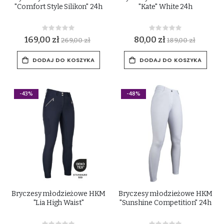
"Comfort Style Silikon" 24h
"Kate" White 24h
Rating:
Rating:
0%
0%
169,00 zł
80,00 zł
269,00 zł
189,00 zł
DODAJ DO KOSZYKA
DODAJ DO KOSZYKA
-43%
-48%
Bryczesy młodzieżowe HKM
Bryczesy młodzieżowe HKM
"Lia High Waist"
"Sunshine Competition" 24h