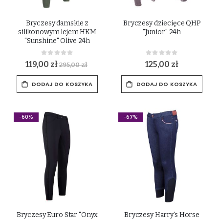
Bryczesy damskie z
Bryczesy dziecięce QHP
silikonowym lejem HKM
"Junior" 24h
"Sunshine" Olive 24h
Rating:
Rating:
0%
0%
119,00 zł
125,00 zł
295,00 zł
DODAJ DO KOSZYKA
DODAJ DO KOSZYKA
-60%
-67%
Bryczesy Euro Star "Onyx
Bryczesy Harry's Horse