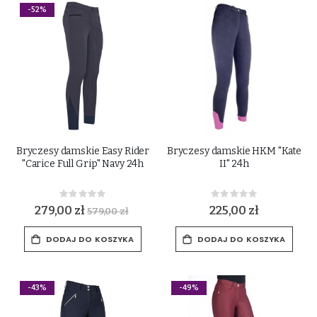
-52%
Bryczesy damskie Easy Rider
Bryczesy damskie HKM "Kate
"Carice Full Grip" Navy 24h
II" 24h
Rating:
Rating:
0%
0%
279,00 zł
225,00 zł
579,00 zł
DODAJ DO KOSZYKA
DODAJ DO KOSZYKA
-43%
-49%