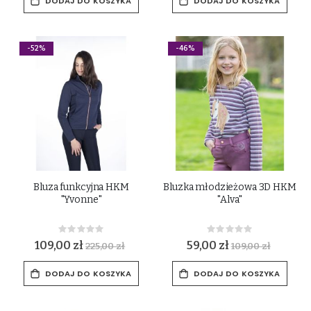
DODAJ DO KOSZYKA
DODAJ DO KOSZYKA
-52%
-46%
Bluza funkcyjna HKM
Bluzka młodzieżowa 3D HKM
"Yvonne"
"Alva"
Rating:
Rating:
0%
0%
109,00 zł
59,00 zł
225,00 zł
109,00 zł
DODAJ DO KOSZYKA
DODAJ DO KOSZYKA