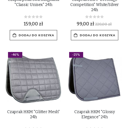
"Classic Unisex" 24h
Competition" White/Silver
24h
Rating:
Rating:
0%
0%
159,00 zł
99,00 zł
220,00 zł
DODAJ DO KOSZYKA
DODAJ DO KOSZYKA
-46%
-25%
Czaprak HKM "Glitter Mesh"
Czaprak HKM "Glossy
24h
Elegance" 24h