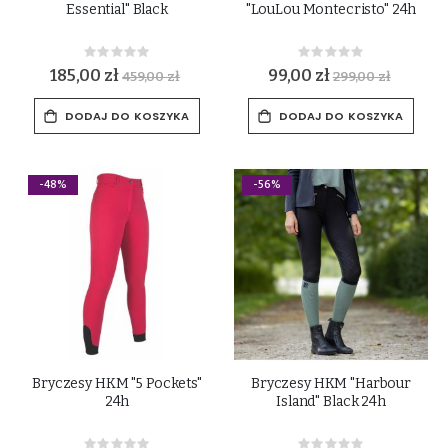
Essential" Black
"LouLou Montecristo" 24h
Rating:
Rating:
0%
0%
185,00 zł
99,00 zł
459,00 zł
299,00 zł
DODAJ DO KOSZYKA
DODAJ DO KOSZYKA
-48%
-56%
Bryczesy HKM "5 Pockets"
Bryczesy HKM "Harbour
24h
Island" Black 24h
Rating:
Rating: