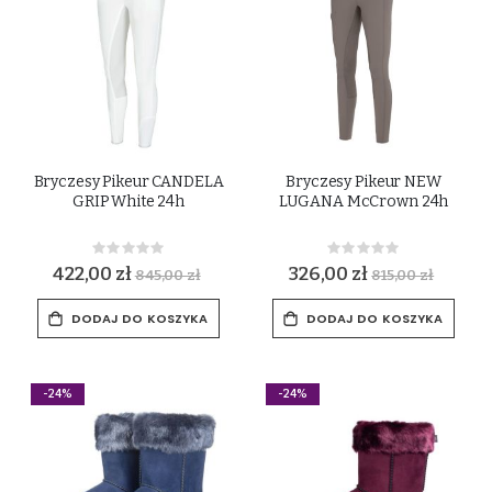
Bryczesy Pikeur CANDELA
Bryczesy Pikeur NEW
GRIP White 24h
LUGANA McCrown 24h
Rating:
Rating:
0%
0%
422,00 zł
326,00 zł
845,00 zł
815,00 zł
DODAJ DO KOSZYKA
DODAJ DO KOSZYKA
-24%
-24%