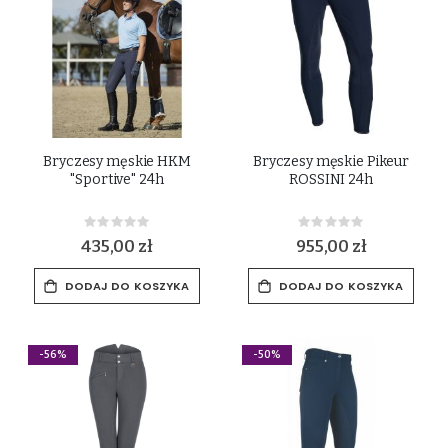
Bryczesy męskie HKM
Bryczesy męskie Pikeur
"Sportive" 24h
ROSSINI 24h
Rating:
Rating:
0%
0%
435,00 zł
955,00 zł
DODAJ DO KOSZYKA
DODAJ DO KOSZYKA
-56%
-50%