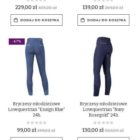
Rating:
Rating:
0%
0%
229,00 zł
139,00 zł
405,00 zł
269,00 zł
DODAJ DO KOSZYKA
DODAJ DO KOSZYKA
-67%
Bryczesy młodzieżowe
Bryczesy młodzieżowe
Lovequestrian "Ensign Blue"
Lovequestrian "Navy
24h
Rosegold" 24h
Rating:
Rating:
0%
0%
99,00 zł
130,00 zł
299,00 zł
360,00 zł