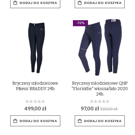
DODAJ DO KOSZYKA
DODAJ DO KOSZYKA
-70%
Bryczesy młodzieżowe
Bryczesy młodzieżowe QHP
Pikeur BRADDY 24h
"Florinthe" wiosna/lato 2020
24h
Rating:
Rating:
0%
0%
499,00 zł
97,00 zł
323,00 zł
DODAJ DO KOSZYKA
DODAJ DO KOSZYKA