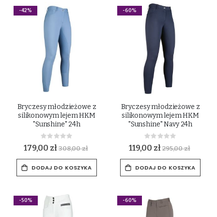
-42%
-60%
Bryczesy młodzieżowe z
Bryczesy młodzieżowe z
silikonowym lejem HKM
silikonowym lejem HKM
"Sunshine" 24h
"Sunshine" Navy 24h
Rating:
Rating:
0%
0%
179,00 zł
119,00 zł
308,00 zł
295,00 zł
DODAJ DO KOSZYKA
DODAJ DO KOSZYKA
-50%
-60%