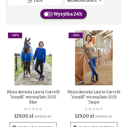
FILTR
Wysyłka 24h
-38%
-38%
Bluza damska Lauria Garrelli
Bluza damska Lauria Garrelli
"Amalfi" wiosna/lato 2025
"Amalfi" wiosna/lato 2025
Blue
Taupe
Rating:
Rating:
0%
0%
129,00 zł
129,00 zł
209,00 zł
209,00 zł