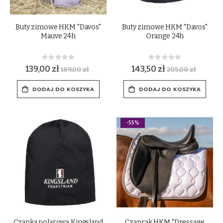
Buty zimowe HKM "Davos"
Buty zimowe HKM "Davos"
Mauve 24h
Orange 24h
Rating:
Rating:
0%
0%
139,00 zł
143,50 zł
189,00 zł
205,00 zł
DODAJ DO KOSZYKA
DODAJ DO KOSZYKA
-55%
Czapka polarowa Kingsland
Czaprak HKM "Dressage