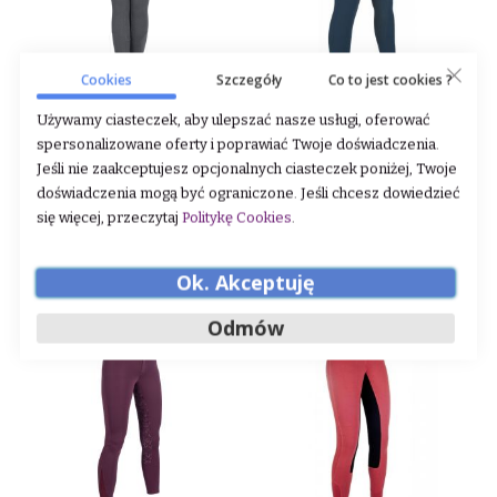
Cookies
Szczegóły
Co to jest cookies ?
Bryczesy młodzieżowe Elt
Bryczesy młodzieżowe HKM
Używamy ciasteczek, aby ulepszać nasze usługi, oferować
Paris "Fun Sport Hight Waist"
"5 Pockets" 24h
spersonalizowane oferty i poprawiać Twoje doświadczenia.
24h
Jeśli nie zaakceptujesz opcjonalnych ciasteczek poniżej, Twoje
Rating:
Rating:
doświadczenia mogą być ograniczone. Jeśli chcesz dowiedzieć
0%
0%
99,00 zł
132,00 zł
225,00 zł
264,00 zł
się więcej, przeczytaj
Politykę Cookies
.
DODAJ DO KOSZYKA
DODAJ DO KOSZYKA
Ok. Akceptuję
Odmów
-43%
-57%