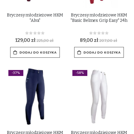
Bryczesy młodzieżowe HKM
Bryczesy młodzieżowe HKM
"Alva"
"Basic Belmex Grip Easy" 24h
Rating:
Rating:
0%
0%
129,00 zł
89,00 zł
225,00 zł
207,00 zł
DODAJ DO KOSZYKA
DODAJ DO KOSZYKA
-37%
-58%
Bryczesy młodzieżowe HKM
Bryczesy młodzieżowe HKM