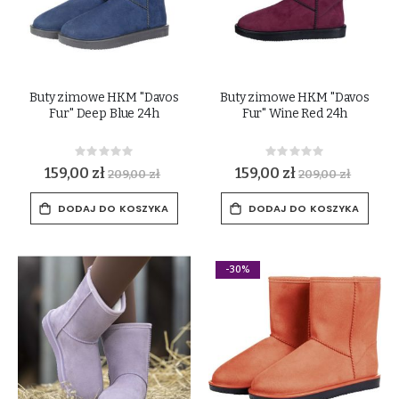
Buty zimowe HKM "Davos
Buty zimowe HKM "Davos
Fur" Deep Blue 24h
Fur" Wine Red 24h
Rating:
Rating:
0%
0%
159,00 zł
159,00 zł
209,00 zł
209,00 zł
DODAJ DO KOSZYKA
DODAJ DO KOSZYKA
-30%