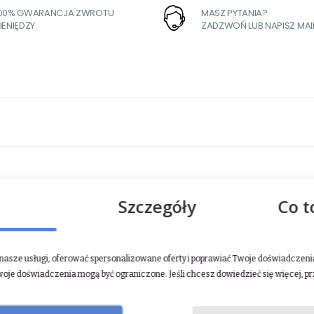
100% GWARANCJA ZWROTU
MASZ PYTANIA?
IENIĘDZY
ZADZWOŃ LUB NAPISZ MAI
Szczegóły
Co t
asze usługi, oferować spersonalizowane oferty i poprawiać Twoje doświadczenia.
woje doświadczenia mogą być ograniczone. Jeśli chcesz dowiedzieć się więcej, p