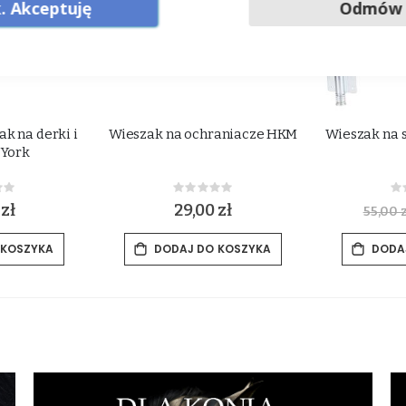
. Akceptuję
Odmów
k na derki i
Wieszak na ochraniacze HKM
Wieszak na s
 York
ing:
Rating:
0%
0
 zł
29,00 zł
55,00 z
 KOSZYKA
DODAJ DO KOSZYKA
DODA