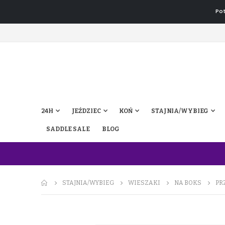
Pot
24H
JEŹDZIEC
KOŃ
STAJNIA/WYBIEG
SADDLE SALE
BLOG
STAJNIA/WYBIEG
WIESZAKI
NA BOKS
PR