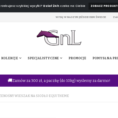
rzebujesz szybkiej wysyłki?
Dział 24h
czeka na Ciebie
ZOBACZ PRODUKT
WITAJ W NASZYM JEŹDZIECKIM ŚWIECIE
Zal
KOLEKCJE
SPECJALISTYCZNE
PROMOCJE
POMYSŁ NA PR
🚚
Zamów za 300 zł, a paczkę (do 10kg) wyślemy za darmo!
ZENOŚNY WIESZAK NA SIODŁO EQUI THEME