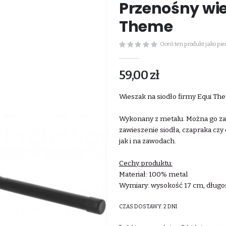
Przenośny wie
Theme
Oceń ten produkt jako pi
59,00 zł
Wieszak na siodło firmy Equi Th
Wykonany z metalu. Można go zaw
zawieszenie siodła, czapraka czy
jak i na zawodach.
Cechy produktu:
Materiał: 100% metal
Wymiary: wysokość 17 cm, długo
CZAS DOSTAWY:
2 DNI