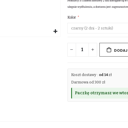
Produkty z czasem dostawy 2 dni dostępne są w 
ulegnie wydłużeniu, a dostawa jest zagwaranto
Kolor
DODAJ
Koszt dostawy :
od 14
zł
Darmowa od 300 zł
Paczkę otrzymasz we wtor