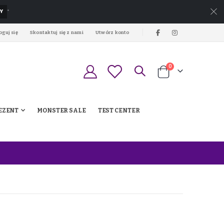
Y
*
oguj się
Skontaktuj się z nami
Utwórz konto
produkty
0
Koszyk
EZENT
MONSTER SALE
TEST CENTER