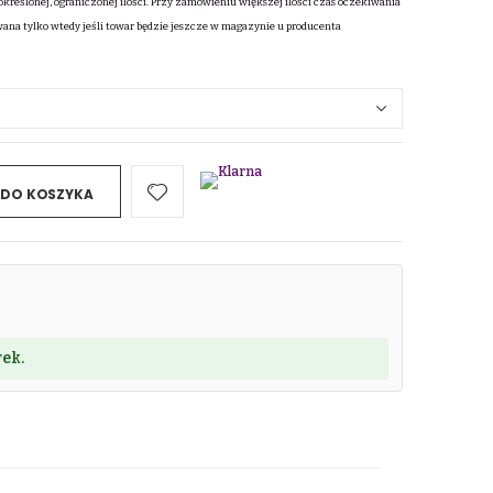
określonej, ograniczonej ilości. Przy zamówieniu większej ilości czas oczekiwania
wana tylko wtedy jeśli towar będzie jeszcze w magazynie u producenta
 DO KOSZYKA
ek.