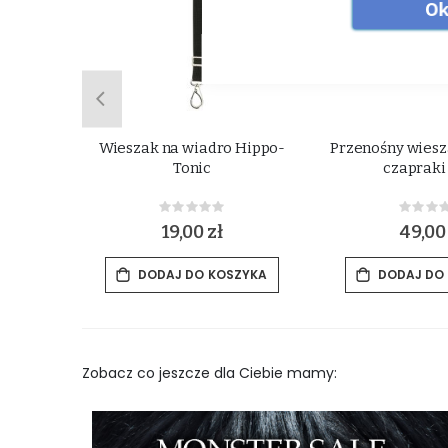
Ok
ą do
Wieszak na wiadro Hippo-
Przenośny wiesza
 Kerbl
Tonic
czapraki
Rating:
Rat
0%
0%
19,00 zł
49,00
ZYKA
DODAJ DO KOSZYKA
DODAJ DO
Zobacz co jeszcze dla Ciebie mamy: