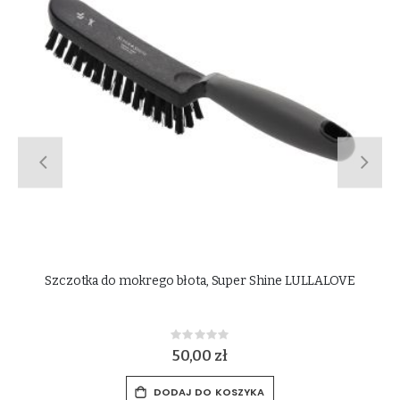
Pompka do suplementu EquiNectar 15L
Rating:
0%
49,00 zł
DODAJ DO KOSZYKA