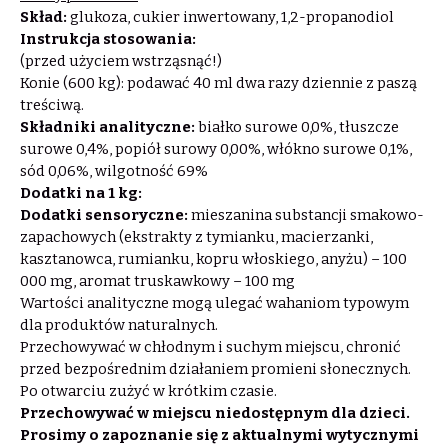
Skład:
glukoza, cukier inwertowany, 1,2-propanodiol
Instrukcja stosowania:
(przed użyciem wstrząsnąć!)
Konie (600 kg): podawać 40 ml dwa razy dziennie z paszą
treściwą.
Składniki analityczne:
białko surowe 0,0%, tłuszcze
surowe 0,4%, popiół surowy 0,00%, włókno surowe 0,1%,
sód 0,06%, wilgotność 69%
Dodatki na 1 kg:
Dodatki sensoryczne:
mieszanina substancji smakowo-
zapachowych (ekstrakty z tymianku, macierzanki,
kasztanowca, rumianku, kopru włoskiego, anyżu) – 100
000 mg, aromat truskawkowy – 100 mg
Wartości analityczne mogą ulegać wahaniom typowym
dla produktów naturalnych.
Przechowywać w chłodnym i suchym miejscu, chronić
przed bezpośrednim działaniem promieni słonecznych.
Po otwarciu zużyć w krótkim czasie.
Przechowywać w miejscu niedostępnym dla dzieci.
Prosimy o zapoznanie się z aktualnymi wytycznymi