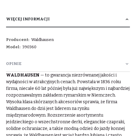
WIĘCEJ INFORMACJI
Więcej
Waldhausen
informacji
390360
OPINIE
WALDHAUSEN
— to gwarancja niezrównanej jakości i
wydajności w atrakcyjnych cenach. Powstała w 1836 roku
firma, niecałe 60 lat później była już największym i najbardziej
rozpoznawalnym zakładem rymarskim w Niemczech.
Wysoka klasa skórzanych akcesoriów sprawia, że firma
Waldhausen do dziś jest liderem na rynku
międzynarodowym. Rozszerzenie asortymentu
jeździeckiego o wszechstronne derki, eleganckie czapraki,
solidne ochraniacze, a także modną odzież do jazdy konnej
sprawia, że Waldhausen jest wciąż bardzo lubianą i często