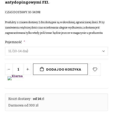
antydopingowymi FEI.
CZAS DOSTAWY:
10-14 DNI
Produkty z czasem dostawy 2 dni dostępne są w określonej, ograniczonej ilości. Przy
zamówieniu większej ilości czas oczekiwania ulegnie wydłużeniu, a dostawa jest
zagwarantowana tylko wtedy jeśli towar będzie jeszcze w magazynie u producenta
Pojemność
DODAJ DO KOSZYKA
Koszt dostawy :
od 14
zł
Darmowa od 300 zł