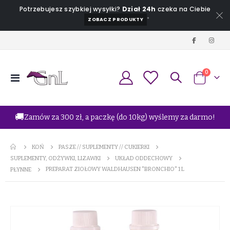
Potrzebujesz szybkiej wysyłki?
Dział 24h
czeka na Ciebie
*
ZOBACZ PRODUKTY
produkt
0
Przełącznik
Koszyk
Nav
🚚
Zamów za 300 zł, a paczkę (do 10kg) wyślemy za darmo!
KOŃ
PASZE // SUPLEMENTY // CUKIERKI
SUPLEMENTY, ODŻYWKI, LIZAWKI
UKŁAD ODDECHOWY
PREPARAT ZIOŁOWY WALDHAUSEN "BRONCHIO" 1 L
PŁYNNE
Przejdź
na