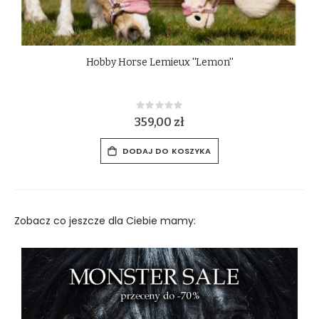
Konik LeMieux ''Tiny Pony'' Freya
Rating:
0%
129,00 zł
DODAJ DO KOSZYKA
Zobacz co jeszcze dla Ciebie mamy: