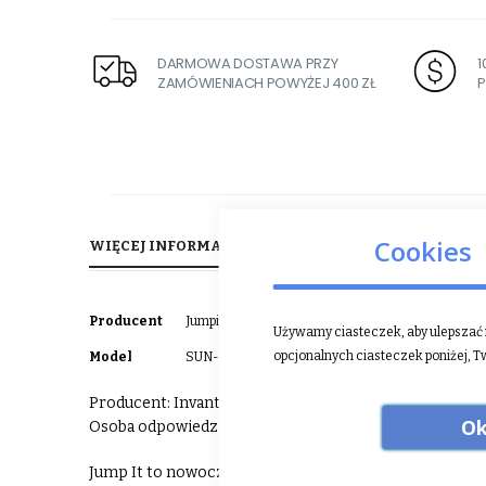
DARMOWA DOSTAWA PRZY
ZAMÓWIENIACH POWYŻEJ 400 ZŁ
P
Cookies
WIĘCEJ INFORMACJI
OPINIE
Więcej
Producent
Jumpit
Używamy ciasteczek, aby ulepszać n
informacji
opcjonalnych ciasteczek poniżej, T
Model
SUN-AID-SPF-JUMP-IT
Producent: Invanto Sp. z o.o., ul. Hodowlana 5, 61-680 
Ok
Osoba odpowiedzialna w UE: Invanto Sp. z o.o., ul. Hod
Jump It to nowoczesna, polska marka specjalizująca s