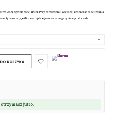
określonej, ograniczonej ilości. Przy zamówieniu większej ilości czas oczekiwania
wana tylko wtedy jeśli towar będzie jeszcze w magazynie u producenta
 DO KOSZYKA
 otrzymasz jutro.