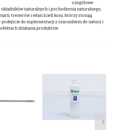
ump It opracowywane są w oparciu o szczegółowe
ą składników naturalnych i pochodzenia naturalnego,
ii, trenerów i właścicieli koni, którzy stosują
 podejście do suplementacji z szacunkiem do natury i
h efektach działania produktów.