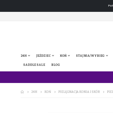
Pot
24H
JEŹDZIEC
KOŃ
STAJNIA/WYBIEG
SADDLE SALE
BLOG
24H
KOŃ
PIELĘGNACJA KONIA I SKÓR
PIE