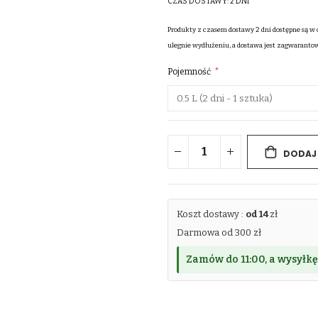
CZAS DOSTAWY:
2 DNI
Produkty z czasem dostawy 2 dni dostępne są w 
ulegnie wydłużeniu, a dostawa jest zagwaranto
Pojemność
DODAJ
Koszt dostawy :
od 14
zł
Darmowa od 300 zł
Zamów do 11:00, a wysyłkę