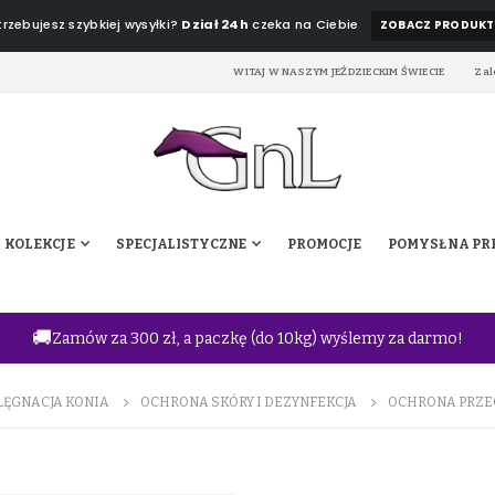
rzebujesz szybkiej wysyłki?
Dział 24h
czeka na Ciebie
ZOBACZ PRODUKT
WITAJ W NASZYM JEŹDZIECKIM ŚWIECIE
Zal
KOLEKCJE
SPECJALISTYCZNE
PROMOCJE
POMYSŁ NA PR
🚚
Zamów za 300 zł, a paczkę (do 10kg) wyślemy za darmo!
LĘGNACJA KONIA
OCHRONA SKÓRY I DEZYNFEKCJA
OCHRONA PRZEC