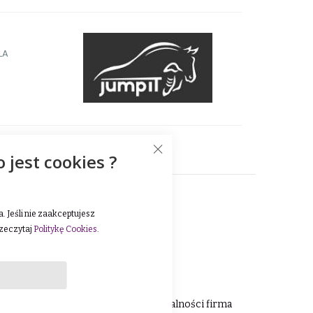
LA
o jest cookies ?
 Jeśli nie zaakceptujesz
rzeczytaj
Politykę Cookies
.
ucie koni. Od samego początku działalności firma