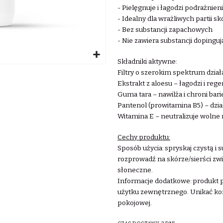
- Pielęgnuje i łagodzi podrażnien
- Idealny dla wrażliwych partii s
- Bez substancji zapachowych
- Nie zawiera substancji dopingu
Składniki aktywne:
Filtry o szerokim spektrum dzi
Ekstrakt z aloesu – łagodzi i re
Guma tara – nawilża i chroni bar
Pantenol (prowitamina B5) – dzi
Witamina E – neutralizuje wolne
Cechy produktu:
Sposób użycia:
spryskaj czystą i 
rozprowadź na skórze/sierści zw
słoneczne.
Informacje dodatkowe:
produkt p
użytku zewnętrznego. Unikać ko
pokojowej.