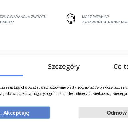
100% GWARANCJA ZWROTU
MASZ PYTANIA?
IENIĘDZY
ZADZWOŃ LUB NAPISZ MAI
Szczegóły
Co t
asze usługi, oferować spersonalizowane oferty i poprawiać Twoje doświadczenia.
woje doświadczenia mogą być ograniczone. Jeśli chcesz dowiedzieć się więcej, p
Poznań, Polska, +48 690 442 891,
biuro@jump-it.pl
. Akceptuję
Odmów
owlana 5, 61-680 Poznań, Polska, +48 690 442 891,
biuro@jump-it.pl
ię w produkcji preparatów wspierających zdrowie i dobre samopocz