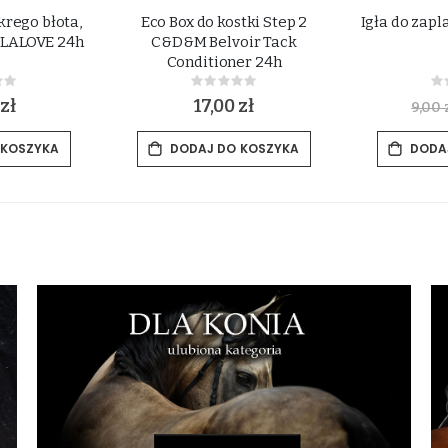
rego błota,
Eco Box do kostki Step 2
Igła do zap
LLALOVE 24h
C&D&M Belvoir Tack
Conditioner 24h
ing:
Rating:
0%
0
zł
17,00 zł
9,00 
 KOSZYKA
DODAJ DO KOSZYKA
DODA