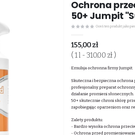
Ochrona prze
50+ Jumpit "S
Oceń ten produkt jako pi
155,00 zł
( 1 l - 310.00 zł )
Emulsja ochronna firmy Jumpit.
Skuteczna i bezpieczna ochrona
profesjonalny preparat ochronn
działanie promieni słonecznych
50+ skutecznie chroni skórę pr
zapobiegając oparzeniom oraz 
Zalety produktu:
- Bardzo wysoka ochrona przeci
- Ochrona przed promieniowan