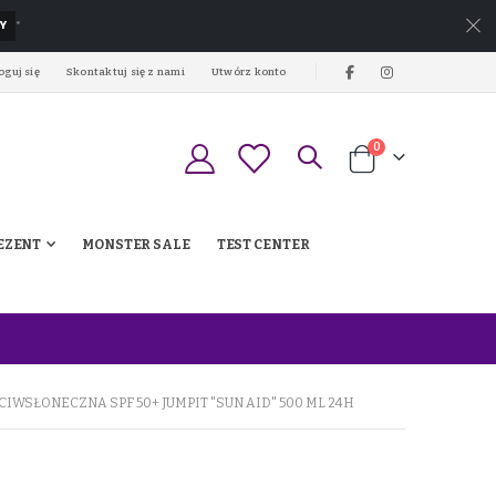
Y
*
oguj się
Skontaktuj się z nami
Utwórz konto
produkty
0
Koszyk
EZENT
MONSTER SALE
TEST CENTER
IWSŁONECZNA SPF 50+ JUMPIT "SUN AID" 500 ML 24H