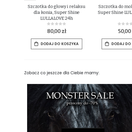
ji grzywy
Szczotka do głowy i relaksu
Szczotka do mok
r Shine
dla konia, Super Shine
Super Shine LU
h
LULLALOVE 24h
Rating:
Rat
0%
0%
80,00 zł
50,00 
ZYKA
DODAJ DO KOSZYKA
DODAJ DO
Zobacz co jeszcze dla Ciebie mamy: