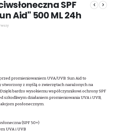
ciwsłoneczna SPF
un Aid" 500 ML 24h
erwszy
 przed promieniowaniem UVA/UVB. Sun Aid to
y stworzony z myślą o zwierzętach narażonych na
. Dzięki bardzo wysokiemu współczynnikowi ochrony SPF
zed szkodliwym działaniem promieniowania UVA i UVB,
reakcjom posłonecznym.
wsłoneczna (SPF 50+)
iem UVA i UVB