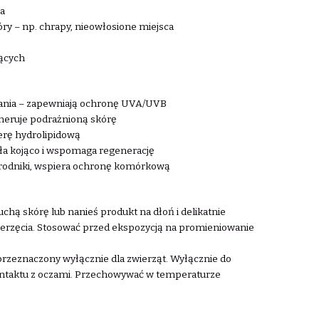
ia
kóry – np. chrapy, nieowłosione miejsca
jących
ałania – zapewniają ochronę UVA/UVB
generuje podrażnioną skórę
ierę hydrolipidową
ała kojąco i wspomaga regenerację
 rodniki, wspiera ochronę komórkową
suchą skórę lub nanieś produkt na dłoń i delikatnie
ierzęcia. Stosować przed ekspozycją na promieniowanie
rzeznaczony wyłącznie dla zwierząt. Wyłącznie do
ntaktu z oczami. Przechowywać w temperaturze