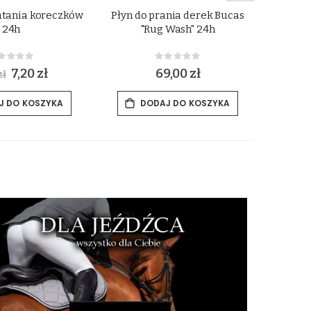
latania koreczków
Płyn do prania derek Bucas
Wkła
24h
"Rug Wash" 24h
ko
Rating:
Rating:
%
0%
S
7,20 zł
69,00 zł
zł
p
e
c
J DO KOSZYKA
DODAJ DO KOSZYKA
i
a
l
P
r
i
c
e