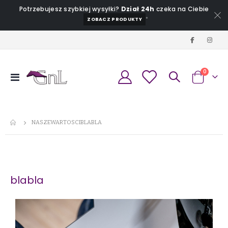
Potrzebujesz szybkiej wysyłki?
Dział 24h
czeka na Ciebie
*
ZOBACZ PRODUKTY
produkt
0
Przełącznik
Koszyk
Nav
NASZEWARTOSCIBLABLA
blabla