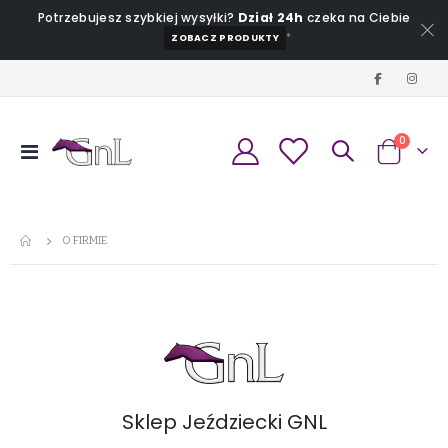
Potrzebujesz szybkiej wysyłki?
Dział 24h
czeka na Ciebie
*
ZOBACZ PRODUKTY
produkt
0
Przełącznik
Koszyk
Nav
O FIRMIE
Sklep Jeździecki GNL