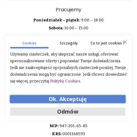
Pracujemy
Poniedziałek – piątek:
9:00 – 18:00
Sobota:
10:00 – 15:00
Cookies
Szczegóły
Co to jest cookies ?
Adres firmy
Używamy ciasteczek, aby ulepszać nasze usługi, oferować
Sklep Jeździecki GNL
spersonalizowane oferty i poprawiać Twoje doświadczenia.
ul. Brukowa 10/3
Jeśli nie zaakceptujesz opcjonalnych ciasteczek poniżej, Twoje
91-341 Łódź
doświadczenia mogą być ograniczone. Jeśli chcesz dowiedzieć
Polska
się więcej, przeczytaj
Politykę Cookies
.
Ok. Akceptuję
Dane firmy
Odmów
GNL sp. z o.o.
ul. Brukowa 10/3, 91-341 Łódź
NIP:
947-201-65-85
KRS:
0001168593