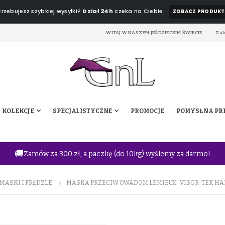
rzebujesz szybkiej wysyłki?
Dział 24h
czeka na Ciebie
ZOBACZ PRODUKT
WITAJ W NASZYM JEŹDZIECKIM ŚWIECIE
Zal
KOLEKCJE
SPECJALISTYCZNE
PROMOCJE
POMYSŁ NA PR
🚚
Zamów za 300 zł, a paczkę (do 10kg) wyślemy za darmo!
MASKI I FRĘDZLE
MASKA PRZECIW OWADOM LEMIEUX "VISOR-TEK HAL