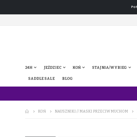
Pot
24H
JEŹDZIEC
KOŃ
STAJNIA/WYBIEG
SADDLE SALE
BLOG
KOŃ
NAUSZNIKI // MASKI PRZECIW MUCHOM