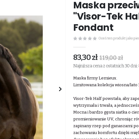
Maska przec
"Visor-Tek Ha
Fondant
Oceń ten produkt jako pi
83,30 zł
119,00 zł
Najniższa cena z ostatnich 30 dni: 
Maska firmy Lemieux.
Limitowana kolekcja wiosna/lato
Visor-Tek Half powstała, aby za
wytrzymała i trwała, a jednocze
Mocna i bardzo gęsta siatka o c
promieniowanie UV, chroniąc rów
zapinany rzep pod ganaszami po
zachowaniu komfortu dzięki mi