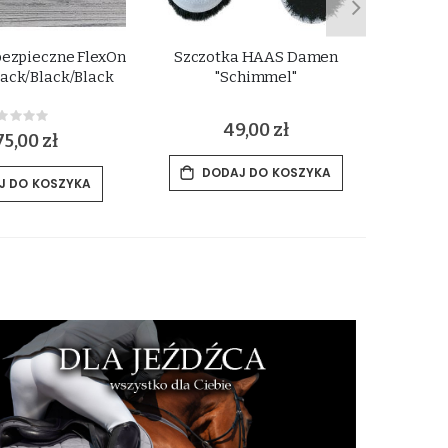
bezpieczne FlexOn
Szczotka HAAS Damen
Wkła
ack/Black/Black
"Schimmel"
Rating:
49,00 zł
%
75,00 zł
DODAJ DO KOSZYKA
J DO KOSZYKA