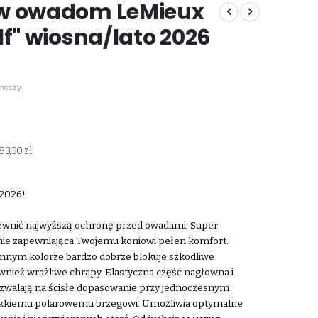
iw owadom LeMieux
lf" wiosna/lato 2026
erwszy
83,30 zł
 2026!
pewnić najwyższą ochronę przed owadami. Super
śnie zapewniająca Twojemu koniowi pełen komfort.
iemnym kolorze bardzo dobrze blokuje szkodliwe
nież wrażliwe chrapy. Elastyczna część nagłowna i
zwalają na ścisłe dopasowanie przy jednoczesnym
ękkiemu polarowemu brzegowi. Umożliwia optymalne