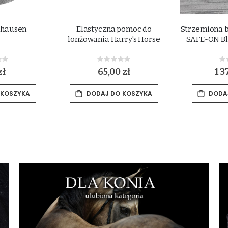
dhausen
Elastyczna pomoc do
Strzemiona 
lonżowania Harry's Horse
SAFE-ON Bl
ing:
Rating:
0%
0
zł
65,00 zł
1 3
 KOSZYKA
DODAJ DO KOSZYKA
DODA