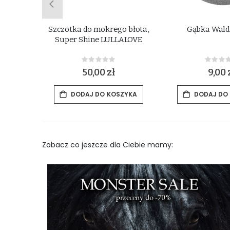
ji grzywy
Szczotka do mokrego błota,
Gąbka Wal
r Shine
Super Shine LULLALOVE
Rating:
Rat
0%
0%
50,00 zł
9,00 
ZYKA
DODAJ DO KOSZYKA
DODAJ DO
Zobacz co jeszcze dla Ciebie mamy: