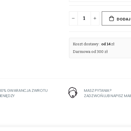
DODAJ
Koszt dostawy :
od 14
zł
Darmowa od 300 zł
100% GWARANCJA ZWROTU
MASZ PYTANIA?
IENIĘDZY
ZADZWOŃ LUB NAPISZ MAI