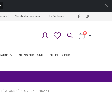
Y
*
oguj się
Skontaktuj się z nami
Utwórz konto
produkty
0
Koszyk
EZENT
MONSTER SALE
TEST CENTER
F" WIOSNA/LATO 2026 FONDANT