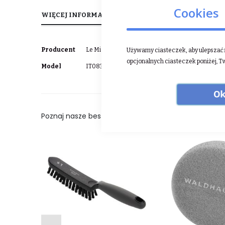
Cookies
WIĘCEJ INFORMACJI
OPINIE
Więcej
Producent
Le Mieux
Używamy ciasteczek, aby ulepszać n
informacji
opcjonalnych ciasteczek poniżej, T
Model
IT08364
Ok
Poznaj nasze bestsellery: