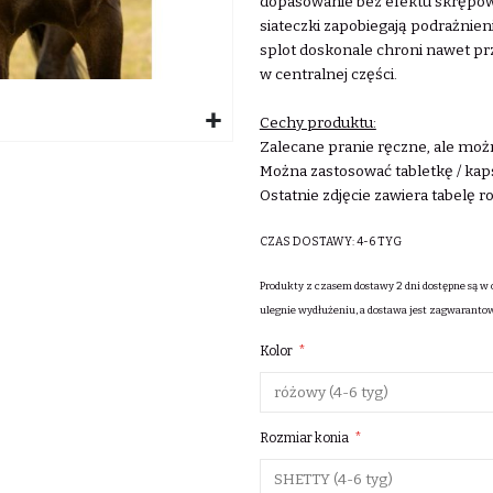
dopasowanie bez efektu skrępowa
siateczki zapobiegają podrażni
splot doskonale chroni nawet p
w centralnej części.
Cechy produktu:
Zalecane pranie ręczne, ale możn
Można zastosować tabletkę / kaps
Ostatnie zdjęcie zawiera tabelę 
CZAS DOSTAWY:
4-6 TYG
Produkty z czasem dostawy 2 dni dostępne są w 
ulegnie wydłużeniu, a dostawa jest zagwaranto
Kolor
Rozmiar konia