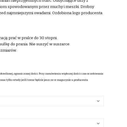
nia i nieprzyjemnych otarć. Oddychające uszy z
eniom spowodowanym przez muchy i meszki. Drobny
rzed najmniejszymi owadami. Ozdobiona logo producenta
a ją prać w pralce do 30 stopni.
ułkę do prania. Nie suszyć w suszarce.
rozmiarów.
określonej, ograniczonej ilości. Przy zamówieniu większej ilości czas oczekiwania
wana tylko wtedy jeśli towar będzie jeszcze w magazynie u producenta