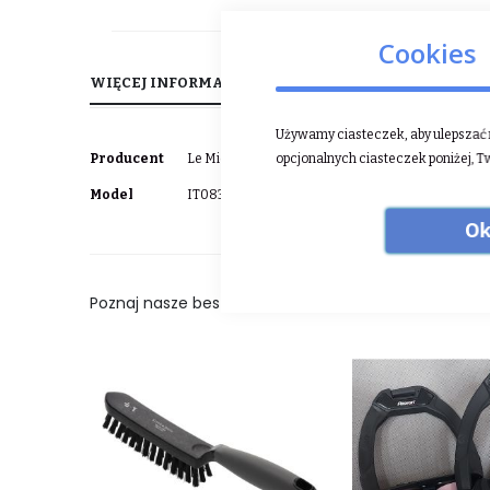
Cookies
WIĘCEJ INFORMACJI
OPINIE
Używamy ciasteczek, aby ulepszać n
Więcej
opcjonalnych ciasteczek poniżej, T
Producent
Le Mieux
informacji
Model
IT08363
Ok
Poznaj nasze bestsellery: