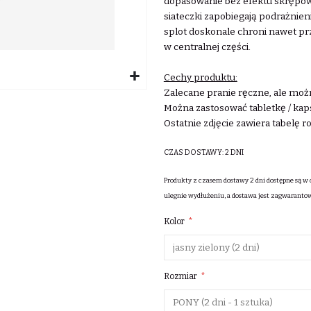
dopasowanie bez efektu skrępowa
siateczki zapobiegają podrażni
splot doskonale chroni nawet p
w centralnej części.
Cechy produktu:
Zalecane pranie ręczne, ale możn
Można zastosować tabletkę / kaps
Ostatnie zdjęcie zawiera tabelę 
CZAS DOSTAWY:
2 DNI
Produkty z czasem dostawy 2 dni dostępne są w 
ulegnie wydłużeniu, a dostawa jest zagwaranto
Kolor
Rozmiar