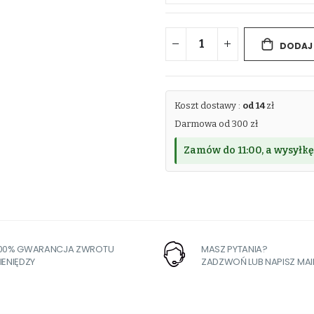
DODAJ
Koszt dostawy :
od 14
zł
Darmowa od 300 zł
Zamów do 11:00, a wysyłkę
100% GWARANCJA ZWROTU
MASZ PYTANIA?
IENIĘDZY
ZADZWOŃ LUB NAPISZ MAI