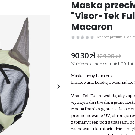
Maska przec
"Visor-Tek Ful
Macaron
Oceń ten produkt jako pi
90,30 zł
129,00 zł
Najniższa cena z ostatnich 30 dni: 
Maska firmy Lemieux.
Limitowana kolekcja wiosna/lato
Visor-Tek Full powstała, aby za
wytrzymała i trwała, a jednocze
Mocna i bardzo gęsta siatka o c
promieniowanie UV, chroniąc rów
zapinany rzep pod ganaszami po
zachowaniu komfortu dzięki mi