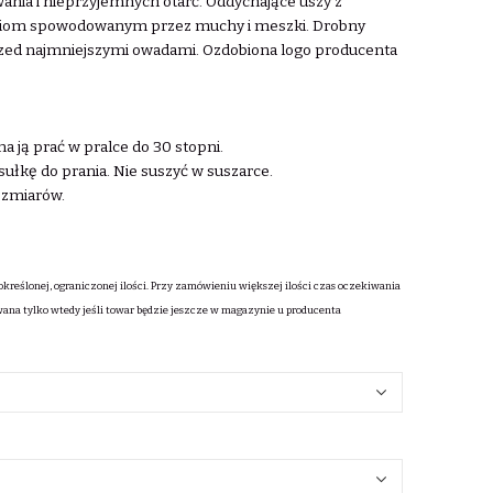
nia i nieprzyjemnych otarć. Oddychające uszy z
eniom spowodowanym przez muchy i meszki. Drobny
rzed najmniejszymi owadami. Ozdobiona logo producenta
a ją prać w pralce do 30 stopni.
ułkę do prania. Nie suszyć w suszarce.
rozmiarów.
określonej, ograniczonej ilości. Przy zamówieniu większej ilości czas oczekiwania
wana tylko wtedy jeśli towar będzie jeszcze w magazynie u producenta