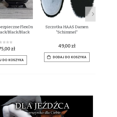
bezpieczne FlexOn
Szczotka HAAS Damen
Wkła
ack/Black/Black
"Schimmel"
Rating:
49,00 zł
%
75,00 zł
DODAJ DO KOSZYKA
J DO KOSZYKA