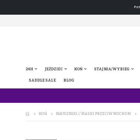
Pot
24H
JEŹDZIEC
KOŃ
STAJNIA/WYBIEG
SADDLE SALE
BLOG
KOŃ
NAUSZNIKI // MASKI PRZECIW MUCHOM