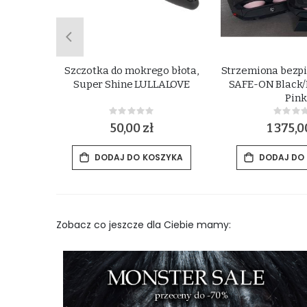
ji grzywy
Szczotka do mokrego błota,
Strzemiona bezpi
r Shine
Super Shine LULLALOVE
SAFE-ON Black/B
Pink
Rating:
Rat
0%
0%
50,00 zł
1 375,0
ZYKA
DODAJ DO KOSZYKA
DODAJ DO
Zobacz co jeszcze dla Ciebie mamy: