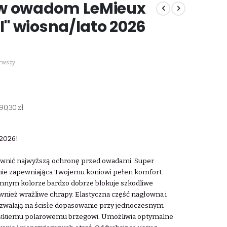
iw owadom LeMieux
l" wiosna/lato 2026
erwszy
90,30 zł
 2026!
pewnić najwyższą ochronę przed owadami. Super
śnie zapewniająca Twojemu koniowi pełen komfort.
iemnym kolorze bardzo dobrze blokuje szkodliwe
nież wrażliwe chrapy. Elastyczna część nagłowna i
zwalają na ścisłe dopasowanie przy jednoczesnym
ękkiemu polarowemu brzegowi. Umożliwia optymalne