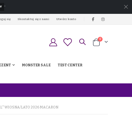
Y
*
oguj się
Skontaktuj się z nami
Utwórz konto
produkty
0
Koszyk
EZENT
MONSTER SALE
TEST CENTER
L" WIOSNA/LATO 2026 MACARON