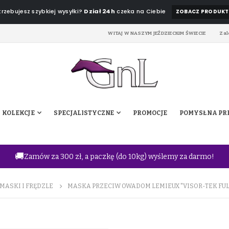
rzebujesz szybkiej wysyłki?
Dział 24h
czeka na Ciebie
ZOBACZ PRODUKT
WITAJ W NASZYM JEŹDZIECKIM ŚWIECIE
Zal
KOLEKCJE
SPECJALISTYCZNE
PROMOCJE
POMYSŁ NA PR
🚚
Zamów za 300 zł, a paczkę (do 10kg) wyślemy za darmo!
MASKI I FRĘDZLE
MASKA PRZECIW OWADOM LEMIEUX "VISOR-TEK FUL