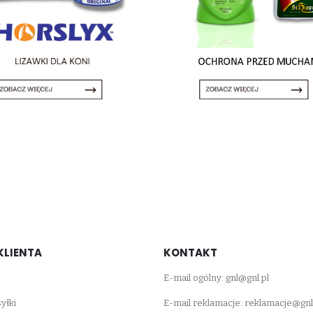
KLIENTA
KONTAKT
E-mail ogólny:
gnl@gnl.pl
yłki
E-mail reklamacje:
reklamacje@gnl