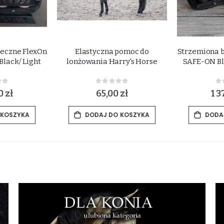
eczne FlexOn
Elastyczna pomoc do
Strzemiona 
lack/ Light
lonżowania Harry's Horse
SAFE-ON Bl
ing:
Rating:
0%
0
0 zł
65,00 zł
1 3
 KOSZYKA
DODAJ DO KOSZYKA
DODA