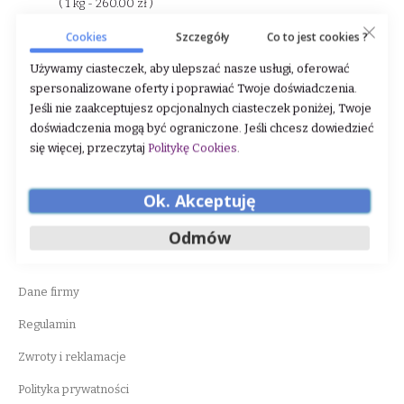
( 1 kg - 260.00 zł )
DODAJ DO KOSZYKA
Cookies
Szczegóły
Co to jest cookies ?
Używamy ciasteczek, aby ulepszać nasze usługi, oferować
spersonalizowane oferty i poprawiać Twoje doświadczenia.
Jeśli nie zaakceptujesz opcjonalnych ciasteczek poniżej, Twoje
doświadczenia mogą być ograniczone. Jeśli chcesz dowiedzieć
się więcej, przeczytaj
Politykę Cookies
.
Ok. Akceptuję
WAŻNE INFORMACJE
Odmów
O nas
Dane firmy
Regulamin
Zwroty i reklamacje
Polityka prywatności