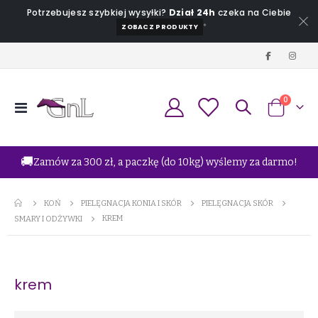
Potrzebujesz szybkiej wysyłki?
Dział 24h
czeka na Ciebie
*
ZOBACZ PRODUKTY
produkt
0
Przełącznik
Koszyk
Nav
🚚
Zamów za 300 zł, a paczkę (do 10kg) wyślemy za darmo!
KOŃ
PIELĘGNACJA KONIA I SKÓR
PIELĘGNACJA SKÓR
KREM
SMARY I ODŻYWKI
krem