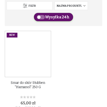
FILTR
Wysyłka 24h
NEW
Smar do skór Stubben
"Hamanol" 250 G
Rating:
0%
65,00 zł