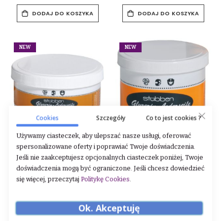
DODAJ DO KOSZYKA
DODAJ DO KOSZYKA
NEW
NEW
Cookies
Szczegóły
Co to jest cookies ?
Używamy ciasteczek, aby ulepszać nasze usługi, oferować
Mydełko glicerynowe
Mydełko glicerynowe
spersonalizowane oferty i poprawiać Twoje doświadczenia.
Stubben 250 G
Stubben 500 G
Jeśli nie zaakceptujesz opcjonalnych ciasteczek poniżej, Twoje
doświadczenia mogą być ograniczone. Jeśli chcesz dowiedzieć
Rating:
Rating:
się więcej, przeczytaj
Politykę Cookies
.
0%
0%
49,00 zł
69,00 zł
( 1 kg - 196.00 zł )
( 1 kg - 138.00 zł )
Ok. Akceptuję
DODAJ DO KOSZYKA
DODAJ DO KOSZYKA