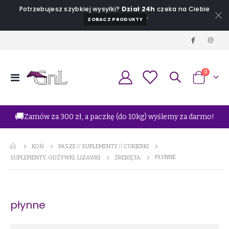
Potrzebujesz szybkiej wysyłki?
Dział 24h
czeka na Ciebie
*
ZOBACZ PRODUKTY
produkt
0
Przełącznik
Koszyk
Nav
🚚
Zamów za 300 zł, a paczkę (do 10kg) wyślemy za darmo!
KOŃ
PASZE // SUPLEMENTY // CUKIERKI
PŁYNNE
SUPLEMENTY, ODŻYWKI, LIZAWKI
ŹREBIĘTA
płynne