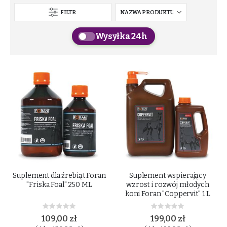
FILTR
Wysyłka 24h
Suplement dla źrebiąt Foran
Suplement wspierający
"Friska Foal" 250 ML
wzrost i rozwój młodych
koni Foran "Coppervit" 1 L
Rating:
Rating:
0%
0%
109,00 zł
199,00 zł