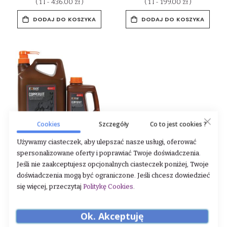
( 1 l - 436.00 zł )
( 1 l - 199.00 zł )
DODAJ DO KOSZYKA
DODAJ DO KOSZYKA
Cookies
Szczegóły
Co to jest cookies ?
Używamy ciasteczek, aby ulepszać nasze usługi, oferować
spersonalizowane oferty i poprawiać Twoje doświadczenia.
Suplement wspierający
wzrost i rozwój młodych
Jeśli nie zaakceptujesz opcjonalnych ciasteczek poniżej, Twoje
koni Foran "Coppervit" 5 L
doświadczenia mogą być ograniczone. Jeśli chcesz dowiedzieć
się więcej, przeczytaj
Politykę Cookies
.
Rating:
0%
679,00 zł
( 1 l - 135.80 zł )
Ok. Akceptuję
DODAJ DO KOSZYKA