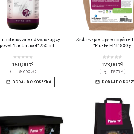
at intensywne odkwaszający
Zioła wspierające mięśnie 
povet "Lactanasol" 250 ml
"Muskel-Fit" 800 g
Rating:
Rating:
0%
0%
160,00 zł
123,00 zł
( 1 l - 640.00 zł )
( 1 kg - 153.75 zł )
DODAJ DO KOSZYKA
DODAJ DO KOSZ