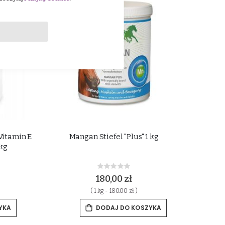
Vitamin E
Mangan Stiefel "Plus" 1 kg
kg
Rating:
0%
180,00 zł
( 1 kg - 180.00 zł )
YKA
DODAJ DO KOSZYKA