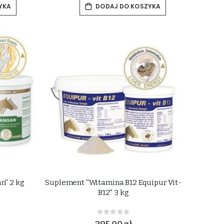
YKA
DODAJ DO KOSZYKA
'' 2 kg
Suplement ''Witamina B12 Equipur Vit-
B12'' 3 kg
Rating:
0%