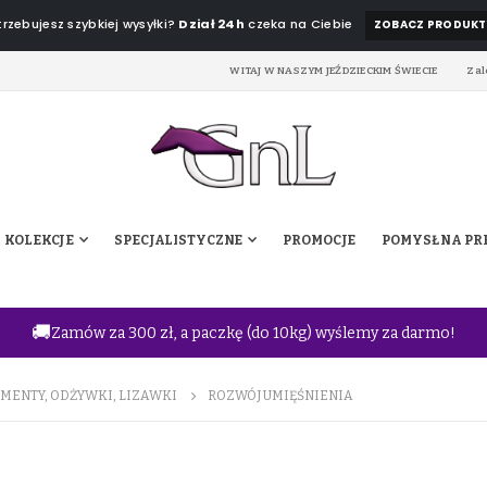
rzebujesz szybkiej wysyłki?
Dział 24h
czeka na Ciebie
ZOBACZ PRODUKT
WITAJ W NASZYM JEŹDZIECKIM ŚWIECIE
Zal
KOLEKCJE
SPECJALISTYCZNE
PROMOCJE
POMYSŁ NA PR
🚚
Zamów za 300 zł, a paczkę (do 10kg) wyślemy za darmo!
MENTY, ODŻYWKI, LIZAWKI
ROZWÓJ UMIĘŚNIENIA