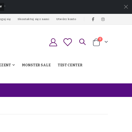
Y
*
oguj się
Skontaktuj się z nami
Utwórz konto
produkty
0
Koszyk
EZENT
MONSTER SALE
TEST CENTER