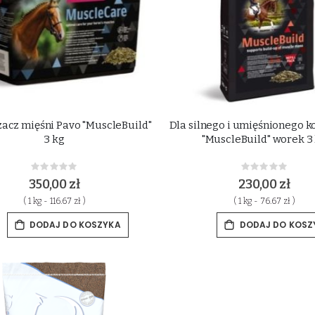
acz mięśni Pavo "MuscleBuild"
Dla silnego i umięśnionego k
3 kg
"MuscleBuild" worek 3
Rating:
Rating:
0%
0%
350,00 zł
230,00 zł
( 1 kg - 116.67 zł )
( 1 kg - 76.67 zł )
DODAJ DO KOSZYKA
DODAJ DO KOSZ