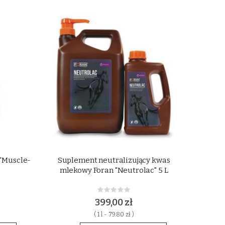
 "Muscle-
Suplement neutralizujący kwas
mlekowy Foran "Neutrolac" 5 L
Rating:
0%
399,00 zł
( 1 l - 79.80 zł )