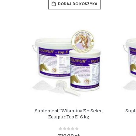
DODAJ DO KOSZYKA
Suplement ''Witamina E + Selen
Supl
Equipur Top E'' 6 kg
Rating:
0%