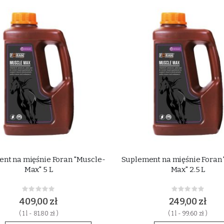
nt na mięśnie Foran "Muscle-
Suplement na mięśnie Foran
Max" 5 L
Max" 2.5 L
Rating:
Rating:
0%
0%
409,00 zł
249,00 zł
( 1 l - 81.80 zł )
( 1 l - 99.60 zł )