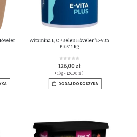
Höveler
Witamina E, C + selen Höveler "E-Vita
Plus" 1 kg
Rating:
0%
126,00 zł
( 1 kg - 126.00 zł )
YKA
DODAJ DO KOSZYKA