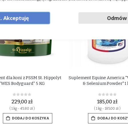
. Akceptuję
Odmów
t dla koni z PSSM St. Hippolyt
Suplement Equine America "
''WES Bodyguard'' 5 KG
& Selenium Powder" 1 
Rating:
Rating:
0%
0%
229,00 zł
185,00 zł
( 1 kg - 45.80 zł )
( 1 kg - 185.00 zł )
DODAJ DO KOSZYKA
DODAJ DO KOSZ