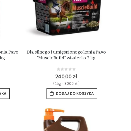
onia Pavo
Dla silnego i umięśnionego konia Pavo
 kg
"MuscleBuild" wiaderko 3 kg
Rating:
0%
240,00 zł
( 1 kg - 80.00 zł )
YKA
DODAJ DO KOSZYKA