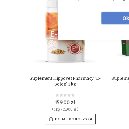
Ok
Suplement Hippovet Pharmacy ''E-
Suplemen
Selen'' 1 kg
Rating:
0%
159,00 zł
( 1 kg - 159.00 zł )
DODAJ DO KOSZYKA