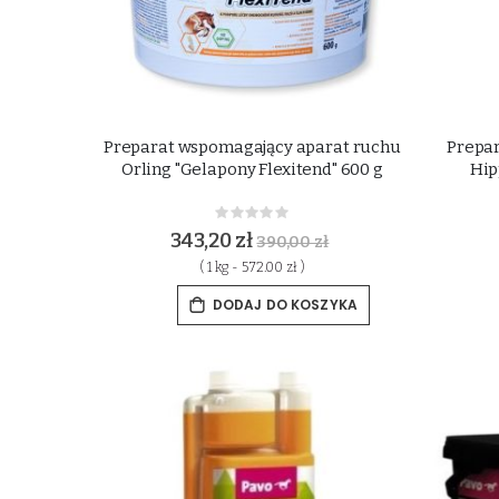
Preparat wspomagający aparat ruchu
Prepar
Orling "Gelapony Flexitend" 600 g
Hip
Rating:
0%
343,20 zł
390,00 zł
( 1 kg - 572.00 zł )
DODAJ DO KOSZYKA