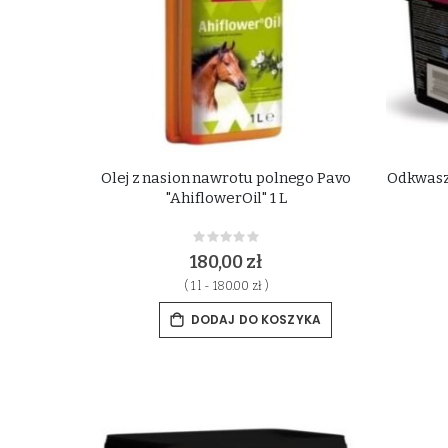
Olej z nasion nawrotu polnego Pavo
Odkwasz
"AhiflowerOil" 1 L
Rating:
0%
180,00 zł
( 1 l - 180.00 zł )
DODAJ DO KOSZYKA