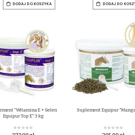
DODAJ DO KOSZYKA
DODAJ DO KOSZ
ement ''Witamina E + Selen
Suplement Equipur ''Mangan
Equipur Top E'' 3 kg
Rating:
Rating:
0%
0%