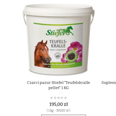
Czarci pazur Stiefel "Teufelskralle
Supleme
pellet" 1 KG
Rating:
0%
195,00 zł
( 1 kg - 195.00 zł )