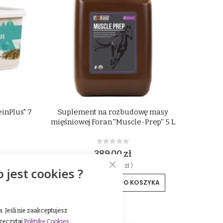
inPlus" 7
Suplement na rozbudowę masy
mięśniowej Foran ''Muscle-Prep'' 5 L
Rating:
0%
389,00 zł
( 1 l - 64.83 zł )
o jest cookies ?
YKA
DODAJ DO KOSZYKA
 Jeśli nie zaakceptujesz
rzeczytaj
Politykę Cookies
.