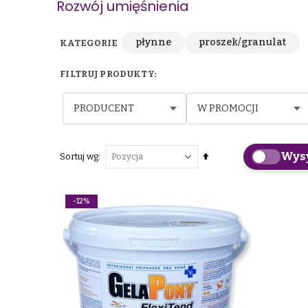
Rozwój umięśnienia
płynne
proszek/granulat
PRODUCENT
W PROMOCJI
Wys
Ustaw
Sortuj wg
kierunek
malejący
-12%