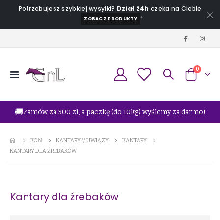
Potrzebujesz szybkiej wysyłki?
Dział 24h
czeka na Ciebie
*
ZOBACZ PRODUKTY
produkt
0
Przełącznik
Koszyk
Nav
🚚
Zamów za 300 zł, a paczkę (do 10kg) wyślemy za darmo!
KOŃ
KANTARY // UWIĄZY
KANTARY
KANTARY DLA ŹREBAKÓW
Kantary dla źrebaków