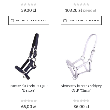
Rating:
Rating:
0%
0%
39,00 zł
103,20 zł
129,00 zł
DODAJ DO KOSZYKA
DODAJ DO KOSZYKA
Kantar dla źrebaka QHP
Skórzany kantar źrebięcy
"Deluxe"
QHP "Chico"
Rating:
Rating:
0%
0%
65,00 zł
86,00 zł