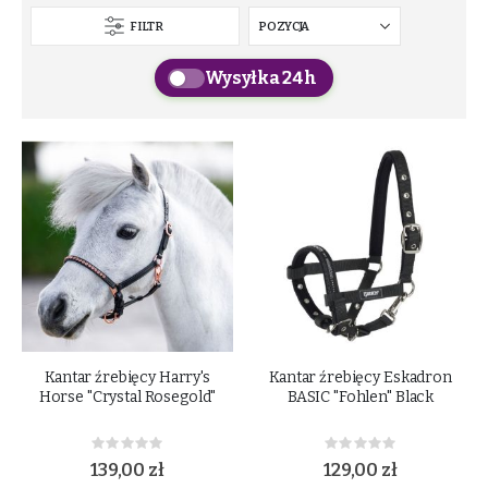
FILTR
Wysyłka 24h
Kantar źrebięcy Harry's
Kantar źrebięcy Eskadron
Horse "Crystal Rosegold"
BASIC "Fohlen" Black
Rating:
Rating:
0%
0%
139,00 zł
129,00 zł