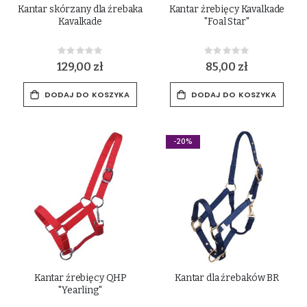
Kantar skórzany dla źrebaka
Kantar źrebięcy Kavalkade
Kavalkade
"Foal Star"
Rating:
Rating:
0%
0%
129,00 zł
85,00 zł
DODAJ DO KOSZYKA
DODAJ DO KOSZYKA
-20%
Kantar źrebięcy QHP
Kantar dla źrebaków BR
"Yearling"