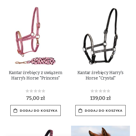
Kantar źrebięcy z uwiązem
Kantar źrebięcy Harry's
Harry's Horse "Princess"
Horse "Crystal"
Rating:
Rating:
0%
0%
75,00 zł
139,00 zł
DODAJ DO KOSZYKA
DODAJ DO KOSZYKA