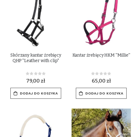
Skórzany kantar źrebięcy
Kantar źrebięcy HKM ''Millie''
QHP ''Leather with clip''
Rating:
Rating:
0%
0%
79,00 zł
65,00 zł
DODAJ DO KOSZYKA
DODAJ DO KOSZYKA