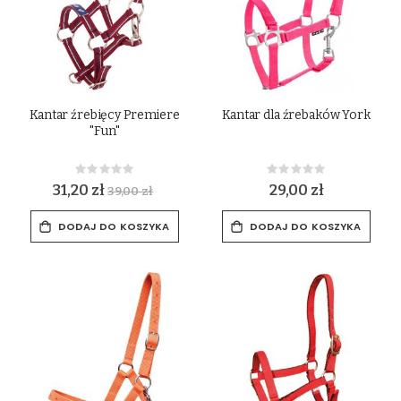
Kantar źrebięcy Premiere
Kantar dla źrebaków York
"Fun"
Rating:
Rating:
0%
0%
31,20 zł
29,00 zł
39,00 zł
DODAJ DO KOSZYKA
DODAJ DO KOSZYKA