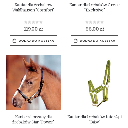
Kantar dla źrebaków
Kantar dla źrebaków Grene
Waldhausen "Comfort"
"Exclusive"
Rating:
Rating:
0%
0%
119,00 zł
66,00 zł
DODAJ DO KOSZYKA
DODAJ DO KOSZYKA
Kantar skórzany dla
Kantar dla źrebaków InterApi
źrebaków Star "Power"
"Baby"