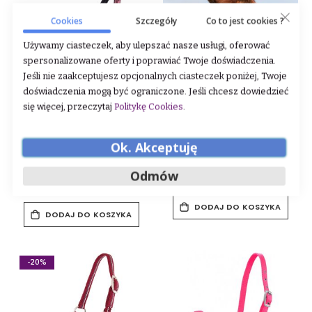
Cookies
Szczegóły
Co to jest cookies ?
Używamy ciasteczek, aby ulepszać nasze usługi, oferować
spersonalizowane oferty i poprawiać Twoje doświadczenia.
Jeśli nie zaakceptujesz opcjonalnych ciasteczek poniżej, Twoje
doświadczenia mogą być ograniczone. Jeśli chcesz dowiedzieć
się więcej, przeczytaj
Politykę Cookies
.
Kantar źrebięcy QHP "Lily"
Kantar dla źrebaka QHP
"Color"
Ok. Akceptuję
Rating:
Odmów
35,00 zł
0%
65,00 zł
DODAJ DO KOSZYKA
DODAJ DO KOSZYKA
-20%