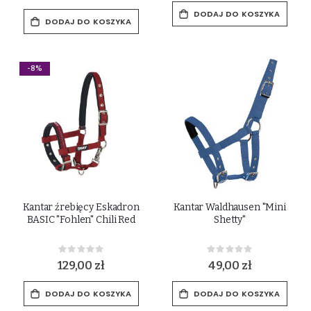
DODAJ DO KOSZYKA
DODAJ DO KOSZYKA
-8%
Kantar źrebięcy Eskadron
Kantar Waldhausen "Mini
BASIC "Fohlen" Chili Red
Shetty"
Rating:
Rating:
0%
0%
129,00 zł
49,00 zł
DODAJ DO KOSZYKA
DODAJ DO KOSZYKA