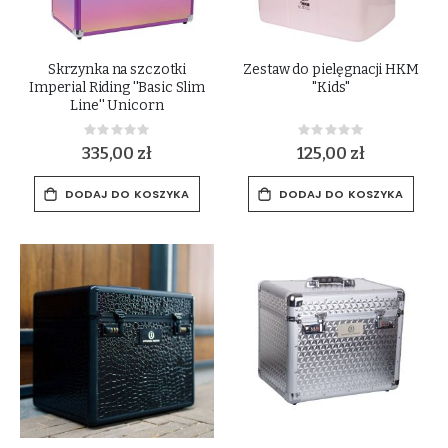
Skrzynka na szczotki
Zestaw do pielęgnacji HKM
Imperial Riding ''Basic Slim
"Kids"
Line'' Unicorn
Rating:
Rating:
0%
0%
335,00 zł
125,00 zł
DODAJ DO KOSZYKA
DODAJ DO KOSZYKA