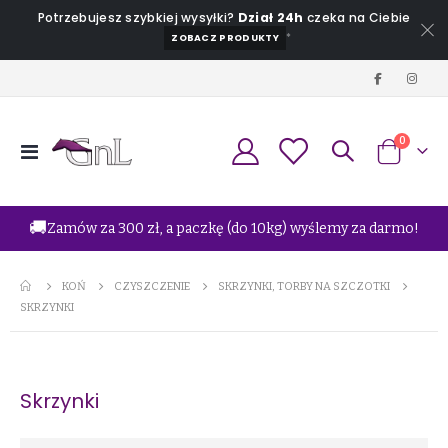
Potrzebujesz szybkiej wysyłki?
Dział 24h
czeka na Ciebie
*
ZOBACZ PRODUKTY
produkt
0
Przełącznik
Koszyk
Nav
🚚
Zamów za 300 zł, a paczkę (do 10kg) wyślemy za darmo!
KOŃ
CZYSZCZENIE
SKRZYNKI, TORBY NA SZCZOTKI
SKRZYNKI
Skrzynki