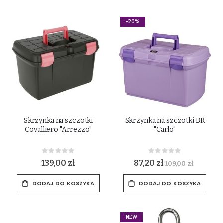
-20%
Skrzynka na szczotki
Skrzynka na szczotki BR
Covalliero "Arrezzo"
"Carlo"
Rating:
Rating:
0%
0%
139,00 zł
87,20 zł
109,00 zł
DODAJ DO KOSZYKA
DODAJ DO KOSZYKA
NEW