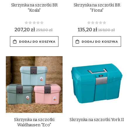
Skrzynka na szczotki BR
Skrzynka na szczotki BR
"Koala"
"Fiona"
Rating:
Rating:
0%
0%
207,20 zł
135,20 zł
259,00 zł
169,00 zł
DODAJ DO KOSZYKA
DODAJ DO KOSZYKA
Skrzynka na szczotki
Skrzynka na szczotki York II
Waldhausen "Eco"