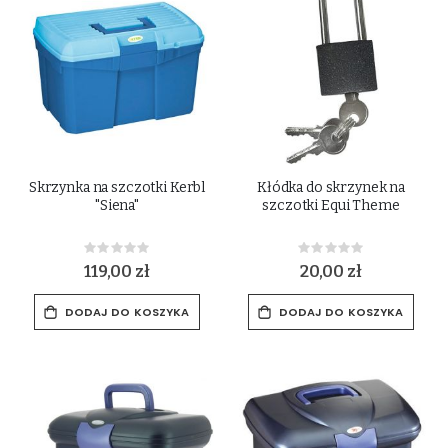
Skrzynka na szczotki Kerbl
Kłódka do skrzynek na
"Siena"
szczotki Equi Theme
Rating:
Rating:
0%
0%
119,00 zł
20,00 zł
DODAJ DO KOSZYKA
DODAJ DO KOSZYKA