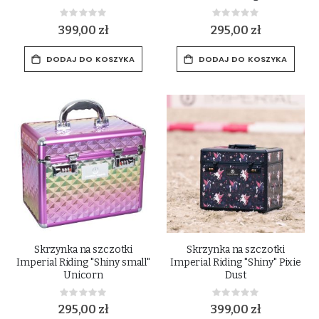
Rating:
Rating:
0%
0%
399,00 zł
295,00 zł
DODAJ DO KOSZYKA
DODAJ DO KOSZYKA
Skrzynka na szczotki
Skrzynka na szczotki
Imperial Riding "Shiny small"
Imperial Riding "Shiny" Pixie
Unicorn
Dust
Rating:
Rating:
0%
0%
295,00 zł
399,00 zł