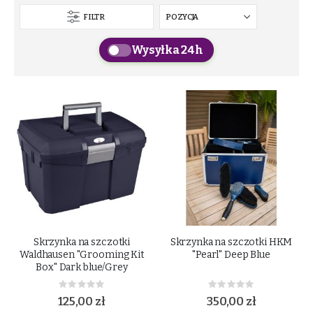
FILTR
Wysyłka 24h
Skrzynka na szczotki
Skrzynka na szczotki HKM
Waldhausen "Grooming Kit
"Pearl" Deep Blue
Box" Dark blue/Grey
Rating:
Rating:
0%
0%
125,00 zł
350,00 zł