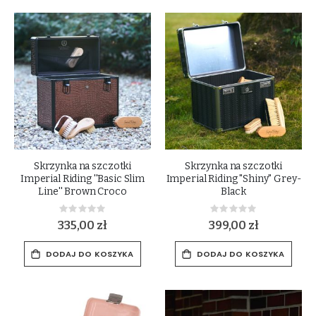
Skrzynka na szczotki
Skrzynka na szczotki
Imperial Riding ''Basic Slim
Imperial Riding "Shiny" Grey-
Line'' Brown Croco
Black
Rating:
Rating:
0%
0%
335,00 zł
399,00 zł
DODAJ DO KOSZYKA
DODAJ DO KOSZYKA