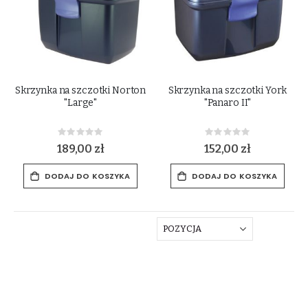
Skrzynka na szczotki Norton
Skrzynka na szczotki York
"Large"
"Panaro II"
Rating:
Rating:
0%
0%
189,00 zł
152,00 zł
DODAJ DO KOSZYKA
DODAJ DO KOSZYKA