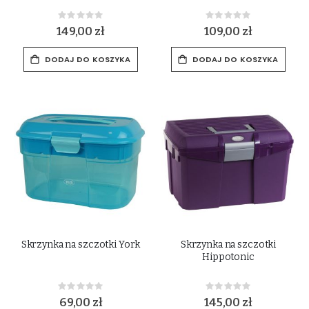
Rating:
Rating:
0%
0%
149,00 zł
109,00 zł
DODAJ DO KOSZYKA
DODAJ DO KOSZYKA
Skrzynka na szczotki York
Skrzynka na szczotki
Hippotonic
Rating:
Rating:
0%
0%
69,00 zł
145,00 zł