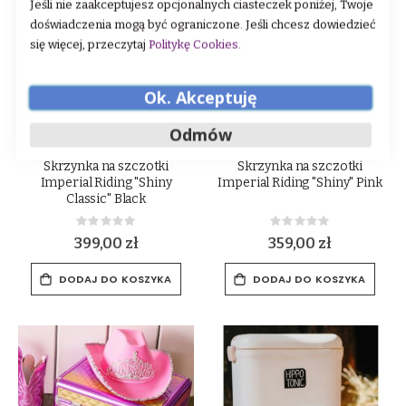
Jeśli nie zaakceptujesz opcjonalnych ciasteczek poniżej, Twoje
doświadczenia mogą być ograniczone. Jeśli chcesz dowiedzieć
się więcej, przeczytaj
Politykę Cookies
.
Ok. Akceptuję
Odmów
Skrzynka na szczotki
Skrzynka na szczotki
Imperial Riding "Shiny
Imperial Riding "Shiny" Pink
Classic" Black
Rating:
Rating:
0%
0%
399,00 zł
359,00 zł
DODAJ DO KOSZYKA
DODAJ DO KOSZYKA