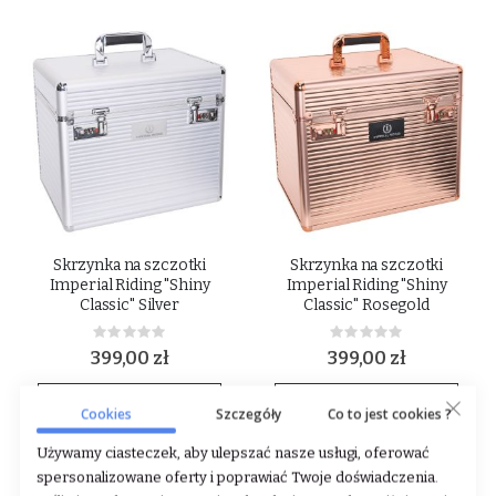
Skrzynka na szczotki
Skrzynka na szczotki
Imperial Riding "Shiny
Imperial Riding "Shiny
Classic" Silver
Classic" Rosegold
Rating:
Rating:
0%
0%
399,00 zł
399,00 zł
DODAJ DO KOSZYKA
DODAJ DO KOSZYKA
Cookies
Szczegóły
Co to jest cookies ?
Używamy ciasteczek, aby ulepszać nasze usługi, oferować
spersonalizowane oferty i poprawiać Twoje doświadczenia.