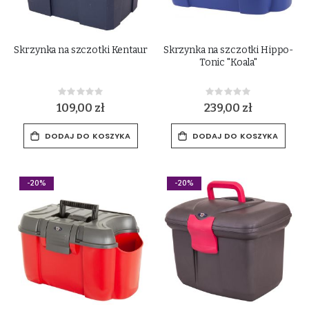
Skrzynka na szczotki Kentaur
Skrzynka na szczotki Hippo-
Tonic "Koala"
Rating:
Rating:
0%
0%
109,00 zł
239,00 zł
DODAJ DO KOSZYKA
DODAJ DO KOSZYKA
-20%
-20%