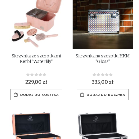
Skrzynka ze szczotkami
Skrzynka na szczotki HKM
Kerbl "Waterlily"
"Gloss"
Rating:
Rating:
0%
0%
229,00 zł
335,00 zł
DODAJ DO KOSZYKA
DODAJ DO KOSZYKA