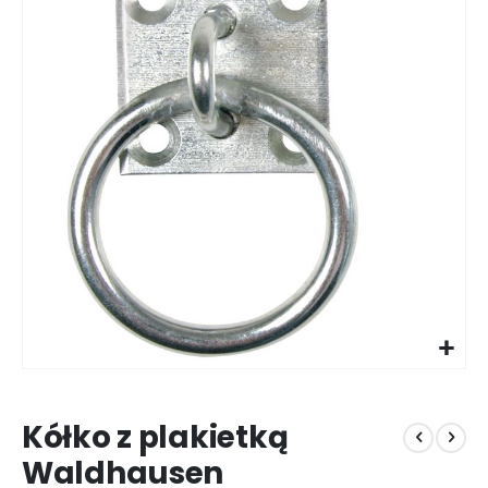
galerii
Przejdź
na
Kółko z plakietką
początek
galerii
Waldhausen