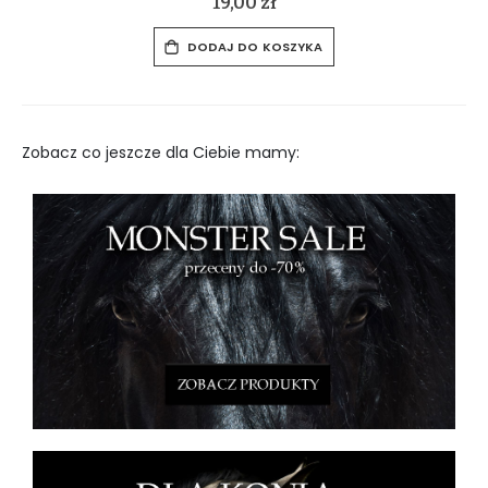
60,00 zł
75,00 zł
p
e
c
DODAJ DO KOSZYKA
i
a
l
P
r
i
c
e
Zobacz co jeszcze dla Ciebie mamy: