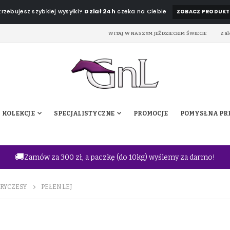
rzebujesz szybkiej wysyłki?
Dział 24h
czeka na Ciebie
ZOBACZ PRODUKT
WITAJ W NASZYM JEŹDZIECKIM ŚWIECIE
Zal
KOLEKCJE
SPECJALISTYCZNE
PROMOCJE
POMYSŁ NA PR
🚚
Zamów za 300 zł, a paczkę (do 10kg) wyślemy za darmo!
RYCZESY
PEŁEN LEJ