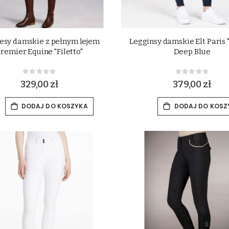
esy damskie z pełnym lejem
Legginsy damskie Elt Paris 
remier Equine "Filetto"
Deep Blue
Rating:
Rating:
0%
0%
329,00 zł
379,00 zł
DODAJ DO KOSZYKA
DODAJ DO KOSZ