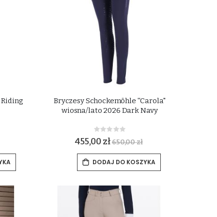
 Riding
Bryczesy Schockemöhle ''Carola''
wiosna/lato 2026 Dark Navy
Rating:
0%
455,00 zł
650,00 zł
YKA
DODAJ DO KOSZYKA