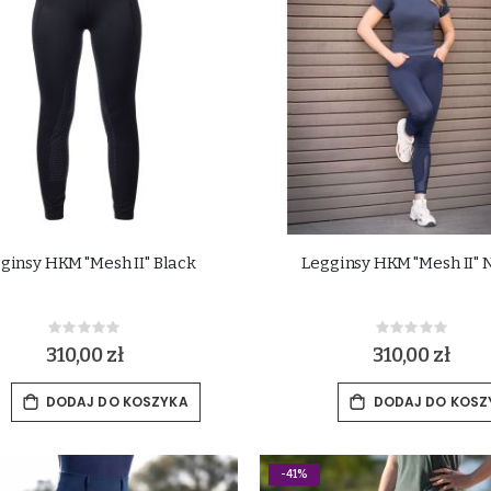
ginsy HKM "Mesh II" Black
Legginsy HKM "Mesh II" 
Rating:
Rating:
0%
0%
310,00 zł
310,00 zł
DODAJ DO KOSZYKA
DODAJ DO KOSZ
-41%