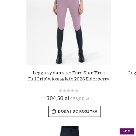
Legginsy damskie Euro Star "Eres
Leg
FullGrip" wiosna/lato 2026 Elderberry
Rating:
0%
304,50 zł
435,00 zł
DODAJ DO KOSZYKA
-41%