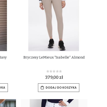
Navy
Bryczesy LeMieux ''Isabelle'' Almond
Rating:
0%
379,00 zł
YKA
DODAJ DO KOSZYKA