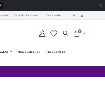
Y
*
oguj się
Skontaktuj się z nami
Utwórz konto
produkty
0
Koszyk
EZENT
MONSTER SALE
TEST CENTER