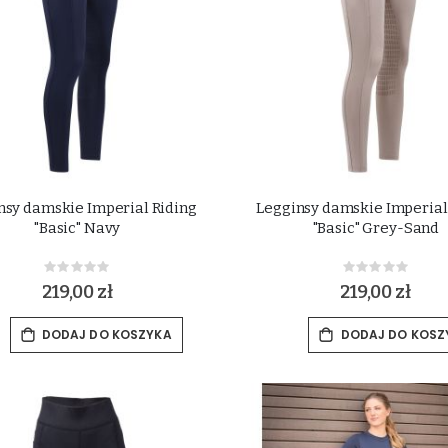
nsy damskie Imperial Riding
Legginsy damskie Imperial
"Basic" Navy
"Basic" Grey-Sand
Rating:
Rating:
0%
0%
219,00 zł
219,00 zł
DODAJ DO KOSZYKA
DODAJ DO KOSZ