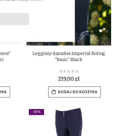
more"
Legginsy damskie Imperial Riding
ri
"Basic" Black
Rating:
0%
219,00 zł
YKA
DODAJ DO KOSZYKA
-30%