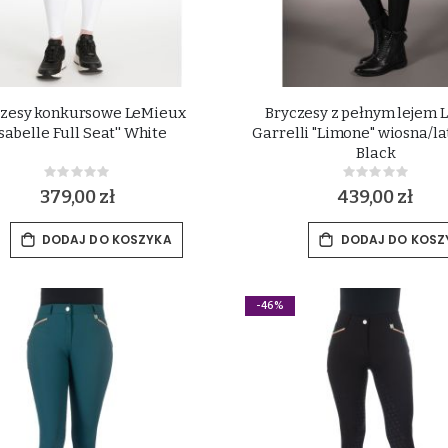
czesy konkursowe LeMieux
Bryczesy z pełnym lejem 
'Isabelle Full Seat'' White
Garrelli "Limone" wiosna/l
Black
Rating:
Rating:
0%
0%
379,00 zł
439,00 zł
DODAJ DO KOSZYKA
DODAJ DO KOSZ
-46%