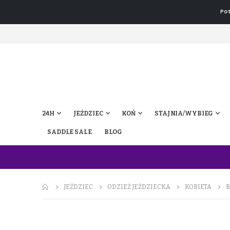
Pot
24H
JEŹDZIEC
KOŃ
STAJNIA/WYBIEG
SADDLE SALE
BLOG
JEŹDZIEC
ODZIEŻ JEŹDZIECKA
KOBIETA
B