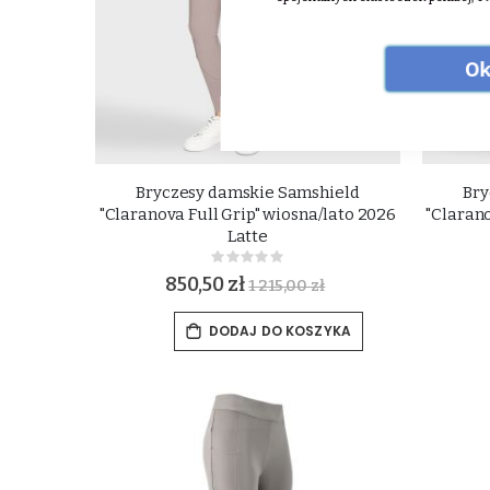
Ok
Bryczesy damskie Samshield
Bry
"Claranova Full Grip" wiosna/lato 2026
"Clarano
Latte
Rating:
0%
850,50 zł
1 215,00 zł
DODAJ DO KOSZYKA