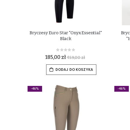
Bryczesy Euro Star "Onyx Essential"
Bry
Black
'
Rating:
0%
185,00 zł
459,00 zł
DODAJ DO KOSZYKA
-46%
-46%