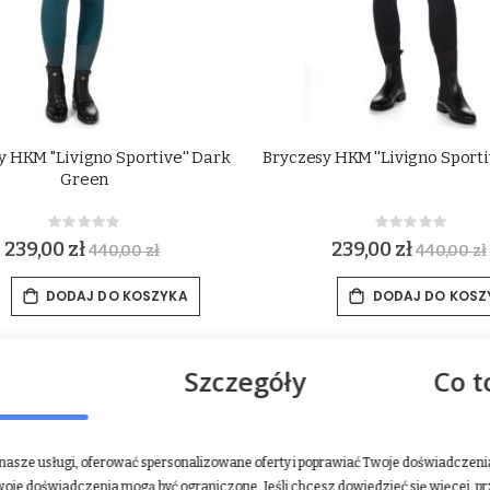
 HKM ''Livigno Sportive'' Dark
Bryczesy HKM ''Livigno Sporti
Green
Rating:
Rating:
0%
0%
239,00 zł
239,00 zł
440,00 zł
440,00 zł
DODAJ DO KOSZYKA
DODAJ DO KOSZ
-50%
Szczegóły
Co t
asze usługi, oferować spersonalizowane oferty i poprawiać Twoje doświadczenia.
woje doświadczenia mogą być ograniczone. Jeśli chcesz dowiedzieć się więcej, p