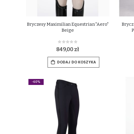
Bryczesy Maximilian Equestrian "Aero"
Brycz
Beige
P
Rating:
0%
849,00 zł
DODAJ DO KOSZYKA
-60%