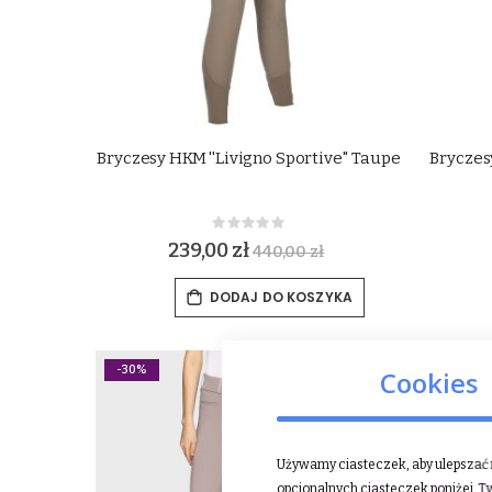
Bryczesy HKM ''Livigno Sportive'' Taupe
Bryczesy
Rating:
0%
239,00 zł
440,00 zł
DODAJ DO KOSZYKA
-30%
-30%
Cookies
Używamy ciasteczek, aby ulepszać n
opcjonalnych ciasteczek poniżej, T