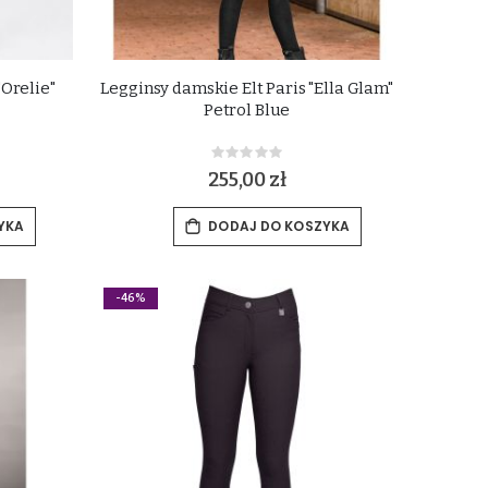
"Orelie"
Legginsy damskie Elt Paris "Ella Glam"
Petrol Blue
Rating:
0%
255,00 zł
YKA
DODAJ DO KOSZYKA
-46%