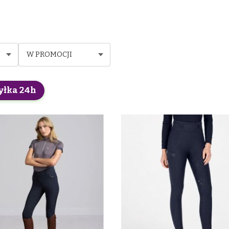
W PROMOCJI
yłka 24h