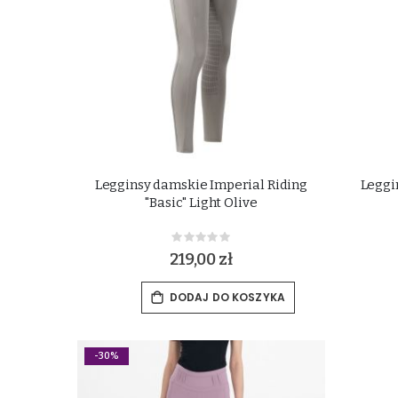
Legginsy damskie Imperial Riding
Leggi
"Basic" Light Olive
Rating:
0%
219,00 zł
DODAJ DO KOSZYKA
-30%