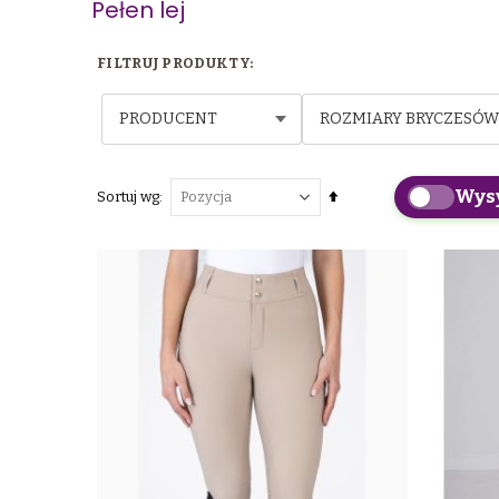
Pełen lej
PRODUCENT
ROZMIARY BRYCZESÓW
Wys
Ustaw
Sortuj wg
kierunek
malejący