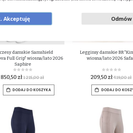
. Akceptuję
Odmów
czesy damskie Samshield
Legginsy damskie BR "Ki
va Full Grip" wiosna/lato 2026
wiosna/lato 2026 Safa
Saphire
Rating:
Rating:
0%
0%
850,50 zł
209,50 zł
1 215,00 zł
419,00 zł
DODAJ DO KOSZYKA
DODAJ DO KOSZ