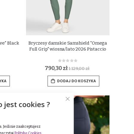
ve'' Black
Bryczesy damskie Samshield "Omega
Full Grip" wiosna/lato 2026 Pistaccio
Rating:
0%
790,30 zł
1 129,00 zł
YKA
DODAJ DO KOSZYKA
o jest cookies ?
 Jeśli nie zaakceptujesz
rzeczytaj
Politykę Cookies
.