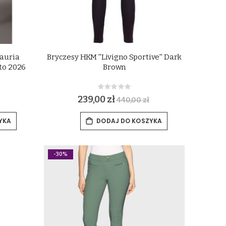
Lauria
Bryczesy HKM ''Livigno Sportive'' Dark
ato 2026
Brown
Rating:
0%
239,00 zł
440,00 zł
YKA
DODAJ DO KOSZYKA
-30%