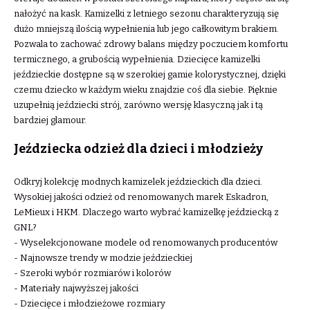
nałożyć na kask. Kamizelki z letniego sezonu charakteryzują się
dużo mniejszą ilością wypełnienia lub jego całkowitym brakiem.
Pozwala to zachować zdrowy balans między poczuciem komfortu
termicznego, a grubością wypełnienia. Dziecięce kamizelki
jeździeckie dostępne są w szerokiej gamie kolorystycznej, dzięki
czemu dziecko w każdym wieku znajdzie coś dla siebie. Pięknie
uzupełnią jeździecki strój, zarówno wersję klasyczną jak i tą
bardziej glamour.
Jeździecka odzież dla dzieci i młodzieży
Odkryj kolekcję modnych kamizelek jeździeckich dla dzieci.
Wysokiej jakości odzież od renomowanych marek Eskadron,
LeMieux i HKM. Dlaczego warto wybrać kamizelkę jeździecką z
GNL?
- Wyselekcjonowane modele od renomowanych producentów
- Najnowsze trendy w modzie jeździeckiej
- Szeroki wybór rozmiarów i kolorów
- Materiały najwyższej jakości
- Dziecięce i młodzieżowe rozmiary