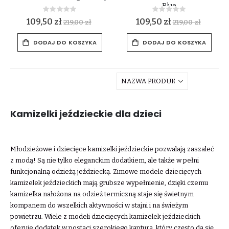
Blue
Rating:
Rating:
0%
0%
109,50 zł
109,50 zł
219,00 zł
219,00 zł
DODAJ DO KOSZYKA
DODAJ DO KOSZYKA
Kamizelki jeździeckie dla dzieci
Młodzieżowe i dziecięce kamizelki jeździeckie pozwalają zaszaleć
z modą! Są nie tylko eleganckim dodatkiem, ale także w pełni
funkcjonalną odzieżą jeździecką. Zimowe modele dziecięcych
kamizelek jeździeckich mają grubsze wypełnienie, dzięki czemu
kamizelka nałożona na odzież termiczną staje się świetnym
kompanem do wszelkich aktywności w stajni i na świeżym
powietrzu. Wiele z modeli dziecięcych kamizelek jeździeckich
oferuje dodatek w postaci szerokiego kaptura, który często da się