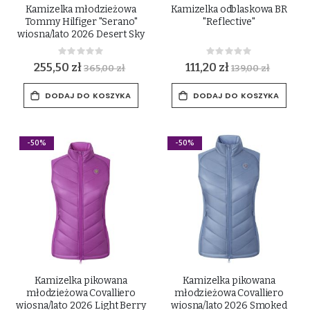
Kamizelka młodzieżowa
Kamizelka odblaskowa BR
Tommy Hilfiger "Serano"
"Reflective"
wiosna/lato 2026 Desert Sky
Rating:
Rating:
0%
0%
255,50 zł
111,20 zł
365,00 zł
139,00 zł
DODAJ DO KOSZYKA
DODAJ DO KOSZYKA
-50%
-50%
Kamizelka pikowana
Kamizelka pikowana
młodzieżowa Covalliero
młodzieżowa Covalliero
wiosna/lato 2026 Light Berry
wiosna/lato 2026 Smoked