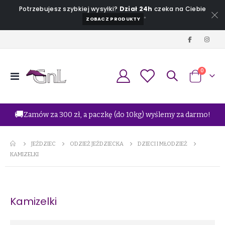
Potrzebujesz szybkiej wysyłki?
Dział 24h
czeka na Ciebie
*
ZOBACZ PRODUKTY
produkt
0
Przełącznik
Koszyk
Nav
🚚
Zamów za 300 zł, a paczkę (do 10kg) wyślemy za darmo!
JEŹDZIEC
ODZIEŻ JEŹDZIECKA
DZIECI I MŁODZIEŻ
KAMIZELKI
Kamizelki