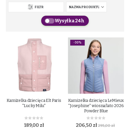
FILTR
Wysyłka 24h
-30%
Kamizelka dziecięca Elt Paris
Kamizelka dziecięca LeMieux
"Lucky Milu"
''Josephine'' wiosna/lato 2026
Powder Blue
Rating:
Rating:
0%
0%
189,00 zł
206,50 zł
295,00 zł