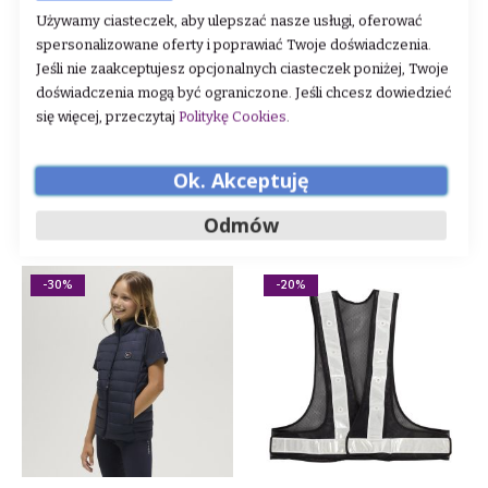
Używamy ciasteczek, aby ulepszać nasze usługi, oferować
spersonalizowane oferty i poprawiać Twoje doświadczenia.
Jeśli nie zaakceptujesz opcjonalnych ciasteczek poniżej, Twoje
Kamizelka młodzieżowa
Kamizelka młodzieżowa
doświadczenia mogą być ograniczone. Jeśli chcesz dowiedzieć
Imperial Riding "Charlie"
Imperial Riding "Chris"
się więcej, przeczytaj
Politykę Cookies
.
Rating:
Rating:
0%
0%
210,00 zł
210,00 zł
Ok. Akceptuję
DODAJ DO KOSZYKA
DODAJ DO KOSZYKA
Odmów
-30%
-20%