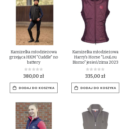
Kamizelka młodzieżowa
Kamizelka młodzieżowa
grzejąca HKM "Cuddle" no
Harry's Horse "LouLou
battery
Bismo" jesień/zima 2023
Rating:
Rating:
0%
0%
380,00 zł
335,00 zł
DODAJ DO KOSZYKA
DODAJ DO KOSZYKA