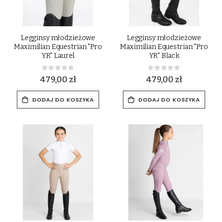
Legginsy młodzieżowe
Legginsy młodzieżowe
Maximilian Equestrian "Pro
Maximilian Equestrian "Pro
YR" Laurel
YR" Black
Rating:
Rating:
0%
0%
479,00 zł
479,00 zł
DODAJ DO KOSZYKA
DODAJ DO KOSZYKA