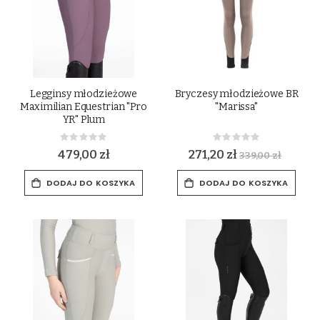
Legginsy młodzieżowe
Bryczesy młodzieżowe BR
Maximilian Equestrian "Pro
"Marissa"
YR" Plum
Rating:
Rating:
0%
0%
479,00 zł
271,20 zł
339,00 zł
DODAJ DO KOSZYKA
DODAJ DO KOSZYKA