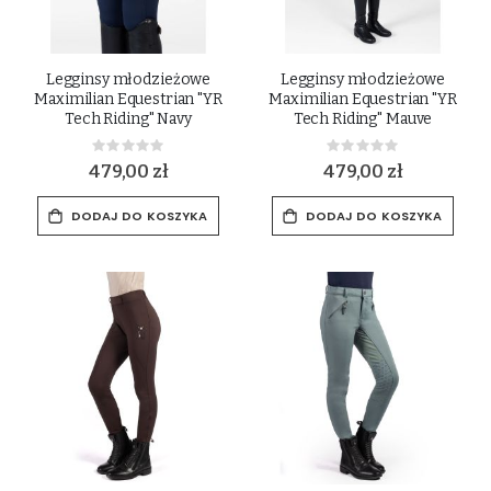
Legginsy młodzieżowe
Legginsy młodzieżowe
Maximilian Equestrian "YR
Maximilian Equestrian "YR
Tech Riding" Navy
Tech Riding" Mauve
Rating:
Rating:
0%
0%
479,00 zł
479,00 zł
DODAJ DO KOSZYKA
DODAJ DO KOSZYKA