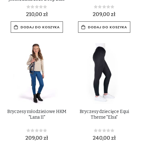
Rating:
Rating:
0%
0%
210,00 zł
209,00 zł
DODAJ DO KOSZYKA
DODAJ DO KOSZYKA
Bryczesy młodzieżowe HKM
Bryczesy dziecięce Equi
"Lana II"
Theme "Elsa"
Rating:
Rating:
0%
0%
209,00 zł
240,00 zł