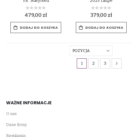
YR" Navy/Red
2025 Taupe
Rating:
Rating:
0%
0%
479,00 zł
379,00 zł
DODAJ DO KOSZYKA
DODAJ DO KOSZYKA
Strona
Aktualnie czytasz stro
Strona
Strona
Strona
Dalej
1
2
3
WAŻNE INFORMACJE
O nas
Dane firmy
Regulamin