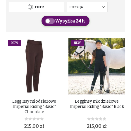
FILTR
Wysyłka 24h
NEW
NEW
Legginsy młodzieżowe
Legginsy młodzieżowe
Imperial Riding "Basic"
Imperial Riding "Basic" Black
Chocolate
Rating:
Rating:
0%
0%
215,00 zł
215,00 zł