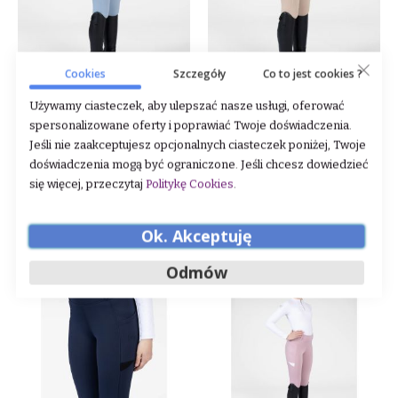
Cookies
Szczegóły
Co to jest cookies ?
Używamy ciasteczek, aby ulepszać nasze usługi, oferować
Legginsy młodzieżowe
Legginsy młodzieżowe
spersonalizowane oferty i poprawiać Twoje doświadczenia.
Maximilian Equestrian "YR
Maximilian Equestrian "YR
Jeśli nie zaakceptujesz opcjonalnych ciasteczek poniżej, Twoje
Tech Riding" Aqua
Tech Riding" Beige
doświadczenia mogą być ograniczone. Jeśli chcesz dowiedzieć
Rating:
Rating:
0%
0%
się więcej, przeczytaj
Politykę Cookies
.
479,00 zł
479,00 zł
DODAJ DO KOSZYKA
DODAJ DO KOSZYKA
Ok. Akceptuję
Odmów