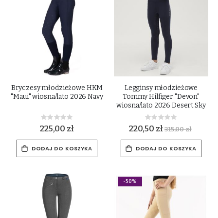
Bryczesy młodzieżowe HKM
Legginsy młodzieżowe
"Maui" wiosna/lato 2026 Navy
Tommy Hilfiger "Devon"
wiosna/lato 2026 Desert Sky
Rating:
Rating:
0%
0%
225,00 zł
220,50 zł
315,00 zł
DODAJ DO KOSZYKA
DODAJ DO KOSZYKA
-50%