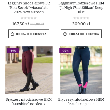
Legginsy młodzieżowe BR
Legginsy młodzieżowe HKM
"Kika Eevolv" wiosna/lato
"Jil High Waist Silikon" Deep
2026 New Maroon
Blue
Rating:
Rating:
0%
0%
167,50 zł
309,00 zł
335,00 zł
DODAJ DO KOSZYKA
DODAJ DO KOSZYKA
-56%
-32%
Bryczesy młodzieżowe HKM
Bryczesy młodzieżowe HKM
"Sunshine" Bordeaux
"Kate" Deep Blue