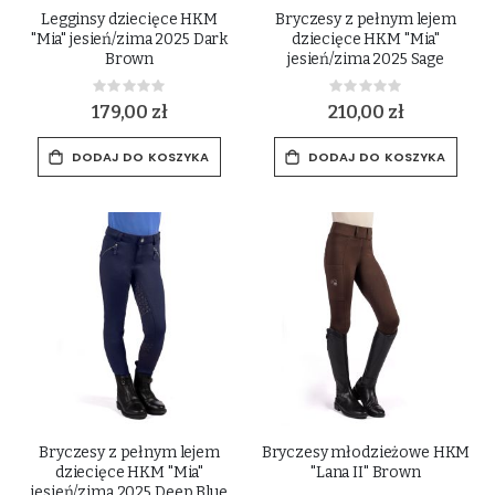
Legginsy dziecięce HKM
Bryczesy z pełnym lejem
"Mia" jesień/zima 2025 Dark
dziecięce HKM "Mia"
Brown
jesień/zima 2025 Sage
Rating:
Rating:
0%
0%
179,00 zł
210,00 zł
DODAJ DO KOSZYKA
DODAJ DO KOSZYKA
Bryczesy z pełnym lejem
Bryczesy młodzieżowe HKM
dziecięce HKM "Mia"
"Lana II" Brown
jesień/zima 2025 Deep Blue