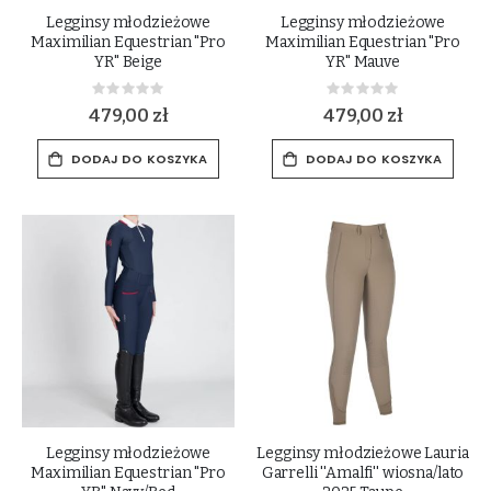
Legginsy młodzieżowe
Legginsy młodzieżowe
Maximilian Equestrian "Pro
Maximilian Equestrian "Pro
YR" Beige
YR" Mauve
Rating:
Rating:
0%
0%
479,00 zł
479,00 zł
DODAJ DO KOSZYKA
DODAJ DO KOSZYKA
Legginsy młodzieżowe
Legginsy młodzieżowe Lauria
Maximilian Equestrian "Pro
Garrelli ''Amalfi'' wiosna/lato