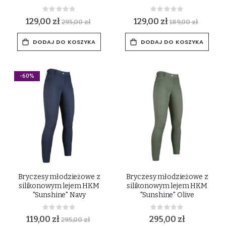
Rating:
Rating:
0%
0%
129,00 zł
129,00 zł
295,00 zł
189,00 zł
DODAJ DO KOSZYKA
DODAJ DO KOSZYKA
-60%
Bryczesy młodzieżowe z
Bryczesy młodzieżowe z
silikonowym lejem HKM
silikonowym lejem HKM
"Sunshine" Navy
"Sunshine" Olive
Rating:
Rating:
0%
0%
119,00 zł
295,00 zł
295,00 zł