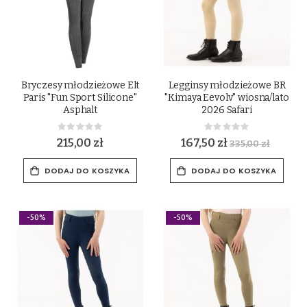
Bryczesy młodzieżowe Elt
Legginsy młodzieżowe BR
Paris "Fun Sport Silicone"
"Kimaya Eevolv" wiosna/lato
Asphalt
2026 Safari
Rating:
Rating:
0%
0%
215,00 zł
167,50 zł
335,00 zł
DODAJ DO KOSZYKA
DODAJ DO KOSZYKA
-50%
-50%