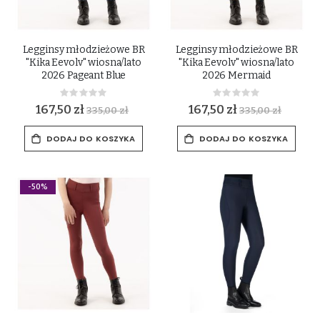
Legginsy młodzieżowe BR
Legginsy młodzieżowe BR
"Kika Eevolv" wiosna/lato
"Kika Eevolv" wiosna/lato
2026 Pageant Blue
2026 Mermaid
Rating:
Rating:
0%
0%
167,50 zł
167,50 zł
335,00 zł
335,00 zł
DODAJ DO KOSZYKA
DODAJ DO KOSZYKA
-50%