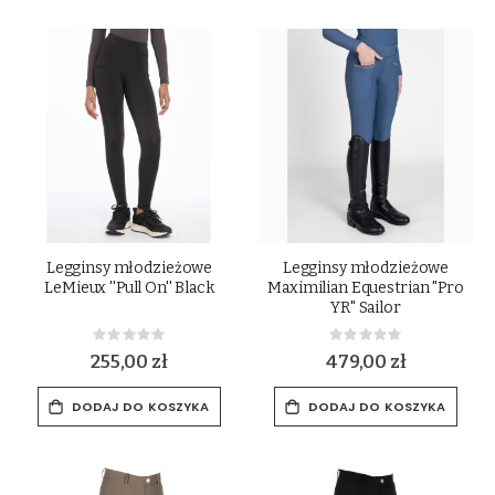
Legginsy młodzieżowe
Legginsy młodzieżowe
LeMieux ''Pull On'' Black
Maximilian Equestrian "Pro
YR" Sailor
Rating:
Rating:
0%
0%
255,00 zł
479,00 zł
DODAJ DO KOSZYKA
DODAJ DO KOSZYKA