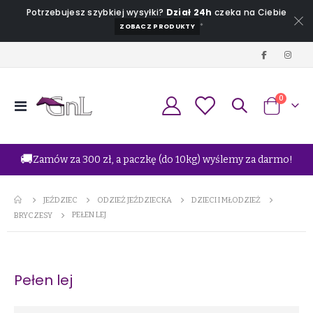
Potrzebujesz szybkiej wysyłki?
Dział 24h
czeka na Ciebie
*
ZOBACZ PRODUKTY
produkt
0
Przełącznik
Koszyk
Nav
🚚
Zamów za 300 zł, a paczkę (do 10kg) wyślemy za darmo!
JEŹDZIEC
ODZIEŻ JEŹDZIECKA
DZIECI I MŁODZIEŻ
PEŁEN LEJ
BRYCZESY
Pełen lej