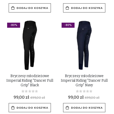
DODAJ DO KOSZYKA
DODAJ DO KOSZYKA
-80%
-80%
Bryczesy młodzieżowe
Bryczesy młodzieżowe
Imperial Riding "Dancer Full
Imperial Riding "Dancer Full
Grip" Black
Grip" Navy
Rating:
Rating:
0%
0%
99,00 zł
99,00 zł
499,00 zł
499,00 zł
DODAJ DO KOSZYKA
DODAJ DO KOSZYKA