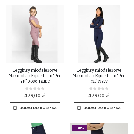
Legginsy młodzieżowe
Legginsy młodzieżowe
Maximilian Equestrian "Pro
Maximilian Equestrian "Pro
YR" Rose Taupe
YR" Navy
Rating:
Rating:
0%
0%
479,00 zł
479,00 zł
DODAJ DO KOSZYKA
DODAJ DO KOSZYKA
-30%