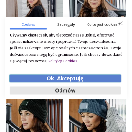
Cookies
Szczegóły
Co to jest cookies ?
Używamy ciasteczek, aby ulepszać nasze usługi, oferować
Czapka Kentucky "Beanie
Czapka Kentucky "Beanie
spersonalizowane oferty i poprawiać Twoje doświadczenia.
Rubber Logo" Beige
Rubber Logo" Black
Jeśli nie zaakceptujesz opcjonalnych ciasteczek poniżej, Twoje
doświadczenia mogą być ograniczone. Jeśli chcesz dowiedzieć
Rating:
Rating:
0%
0%
się więcej, przeczytaj
Politykę Cookies
.
175,00 zł
175,00 zł
DODAJ DO KOSZYKA
DODAJ DO KOSZYKA
Ok. Akceptuję
Odmów