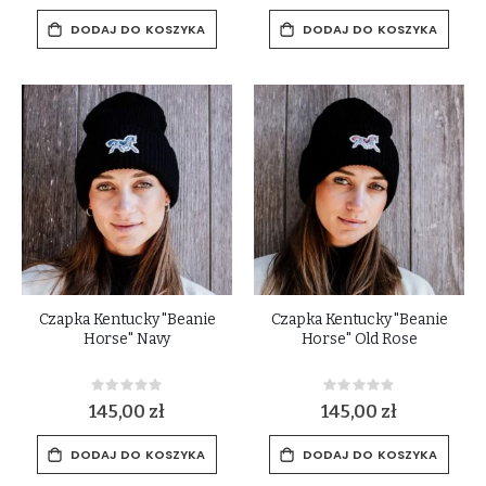
DODAJ DO KOSZYKA
DODAJ DO KOSZYKA
Czapka Kentucky "Beanie
Czapka Kentucky "Beanie
Horse" Navy
Horse" Old Rose
Rating:
Rating:
0%
0%
145,00 zł
145,00 zł
DODAJ DO KOSZYKA
DODAJ DO KOSZYKA