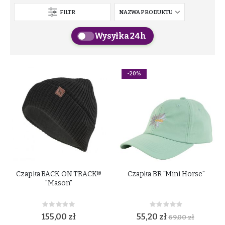
FILTR
Wysyłka 24h
-20%
Czapka BACK ON TRACK®
Czapka BR "Mini Horse"
"Mason"
Rating:
Rating:
0%
0%
155,00 zł
55,20 zł
69,00 zł