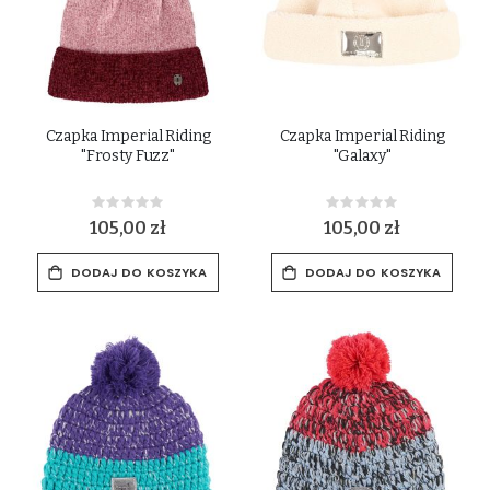
Czapka Imperial Riding
Czapka Imperial Riding
"Frosty Fuzz"
"Galaxy"
Rating:
Rating:
0%
0%
105,00 zł
105,00 zł
DODAJ DO KOSZYKA
DODAJ DO KOSZYKA