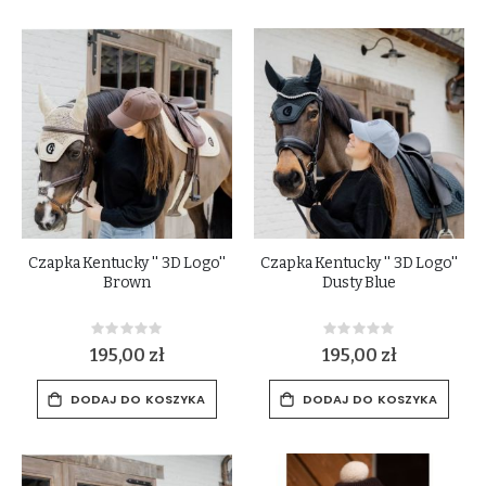
Czapka Kentucky '' 3D Logo''
Czapka Kentucky '' 3D Logo''
Brown
Dusty Blue
Rating:
Rating:
0%
0%
195,00 zł
195,00 zł
DODAJ DO KOSZYKA
DODAJ DO KOSZYKA