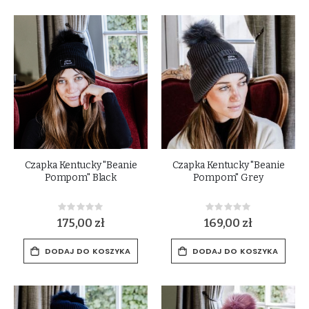
Czapka Kentucky "Beanie
Czapka Kentucky "Beanie
Pompom" Black
Pompom" Grey
Rating:
Rating:
0%
0%
175,00 zł
169,00 zł
DODAJ DO KOSZYKA
DODAJ DO KOSZYKA