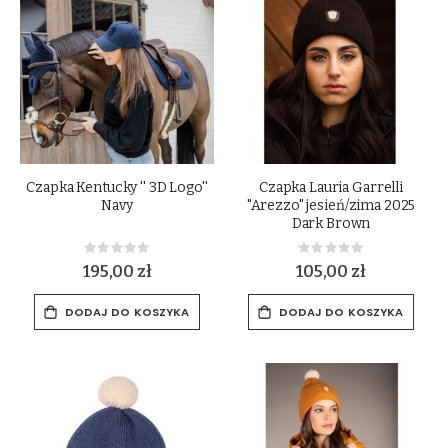
Czapka Kentucky '' 3D Logo''
Czapka Lauria Garrelli
Navy
"Arezzo" jesień/zima 2025
Dark Brown
Rating:
Rating:
0%
0%
195,00 zł
105,00 zł
DODAJ DO KOSZYKA
DODAJ DO KOSZYKA