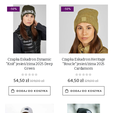
-50%
-50%
Czapka Eskadron Dynamic
Czapka Eskadron Heritage
"Knit" jesień/zima 2025 Deep
"Boucle" jesień/zima 2025
Green
Cardamom
Rating:
Rating:
0%
0%
54,50 zł
64,50 zł
109,00 zł
129,00 zł
DODAJ DO KOSZYKA
DODAJ DO KOSZYKA