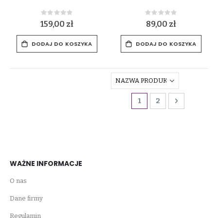
Rating:
Rating:
0%
0%
159,00 zł
89,00 zł
DODAJ DO KOSZYKA
DODAJ DO KOSZYKA
Strona
Aktualnie czytasz st
Strona
Strona
Dalej
1
2
WAŻNE INFORMACJE
O nas
Dane firmy
Regulamin