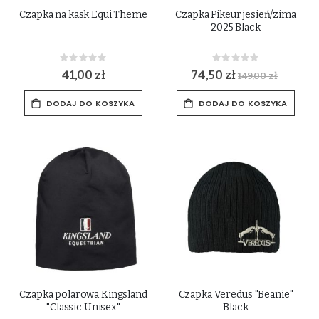
Czapka na kask Equi Theme
Czapka Pikeur jesień/zima
2025 Black
Rating:
Rating:
0%
0%
41,00 zł
74,50 zł
149,00 zł
DODAJ DO KOSZYKA
DODAJ DO KOSZYKA
Czapka polarowa Kingsland
Czapka Veredus "Beanie"
"Classic Unisex"
Black