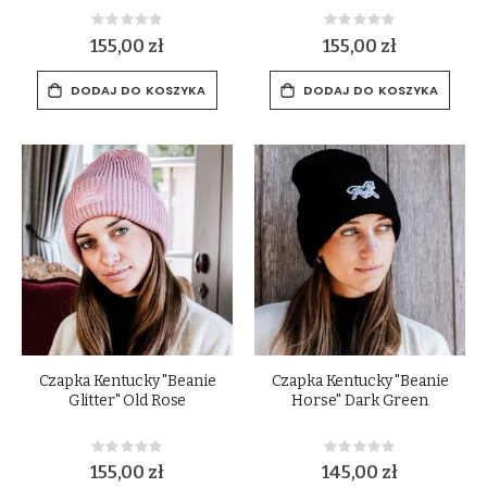
Rating:
Rating:
0%
0%
155,00 zł
155,00 zł
DODAJ DO KOSZYKA
DODAJ DO KOSZYKA
Czapka Kentucky "Beanie
Czapka Kentucky "Beanie
Glitter" Old Rose
Horse" Dark Green
Rating:
Rating:
0%
0%
155,00 zł
145,00 zł