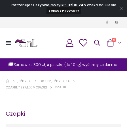
Potrzebujesz szybkiej wysyłki?
Dział 24h
czeka na Ciebie
*
ZOBACZ PRODUKTY
produkt
0
Przełącznik
Koszyk
Nav
🚚
Zamów za 300 zł, a paczkę (do 10kg) wyślemy za darmo!
JEŹDZIEC
ODZIEŻ JEŹDZIECKA
CZAPKI
CZAPKI // SZALIKI // OPASKI
Czapki