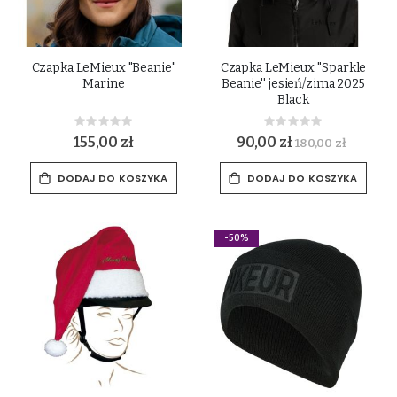
Czapka LeMieux "Beanie"
Czapka LeMieux ''Sparkle
Marine
Beanie'' jesień/zima 2025
Black
Rating:
Rating:
0%
0%
155,00 zł
90,00 zł
180,00 zł
DODAJ DO KOSZYKA
DODAJ DO KOSZYKA
-50%