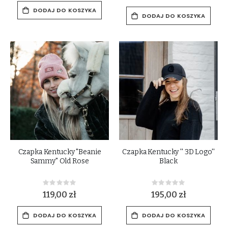
DODAJ DO KOSZYKA
DODAJ DO KOSZYKA
Czapka Kentucky "Beanie
Czapka Kentucky '' 3D Logo''
Sammy" Old Rose
Black
Rating:
Rating:
0%
0%
119,00 zł
195,00 zł
DODAJ DO KOSZYKA
DODAJ DO KOSZYKA