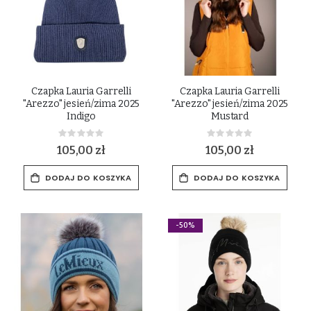
Czapka Lauria Garrelli
Czapka Lauria Garrelli
"Arezzo" jesień/zima 2025
"Arezzo" jesień/zima 2025
Indigo
Mustard
Rating:
Rating:
0%
0%
105,00 zł
105,00 zł
DODAJ DO KOSZYKA
DODAJ DO KOSZYKA
-50%