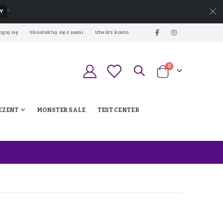
Y
*
oguj się
Skontaktuj się z nami
Utwórz konto
produkty
0
Koszyk
EZENT
MONSTER SALE
TEST CENTER