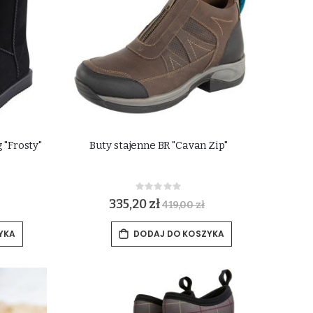
 "Frosty"
Buty stajenne BR "Cavan Zip"
Rating:
0%
335,20 zł
419,00 zł
YKA
DODAJ DO KOSZYKA