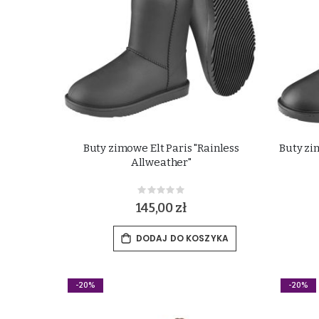
Buty zimowe Elt Paris "Rainless
Buty zi
Allweather"
Rating:
0%
145,00 zł
DODAJ DO KOSZYKA
-20%
-20%