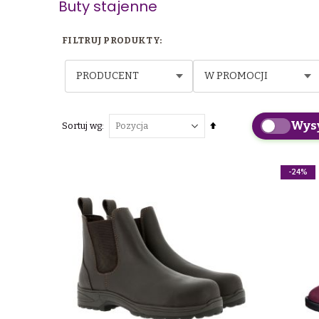
Buty stajenne
PRODUCENT
W PROMOCJI
Wys
Ustaw
Sortuj wg
kierunek
malejący
-24%