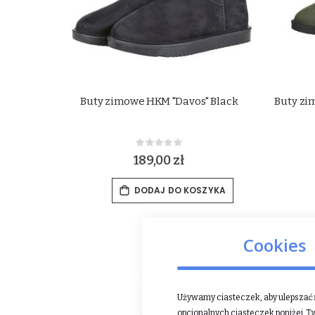
Buty zimowe HKM "Davos" Black
Buty zi
Rating:
0%
189,00 zł
DODAJ DO KOSZYKA
Cookies
Używamy ciasteczek, aby ulepszać n
opcjonalnych ciasteczek poniżej, T