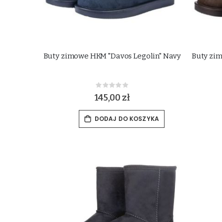
Buty zimowe HKM "Davos Legolin" Navy
Buty zi
Rating:
0%
145,00 zł
DODAJ DO KOSZYKA