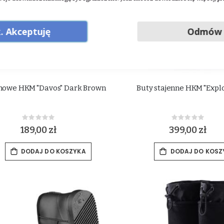
. Akceptuję
Odmów
mowe HKM "Davos" Dark Brown
Buty stajenne HKM "Expl
Rating:
Rating:
0%
0%
189,00 zł
399,00 zł
DODAJ DO KOSZYKA
DODAJ DO KOSZ