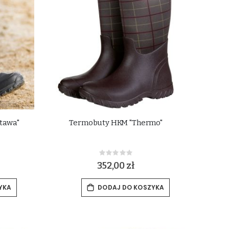
ttawa"
Termobuty HKM "Thermo"
Rating:
0%
352,00 zł
YKA
DODAJ DO KOSZYKA