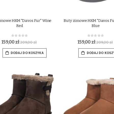
imowe HKM "Davos Fur" Wine
Buty zimowe HKM "Davos Fu
Red
Blue
Rating:
Rating:
0%
0%
159,00 zł
159,00 zł
209,00 zł
209,00 zł
DODAJ DO KOSZYKA
DODAJ DO KOSZ