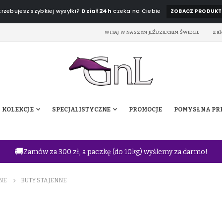
rzebujesz szybkiej wysyłki?
Dział 24h
czeka na Ciebie
ZOBACZ PRODUKT
WITAJ W NASZYM JEŹDZIECKIM ŚWIECIE
Zal
KOLEKCJE
SPECJALISTYCZNE
PROMOCJE
POMYSŁ NA PR
🚚
Zamów za 300 zł, a paczkę (do 10kg) wyślemy za darmo!
NE
BUTY STAJENNE