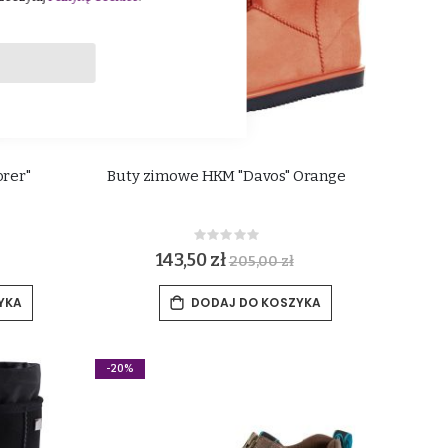
orer"
Buty zimowe HKM "Davos" Orange
Rating:
0%
143,50 zł
205,00 zł
YKA
DODAJ DO KOSZYKA
-20%