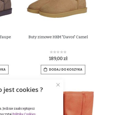
 Taupe
Buty zimowe HKM "Davos" Camel
Rating:
0%
189,00 zł
YKA
DODAJ DO KOSZYKA
-30%
o jest cookies ?
 Jeśli nie zaakceptujesz
rzeczytaj
Politykę Cookies
.