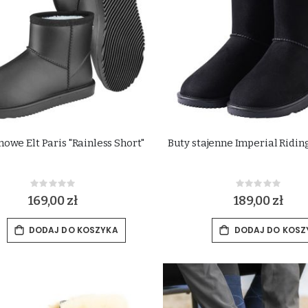
mowe Elt Paris "Rainless Short"
Buty stajenne Imperial Riding
Rating:
Rating:
0%
0%
169,00 zł
189,00 zł
DODAJ DO KOSZYKA
DODAJ DO KOSZ