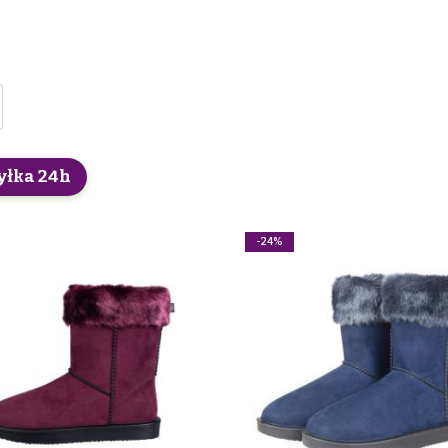
yłka 24h
-24%