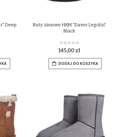
r" Deep
Buty zimowe HKM "Davos Legolin"
Black
Rating:
0%
145,00 zł
YKA
DODAJ DO KOSZYKA