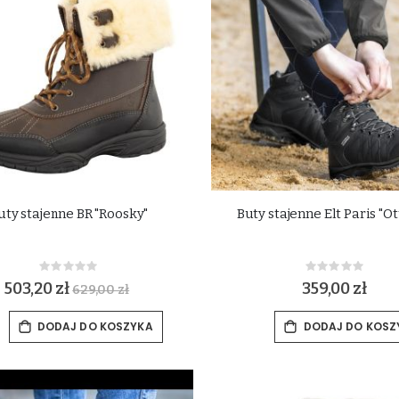
uty stajenne BR "Roosky"
Buty stajenne Elt Paris "O
Rating:
Rating:
0%
0%
503,20 zł
359,00 zł
629,00 zł
DODAJ DO KOSZYKA
DODAJ DO KOSZ