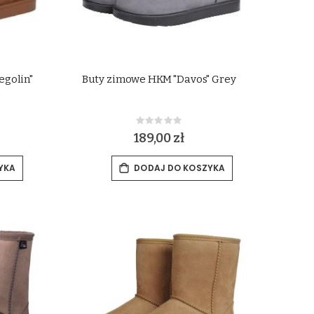
egolin"
Buty zimowe HKM "Davos" Grey
Rating:
0%
189,00 zł
YKA
DODAJ DO KOSZYKA