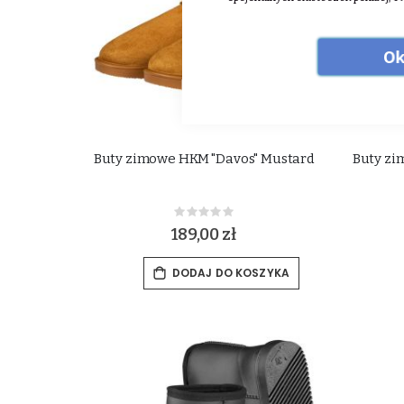
Ok
Buty zimowe HKM "Davos" Mustard
Buty zi
Rating:
0%
189,00 zł
DODAJ DO KOSZYKA