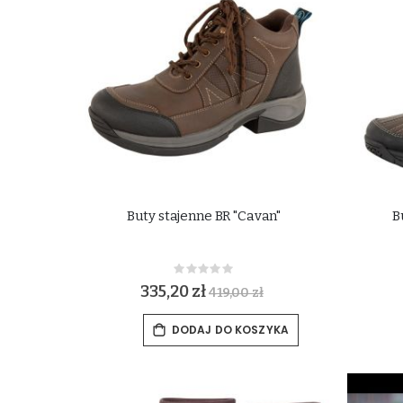
Buty stajenne BR "Cavan"
B
Rating:
0%
335,20 zł
419,00 zł
DODAJ DO KOSZYKA