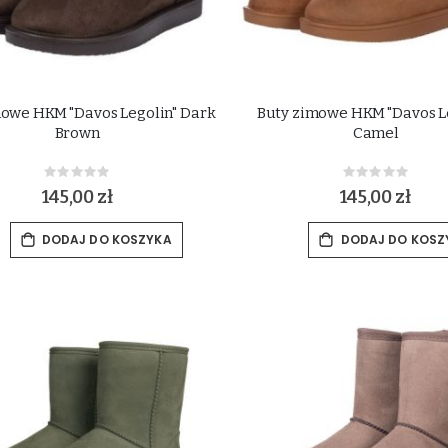
mowe HKM "Davos Legolin" Dark
Buty zimowe HKM "Davos L
Brown
Camel
Rating:
Rating:
0%
0%
145,00 zł
145,00 zł
DODAJ DO KOSZYKA
DODAJ DO KOSZ