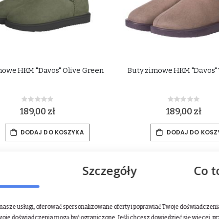
mowe HKM "Davos" Olive Green
Buty zimowe HKM "Davos"
Rating:
Rating:
0%
0%
189,00 zł
189,00 zł
DODAJ DO KOSZYKA
DODAJ DO KOSZ
Szczegóły
Co t
asze usługi, oferować spersonalizowane oferty i poprawiać Twoje doświadczenia.
woje doświadczenia mogą być ograniczone. Jeśli chcesz dowiedzieć się więcej, p