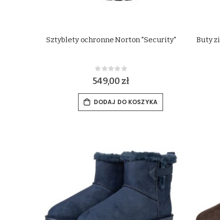
Sztyblety ochronne Norton "Security"
Buty z
Rating:
0%
549,00 zł
DODAJ DO KOSZYKA