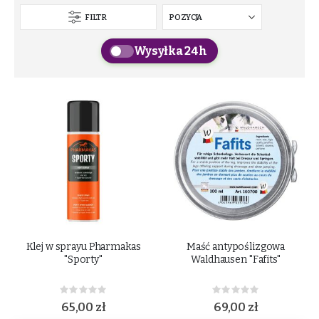
FILTR
Wysyłka 24h
Klej w sprayu Pharmakas
Maść antypoślizgowa
"Sporty"
Waldhausen "Fafits"
Rating:
Rating:
0%
0%
65,00 zł
69,00 zł