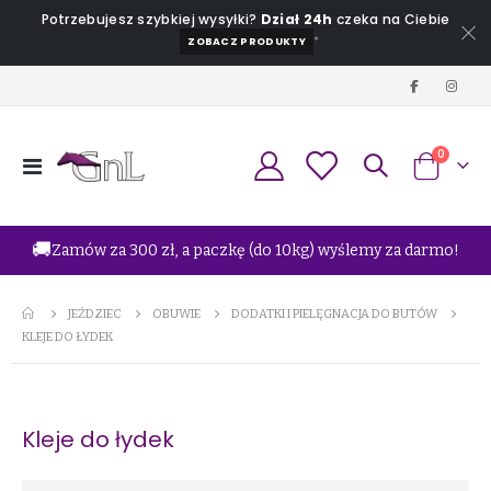
Potrzebujesz szybkiej wysyłki?
Dział 24h
czeka na Ciebie
*
ZOBACZ PRODUKTY
produkt
0
Przełącznik
Koszyk
Nav
🚚
Zamów za 300 zł, a paczkę (do 10kg) wyślemy za darmo!
JEŹDZIEC
OBUWIE
DODATKI I PIELĘGNACJA DO BUTÓW
KLEJE DO ŁYDEK
Kleje do łydek