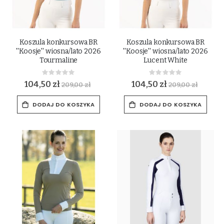
Koszula konkursowa BR
Koszula konkursowa BR
''Koosje'' wiosna/lato 2026
''Koosje'' wiosna/lato 2026
Tourmaline
Lucent White
Rating:
Rating:
0%
0%
104,50 zł
104,50 zł
209,00 zł
209,00 zł
DODAJ DO KOSZYKA
DODAJ DO KOSZYKA