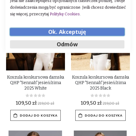
Jeśli nie zaakceptujesz opcjonalnych ciasteczek poniżej, Twoje
doświadczenia mogą być ograniczone. Jeśli chcesz dowiedzieć
się więcej, przeczytaj
Politykę Cookies
.
-50%
-50%
Ok. Akceptuję
Odmów
Koszula konkursowa damska
Koszula konkursowa damska
QHP "Sennah" jesień/zima
QHP "Sennah" jesień/zima
2025 White
2025 Black
Rating:
Rating:
0%
0%
109,50 zł
109,50 zł
219,00 zł
219,00 zł
DODAJ DO KOSZYKA
DODAJ DO KOSZYKA