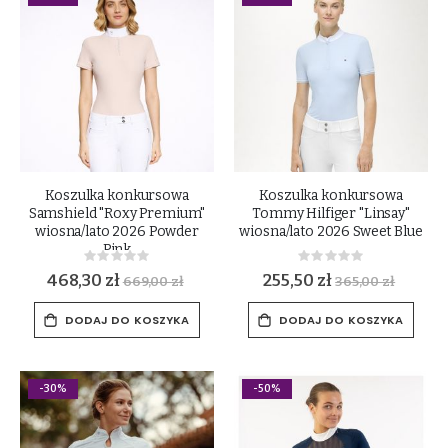
Koszulka konkursowa
Koszulka konkursowa
Samshield "Roxy Premium"
Tommy Hilfiger "Linsay"
wiosna/lato 2026 Powder
wiosna/lato 2026 Sweet Blue
Pink
Rating:
Rating:
0%
0%
468,30 zł
255,50 zł
669,00 zł
365,00 zł
DODAJ DO KOSZYKA
DODAJ DO KOSZYKA
-30%
-50%