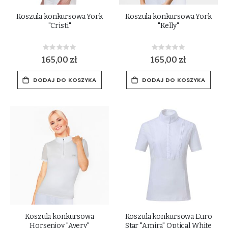
Koszula konkursowa York
Koszula konkursowa York
"Cristi"
"Kelly"
Rating:
Rating:
0%
0%
165,00 zł
165,00 zł
DODAJ DO KOSZYKA
DODAJ DO KOSZYKA
Koszula konkursowa
Koszula konkursowa Euro
Horsenjoy "Avery"
Star "Amira" Optical White