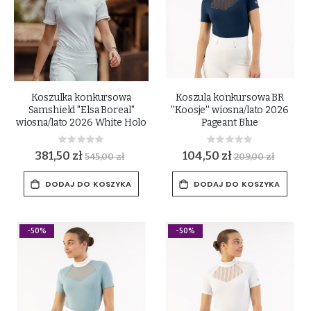
Koszulka konkursowa
Koszula konkursowa BR
Samshield "Elsa Boreal"
''Koosje'' wiosna/lato 2026
wiosna/lato 2026 White Holo
Pageant Blue
Rating:
Rating:
0%
0%
381,50 zł
104,50 zł
545,00 zł
209,00 zł
DODAJ DO KOSZYKA
DODAJ DO KOSZYKA
-50%
-50%