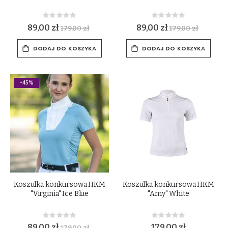
Rating:
Rating:
0%
0%
89,00 zł
89,00 zł
179,00 zł
179,00 zł
DODAJ DO KOSZYKA
DODAJ DO KOSZYKA
-45%
Koszulka konkursowa HKM
Koszulka konkursowa HKM
"Virginia" Ice Blue
"Amy" White
Rating:
Rating:
0%
0%
89,00 zł
179,00 zł
179,00 zł