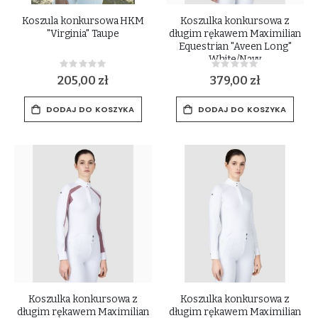
Koszula konkursowa HKM
Koszulka konkursowa z
"Virginia" Taupe
długim rękawem Maximilian
Equestrian "Aveen Long"
White/Navy
Rating:
Rating:
0%
0%
205,00 zł
379,00 zł
DODAJ DO KOSZYKA
DODAJ DO KOSZYKA
Koszulka konkursowa z
Koszulka konkursowa z
długim rękawem Maximilian
długim rękawem Maximilian