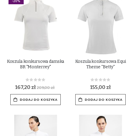
-20%
Koszula konkursowa damska
Koszula konkursowa Equi
BR "Monterrey"
Theme ''Betty''
Rating:
Rating:
0%
0%
167,20 zł
155,00 zł
209,00 zł
DODAJ DO KOSZYKA
DODAJ DO KOSZYKA