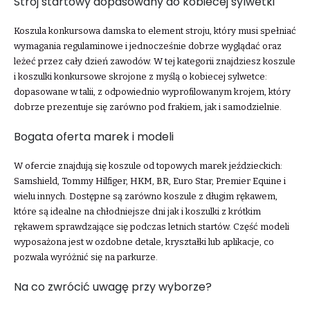
Strój startowy dopasowany do kobiecej sylwetki
Koszula konkursowa damska to element stroju, który musi spełniać
wymagania regulaminowe i jednocześnie dobrze wyglądać oraz
leżeć przez cały dzień zawodów. W tej kategorii znajdziesz koszule
i koszulki konkursowe skrojone z myślą o kobiecej sylwetce:
dopasowane w talii, z odpowiednio wyprofilowanym krojem, który
dobrze prezentuje się zarówno pod frakiem, jak i samodzielnie.
Bogata oferta marek i modeli
W ofercie znajdują się koszule od topowych marek jeździeckich:
Samshield, Tommy Hilfiger, HKM, BR, Euro Star, Premier Equine i
wielu innych. Dostępne są zarówno koszule z długim rękawem,
które są idealne na chłodniejsze dni jak i koszulki z krótkim
rękawem sprawdzające się podczas letnich startów. Część modeli
wyposażona jest w ozdobne detale, kryształki lub aplikacje, co
pozwala wyróżnić się na parkurze.
Na co zwrócić uwagę przy wyborze?