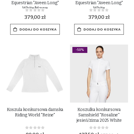
Equestrian "Aveen Long"
Equestrian "Aveen Long"
White/Mauve
White
Rating:
Rating:
0%
0%
379,00 zł
379,00 zł
DODAJ DO KOSZYKA
DODAJ DO KOSZYKA
-50%
Koszula konkursowa damska
Koszulka konkursowa
Riding World "Reine"
Samshield ''Rosaline''
jesień/zima 2025 White
Rating:
Rating:
0%
0%