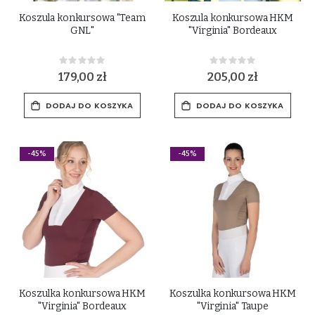
Koszula konkursowa "Team
Koszula konkursowa HKM
GNL"
"Virginia" Bordeaux
Rating:
Rating:
0%
0%
179,00 zł
205,00 zł
DODAJ DO KOSZYKA
DODAJ DO KOSZYKA
-45%
-45%
Koszulka konkursowa HKM
Koszulka konkursowa HKM
"Virginia" Bordeaux
"Virginia" Taupe