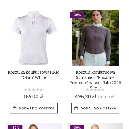
-30%
Koszulka konkursowa HKM
Koszula konkursowa
"Glam" White
Samshield "Roxanne
Premium" wiosna/lato 2026
Stone
Rating:
Rating:
0%
0%
165,00 zł
496,30 zł
709,00 zł
DODAJ DO KOSZYKA
DODAJ DO KOSZYKA
-30%
-30%