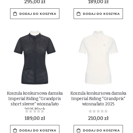
295,00 zł
189,00 zł
DODAJ DO KOSZYKA
DODAJ DO KOSZYKA
Koszula konkursowa damska
Koszula konkursowa damska
Imperial Riding "Grandprix
Imperial Riding "Grandprix"
short sleeve" wiosna/lato
wiosna/lato 2025
2025 Black
Rating:
Rating:
0%
0%
189,00 zł
210,00 zł
DODAJ DO KOSZYKA
DODAJ DO KOSZYKA