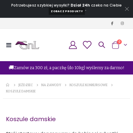
Potrzebujesz szybkiej wysyłki?
Dział 24h
czeka na Ciebie
*
ZOBACZ PRODUKTY
produkt
0
Przełącznik
Koszyk
Nav
🚚
Zamów za 300 zł, a paczkę (do 10kg) wyślemy za darmo!
JEŹDZIEC
NA ZAWODY
KOSZULE KONKURSOWE
KOSZULE DAMSKIE
Koszule damskie