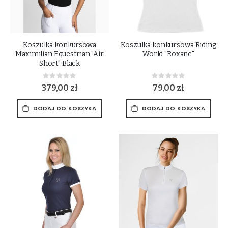
Koszulka konkursowa
Koszulka konkursowa Riding
Maximilian Equestrian "Air
World "Roxane"
Short" Black
Rating:
Rating:
0%
0%
379,00 zł
79,00 zł
DODAJ DO KOSZYKA
DODAJ DO KOSZYKA