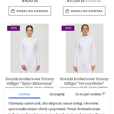
89,00 zł
437,50 zł
875,00 zł
DODAJ DO KOSZYKA
DODAJ DO KOSZYKA
-50%
-50%
Koszula konkursowa Tommy
Koszula konkursowa Tommy
Hilfiger "Taylor Rihnestone"
Hilfiger "Verona Winter"
jesień/zima 2025 Optic White
jesień/zima 2025 Optic White
Cookies
Szczegóły
Co to jest cookies ?
Rating:
Rating:
0%
0%
219,50 zł
237,50 zł
439,00 zł
475,00 zł
Używamy ciasteczek, aby ulepszać nasze usługi, oferować
spersonalizowane oferty i poprawiać Twoje doświadczenia.
DODAJ DO KOSZYKA
DODAJ DO KOSZYKA