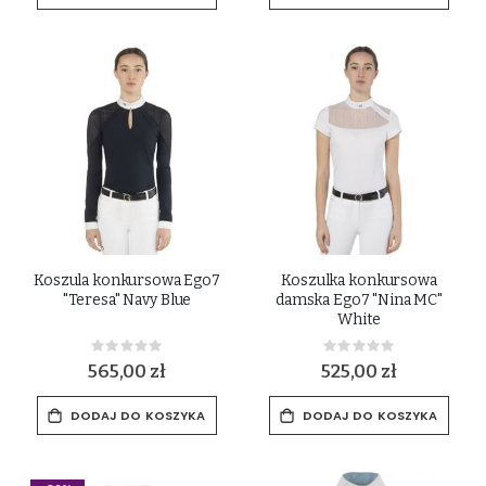
Koszula konkursowa Ego7
Koszulka konkursowa
"Teresa" Navy Blue
damska Ego7 "Nina MC"
White
Rating:
Rating:
0%
0%
565,00 zł
525,00 zł
DODAJ DO KOSZYKA
DODAJ DO KOSZYKA