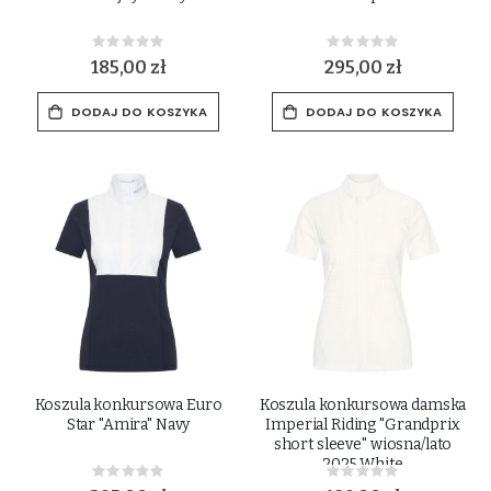
Rating:
Rating:
0%
0%
185,00 zł
295,00 zł
DODAJ DO KOSZYKA
DODAJ DO KOSZYKA
Koszula konkursowa Euro
Koszula konkursowa damska
Star "Amira" Navy
Imperial Riding "Grandprix
short sleeve" wiosna/lato
2025 White
Rating:
Rating:
0%
0%