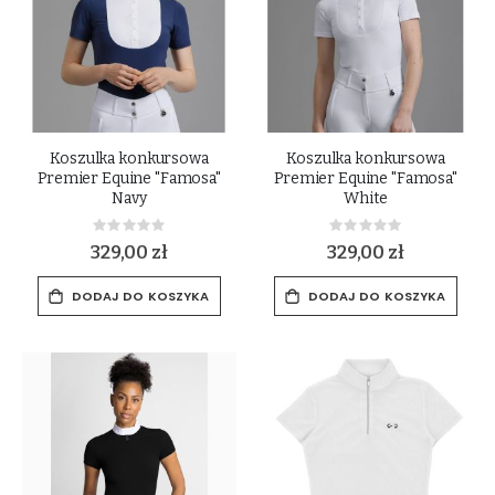
Koszulka konkursowa
Koszulka konkursowa
Premier Equine "Famosa"
Premier Equine "Famosa"
Navy
White
Rating:
Rating:
0%
0%
329,00 zł
329,00 zł
DODAJ DO KOSZYKA
DODAJ DO KOSZYKA