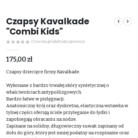
Przejdź
na
Czapsy Kavalkade
początek
galerii
"Combi Kids"
Oceń ten produkt jako pierwszy
175,00 zł
Czapsy dziecięce firmy Kavalkade.
Wykonane z bardzo trwałej skóry syntetycznej o
właściwościach antypoślizgowych.
Bardzo łatwe w pielęgnacji.
Anatomiczny krój oraz dyskretna, elastyczna wstawka w
tylnej części oferują ścisłe przyleganie do łydki i
zapobiegają obracaniu na nodze.
Zapinane na solidny, długowieczny suwak zapinany od
dołu do góry, który jest mniej podatny na rozpinanie oraz