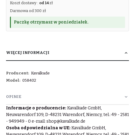
Koszt dostawy :
od 14
zł
Darmowa od 300 zł
Paczkę otrzymasz w poniedziałek.
WIĘCEJ INFORMACJI
Więcej
Kavalkade
informacji
058402
OPINIE
Informacje o producencie:
Kavalkade GmbH,
Neuwarendorf 109, D-48231 Warendorf, Niemcy, tel.: 49 - 2581
- 949949 - 0 e-mail:
shop@kavalkade.de
Osoba odpowiedzialna w UE:
Kavalkade GmbH,
Neuwarendorf 109, D-48231 Warendorf, Niemcy, tel.: 49 - 2581