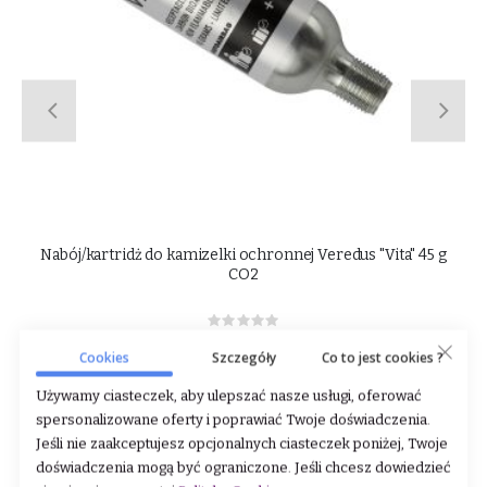
g
Osłony do mikrofonu WHIS
Rating:
0%
S
7,20 zł
9,00 zł
Cookies
Szczegóły
Co to jest cookies ?
p
e
c
DODAJ DO KOSZYKA
Używamy ciasteczek, aby ulepszać nasze usługi, oferować
i
a
spersonalizowane oferty i poprawiać Twoje doświadczenia.
l
P
Jeśli nie zaakceptujesz opcjonalnych ciasteczek poniżej, Twoje
r
i
doświadczenia mogą być ograniczone. Jeśli chcesz dowiedzieć
c
e