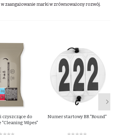
 się w zaangażowanie marki w zrównoważony rozwój.
i czyszczące do
Numer startowy BR "Round"
Numer s
e "Cleaning Wipes"