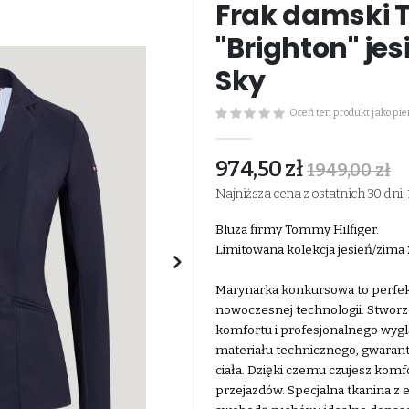
Frak damski 
"Brighton" je
Sky
Oceń ten produkt jako pi
974,50 zł
1949,00 zł
Najniższa cena z ostatnich 30 dni: 
Bluza firmy Tommy Hilfiger.
Limitowana kolekcja jesień/zima
Marynarka konkursowa to perfekc
nowoczesnej technologii. Stworz
komfortu i profesjonalnego wygl
materiału technicznego, gwarant
ciała. Dzięki czemu czujesz kom
przejazdów. Specjalna tkanina z