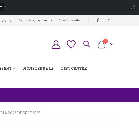
Y
*
oguj się
Skontaktuj się z nami
Utwórz konto
produkty
0
Koszyk
EZENT
MONSTER SALE
TEST CENTER
IMA 2025 DESERT SKY