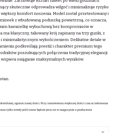
wanie. Zachowuje kształt nawet po wielu godzinach
nący skutecznie odprowadza wilgoć i minimalizuje ryzyko
ze większy komfort noszenia. Model został przetestowany i
kamizeek z wbudowaną poduszką powietrzną, co oznacza,
d nim kamizelkę wybuchową bez kompromisów w
a ma klasyczny, taliowany krój zapinany na trzy guziki, z
 i minimalistycznym wykończeniem. Delikatne detale w
ramieniu podkreślają prestiż i charakter premium tego
wodników poszukujących połączenia tradycyjnej elegancji
a wspiera osiąganie maksymalnych wyników.
stan.
określonej, ograniczonej ilości. Przy zamówieniu większej ilości czas oczekiwania
wana tylko wtedy jeśli towar będzie jeszcze w magazynie u producenta