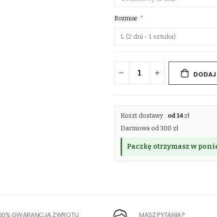
Rozmiar
DODAJ
Koszt dostawy :
od 14
zł
Darmowa od 300 zł
Paczkę otrzymasz w ponie
100% GWARANCJA ZWROTU
MASZ PYTANIA?