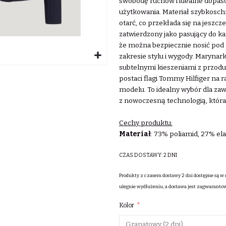
swobodę ruchów i idealne dopaso
użytkowania. Materiał szybkosch
otarć, co przekłada się na jeszc
zatwierdzony jako pasujący do 
że można bezpiecznie nosić po
zakresie stylu i wygody. Marynark
subtelnymi kieszeniami z przodu
postaci flagi Tommy Hilfiger na 
modelu. To idealny wybór dla za
z nowoczesną technologią, któr
Cechy produktu:
Materiał
: 73% poliamid, 27% ela
CZAS DOSTAWY:
2 DNI
Produkty z czasem dostawy 2 dni dostępne są w 
ulegnie wydłużeniu, a dostawa jest zagwaranto
Kolor