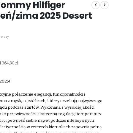
Tommy Hilfiger
sień/zima 2025 Desert
erwszy
1 364,30 zł
 2025!
yjne połączenie elegancji, funkcjonalności i
ona z myślą o jeźdźcach, którzy oczekują najwyższego
ądu podczas startów. Wykonana z wysokiej jakości
uje przewiewność i skuteczną regulację temperatury
fort i pewność siebie nawet podczas intensywnych
 elastycznością w czterech kierunkach zapewnia pełną