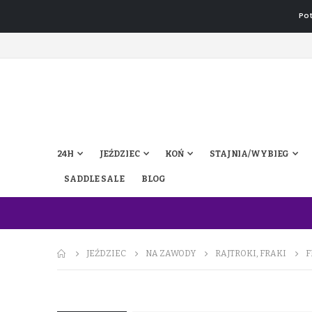
Pot
24H
JEŹDZIEC
KOŃ
STAJNIA/WYBIEG
SADDLE SALE
BLOG
JEŹDZIEC
NA ZAWODY
RAJTROKI, FRAKI
F