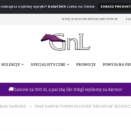
rzebujesz szybkiej wysyłki?
Dział 24h
czeka na Ciebie
ZOBACZ PRODUKT
WITAJ W NASZYM JEŹDZIECKIM ŚWIECIE
Zal
KOLEKCJE
SPECJALISTYCZNE
PROMOCJE
POMYSŁ NA PR
🚚
Zamów za 300 zł, a paczkę (do 10kg) wyślemy za darmo!
RAKI DAMSKIE
FRAK DAMSKI TOMMY HILFIGER "BRIGHTON" JESIEŃ/Z