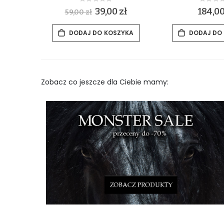
Rating:
Rat
0%
0%
S
39,00 zł
184,00
59,00 zł
p
e
c
ZYKA
DODAJ DO KOSZYKA
DODAJ DO
i
a
l
P
r
i
c
e
Zobacz co jeszcze dla Ciebie mamy: