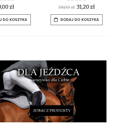
Rating:
Rating:
%
0%
0,00 zł
S
31,20 zł
39,00 zł
3
p
e
c
J DO KOSZYKA
DODAJ DO KOSZYKA
i
a
l
P
r
i
c
e