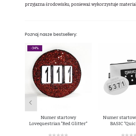
przyjazna środowisku, ponieważ wykorzystuje materiał
Poznaj nasze bestsellery:
-34%
 "Prim"
Numer startowy
Numer startow
Lovequestrian "Red Glitter"
BASIC "Quic