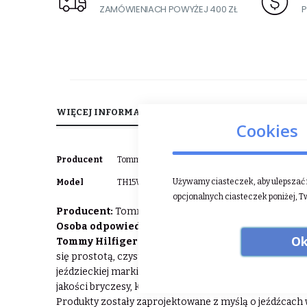
ZAMÓWIENIACH POWYŻEJ 400 ZŁ
P
WIĘCEJ INFORMACJI
OPINIE
Cookies
Więcej
Producent
Tommy Hilfiger
informacji
Używamy ciasteczek, aby ulepszać n
Model
TH15WSJA955-004
opcjonalnych ciasteczek poniżej, T
Producent:
Tommy Hilfiger B.V. Customer Service, D
Osoba odpowiedzialna w UE:
Tommy Hilfiger B.V. C
Ok
Tommy Hilfiger
to jedna z najbardziej znanych mare
się prostotą, czystymi liniami oraz charakterystyczny
jeździeckiej marki, która doskonale łączy klasyczny a
jakości bryczesy, kurtki, koszule konkursowe, a także c
Produkty zostały zaprojektowane z myślą o jeźdźcach 