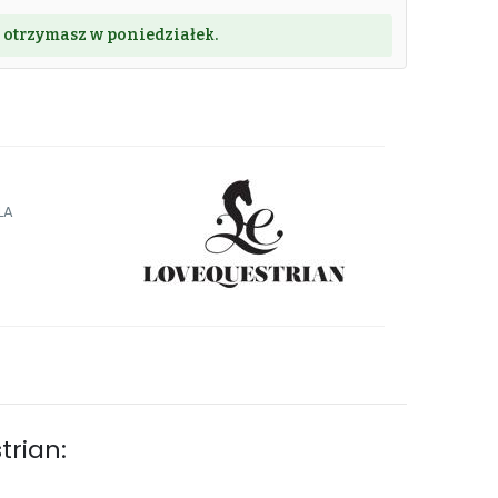
ę otrzymasz w poniedziałek.
LA
rian: