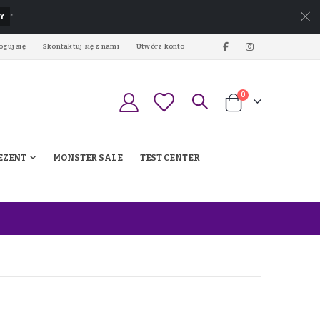
Y
*
oguj się
Skontaktuj się z nami
Utwórz konto
produkty
0
Koszyk
EZENT
MONSTER SALE
TEST CENTER