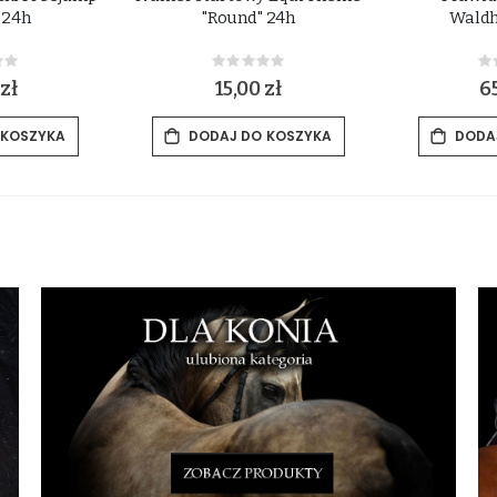
 24h
"Round" 24h
Waldh
ing:
Rating:
0%
0
zł
15,00 zł
65
 KOSZYKA
DODAJ DO KOSZYKA
DODA