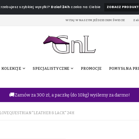
rzebujesz szybkiej wysyłki?
Dział 24h
czeka na Ciebie
ZOBACZ PRODUKT
WITAJ W NASZYM JEŹDZIECKIM ŚWIECIE
Zal
KOLEKCJE
SPECJALISTYCZNE
PROMOCJE
POMYSŁ NA PR
🚚
Zamów za 300 zł, a paczkę (do 10kg) wyślemy za darmo!
LOVEQUESTRIAN "LEATHER & LACK" 24H