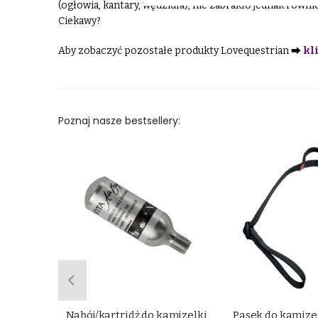
(ogłowia, kantary, wędzidła), nie zabrakło jednak równi
Ciekawy?
Aby zobaczyć pozostałe produkty Lovequestrian ⮕
kli
Poznaj nasze bestsellery:
 błota,
Nabój/kartridż do kamizelki
Pasek do kamize