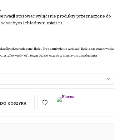
.
onserwacji stosować wyłącznie produkty przeznaczone do
 w suchym i chłodnym miejscu.
określonej, ograniczonej ilości. Przy zamówieniu większej ilości czas oczekiwania
wana tylko wtedy jeśli towar będzie jeszcze w magazynie u producenta
 DO KOSZYKA