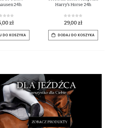
ausen 24h
Harry's Horse 24h
skóry Co
Rating:
Rating:
%
0%
,00 zł
29,00 zł
J DO KOSZYKA
DODAJ DO KOSZYKA