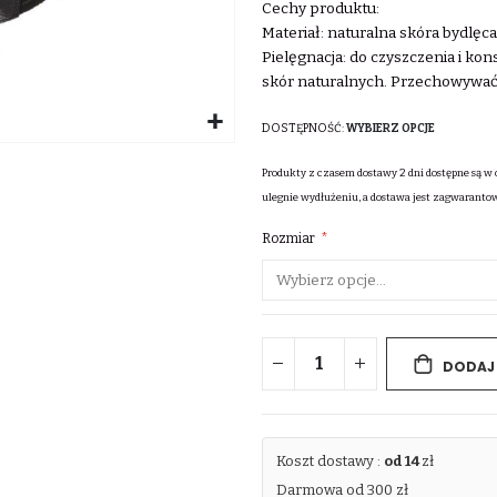
Cechy produktu:
Materiał: naturalna skóra bydlęca
Pielęgnacja: do czyszczenia i k
skór naturalnych. Przechowywać
DOSTĘPNOŚĆ:
WYBIERZ OPCJE
Produkty z czasem dostawy 2 dni dostępne są w 
ulegnie wydłużeniu, a dostawa jest zagwaranto
Rozmiar
DODAJ
Koszt dostawy :
od 14
zł
Darmowa od 300 zł