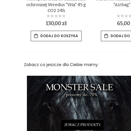
OVE 24h
ochronnej Veredus "Vita" 45 g
"Airbag"
CO2 24h
Rating:
Rat
0%
0%
130,00 zł
65,00 
ZYKA
DODAJ DO KOSZYKA
DODAJ DO
Zobacz co jeszcze dla Ciebie mamy: