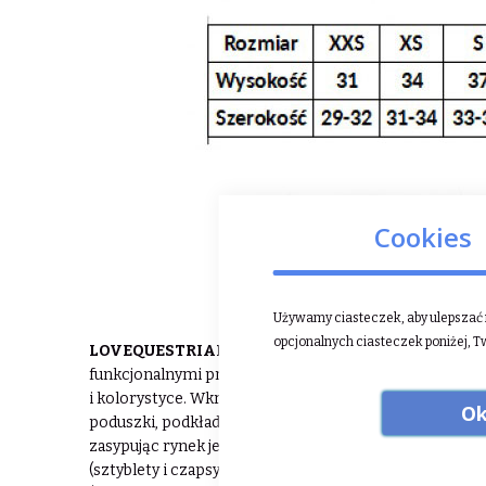
Cookies
Używamy ciasteczek, aby ulepszać n
opcjonalnych ciasteczek poniżej, T
LOVEQUESTRIAN
– Polski producent sprzętu jeździ
funkcjonalnymi produktami. Swoją przygodę zaczęła o
i kolorystyce. Wkrótce potem do oferty dołączyły prz
Ok
poduszki, podkładki pod mysz). Łódzka firma ciągle się 
zasypując rynek jeździecki coraz to lepszymi produkta
(sztyblety i czapsy) a w niedługim czasie dołączyły do 