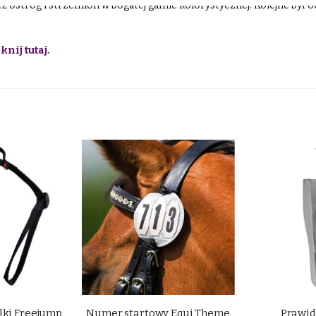
eż ostróg i strzemion w bogatej gamie kolorystycznej. Kolejne był o
knij tutaj.
lki Freejump
Numer startowy Equi Theme
Prawid