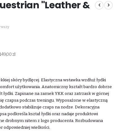
estrian "Leather &
erwszy
149,00 zł
kkiej skóry bydlęcej. Elastyczna wstawka wzdłuż łydki
komfort użytkowania. Anatomiczny kształt bardzo dobrze
ałt łydki. Zapinane na zamek YKK oraz zatrzask w górnej
 się czapsa podczas treningu. Wyposażone w elastyczną
dodatkowo stabilizuje czaps na nodze. Dekoracyjna
sa podkreśla kształ łydki oraz nadaje produktowi
ione drobnym nitem z logo producenta. Rozbudowana
r odpowiedniej wielkości.