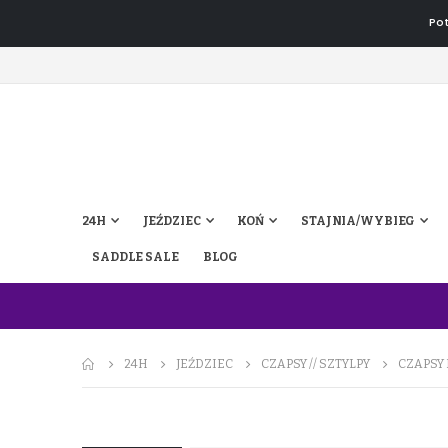
Pot
24H
JEŹDZIEC
KOŃ
STAJNIA/WYBIEG
SADDLE SALE
BLOG
24H
JEŹDZIEC
CZAPSY // SZTYLPY
CZAPSY 