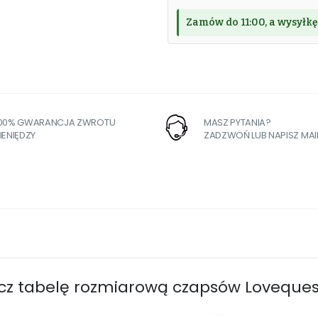
Zamów do 11:00, a wysyłk
100% GWARANCJA ZWROTU
MASZ PYTANIA?
IENIĘDZY
ZADZWOŃ LUB NAPISZ MAI
cz tabelę rozmiarową czapsów Lovequest