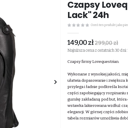
Czapsy Lovequ
Lack" 24h
Oceń ten produkt jako pi
149,00 zł
299,00 zł
Najniższa cena z ostatnich 30 dni: 
Czapsy firmy Lovequestrian.
Wykonane z wysokiej jakości, mię
ułatwia dopasowanie i zwiększa 
przylega i ładnie podkreśla kszt
części zapobiegający rozpinaniu
gumkę zakładaną pod but, która 
wstawka lakierowana wzdłuż czap
elegancji. W górnej części zdob
tabela rozmiarów umożliwia dobó