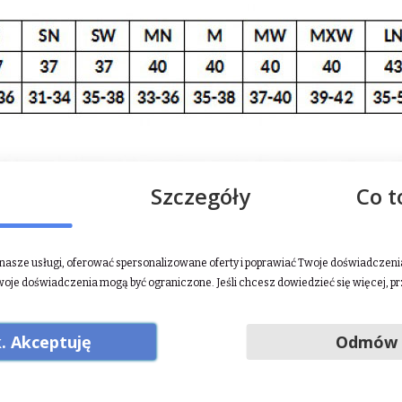
Szczegóły
Co t
asze usługi, oferować spersonalizowane oferty i poprawiać Twoje doświadczenia.
woje doświadczenia mogą być ograniczone. Jeśli chcesz dowiedzieć się więcej, p
eckiego. Marka powstała w 2016 roku i może pochwalić się wieloma 
d produkcji czapraków, podkładek pod bandaże oraz owijek, o nie
epiękne koszulki konkursowe, drobne upominki (notesy w jeździeck
. Akceptuję
Odmów
rozwija i poszerza swój asortyment. A co najważniejsze nadal robi t
mi. W 2018 roku w ich ofercie znalazły się rewelacyjne produkty sk
nich cienkie, techniczne rękawiczki do jazdy konnej. Rok 2019 obfit