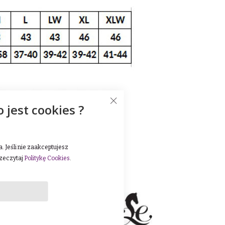
o jest cookies ?
 Jeśli nie zaakceptujesz
rzeczytaj
Politykę Cookies
.
oryginalnymi i
powtarzalnym wzornictwie
im wzornictwie, kubki,
o, nie zwalniając tempa i
órzane dla jeźdźców
ował w nowinki dla konia