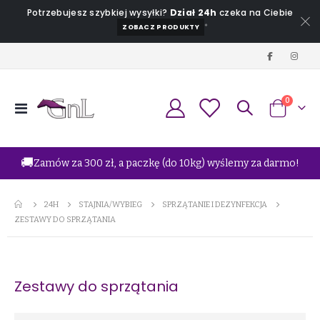
Potrzebujesz szybkiej wysyłki?
Dział 24h
czeka na Ciebie
*
ZOBACZ PRODUKTY
produkt
0
Przełącznik
Koszyk
Nav
🚚
Zamów za 300 zł, a paczkę (do 10kg) wyślemy za darmo!
24H
STAJNIA/WYBIEG
SPRZĄTANIE I DEZYNFEKCJA
ZESTAWY DO SPRZĄTANIA
Zestawy do sprzątania