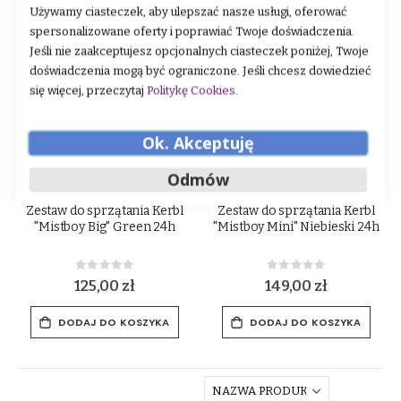
Używamy ciasteczek, aby ulepszać nasze usługi, oferować
spersonalizowane oferty i poprawiać Twoje doświadczenia.
Jeśli nie zaakceptujesz opcjonalnych ciasteczek poniżej, Twoje
doświadczenia mogą być ograniczone. Jeśli chcesz dowiedzieć
się więcej, przeczytaj
Politykę Cookies
.
Ok. Akceptuję
Odmów
Zestaw do sprzątania Kerbl
Zestaw do sprzątania Kerbl
"Mistboy Big" Green 24h
"Mistboy Mini" Niebieski 24h
Rating:
Rating:
0%
0%
125,00 zł
149,00 zł
DODAJ DO KOSZYKA
DODAJ DO KOSZYKA