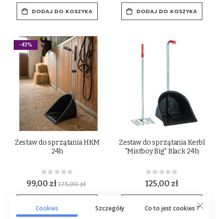
DODAJ DO KOSZYKA
DODAJ DO KOSZYKA
-43%
Zestaw do sprzątania HKM
Zestaw do sprzątania Kerbl
24h
"Mistboy Big" Black 24h
Rating:
Rating:
0%
0%
99,00 zł
125,00 zł
175,00 zł
DODAJ DO KOSZYKA
DODAJ DO KOSZYKA
Cookies
Szczegóły
Co to jest cookies ?