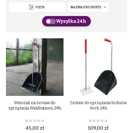
FILTR
Wysyłka 24h
Wieszak na zestaw do
Zestaw do sprzątania boksów
sprzątania Waldhausen 24h
York 24h
Rating:
Rating:
0%
0%
45,00 zł
109,00 zł