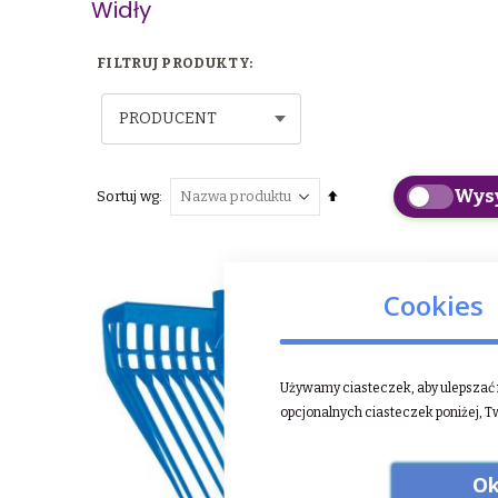
Widły
PRODUCENT
Wys
Ustaw
Sortuj wg
kierunek
malejący
Cookies
Używamy ciasteczek, aby ulepszać n
opcjonalnych ciasteczek poniżej, T
Ok