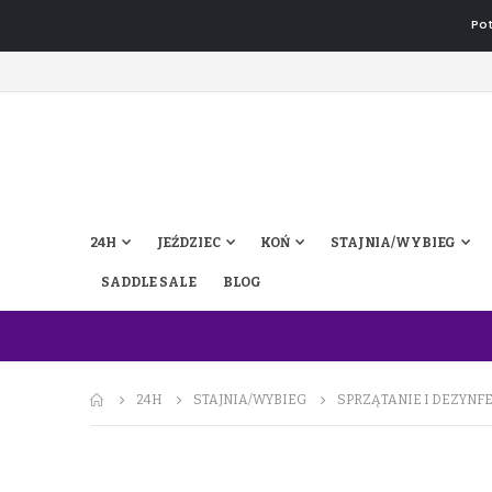
Pot
24H
JEŹDZIEC
KOŃ
STAJNIA/WYBIEG
SADDLE SALE
BLOG
24H
STAJNIA/WYBIEG
SPRZĄTANIE I DEZYNF