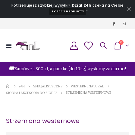
Potrzebujesz szybkiej wysyłki?
Dział 24h
czeka na Ciebie
*
ZOBACZ PRODUKTY
produkt
0
Przełącznik
Koszyk
Nav
🚚
Zamów za 300 zł, a paczkę (do 10kg) wyślemy za darmo!
24H
SPECJALISTYCZNE
WESTERN&NATURAL
STRZEMIONA WESTERNOWE
SIODŁA I AKCESORIA DO SIODEŁ
Strzemiona westernowe