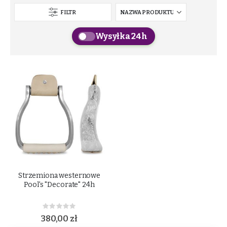
FILTR
Wysyłka 24h
Strzemiona westernowe
Pool's "Decorate" 24h
Rating:
0%
380,00 zł