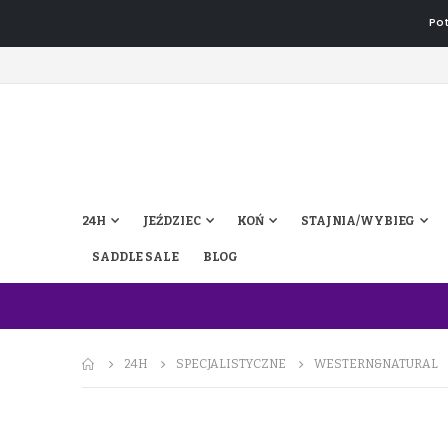
Pot
24H
JEŹDZIEC
KOŃ
STAJNIA/WYBIEG
SADDLE SALE
BLOG
24H
SPECJALISTYCZNE
WESTERN&NATURAL