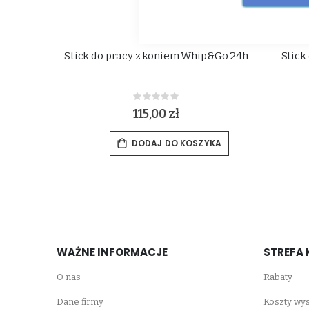
Stick do pracy z koniem Whip&Go 24h
Stick
Rating:
0%
115,00 zł
DODAJ DO KOSZYKA
WAŻNE INFORMACJE
STREFA 
O nas
Rabaty
Dane firmy
Koszty wys