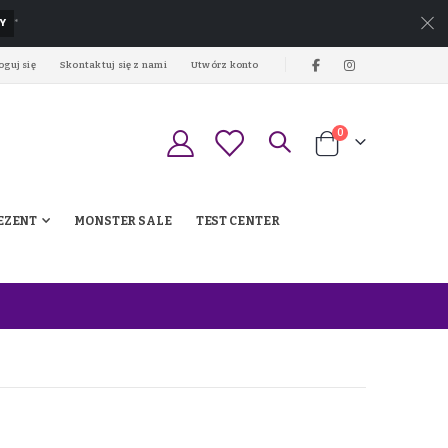
Y
*
oguj się
Skontaktuj się z nami
Utwórz konto
produkty
0
Koszyk
EZENT
MONSTER SALE
TEST CENTER