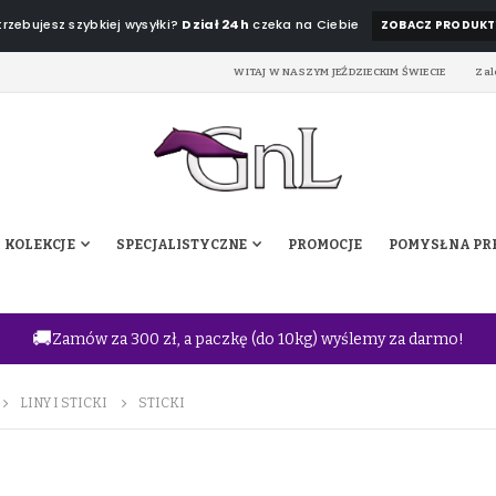
rzebujesz szybkiej wysyłki?
Dział 24h
czeka na Ciebie
ZOBACZ PRODUKT
WITAJ W NASZYM JEŹDZIECKIM ŚWIECIE
Zal
KOLEKCJE
SPECJALISTYCZNE
PROMOCJE
POMYSŁ NA PR
🚚
Zamów za 300 zł, a paczkę (do 10kg) wyślemy za darmo!
LINY I STICKI
STICKI