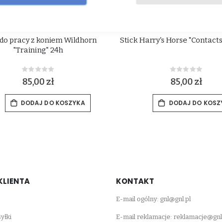
 do pracy z koniem Wildhorn
Stick Harry's Horse "Contacts
"Training" 24h
Rating:
Rating:
0%
0%
85,00 zł
85,00 zł
DODAJ DO KOSZYKA
DODAJ DO KOSZ
KLIENTA
KONTAKT
E-mail ogólny:
gnl@gnl.pl
yłki
E-mail reklamacje:
reklamacje@gnl