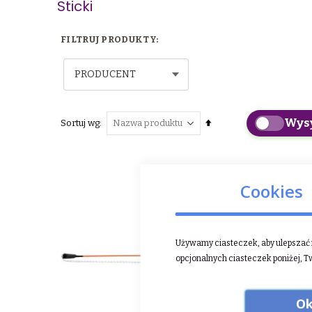
Sticki
PRODUCENT
Wys
Ustaw
Sortuj wg
kierunek
malejący
Cookies
Używamy ciasteczek, aby ulepszać n
opcjonalnych ciasteczek poniżej, T
Ok