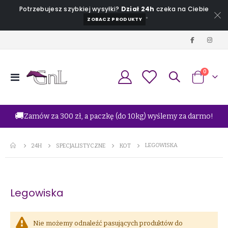
Potrzebujesz szybkiej wysyłki?
Dział 24h
czeka na Ciebie
*
ZOBACZ PRODUKTY
produkt
0
Przełącznik
Koszyk
Nav
🚚
Zamów za 300 zł, a paczkę (do 10kg) wyślemy za darmo!
LEGOWISKA
24H
SPECJALISTYCZNE
KOT
Legowiska
Nie możemy odnaleźć pasujących produktów do