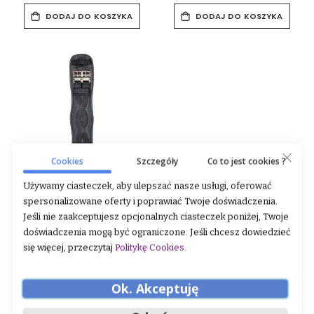
DODAJ DO KOSZYKA
DODAJ DO KOSZYKA
Cookies
Szczegóły
Co to jest cookies ?
Używamy ciasteczek, aby ulepszać nasze usługi, oferować
spersonalizowane oferty i poprawiać Twoje doświadczenia.
Popręg żelowy z
automatycznym zapięciem
Jeśli nie zaakceptujesz opcjonalnych ciasteczek poniżej, Twoje
Waldhausen 24h
doświadczenia mogą być ograniczone. Jeśli chcesz dowiedzieć
się więcej, przeczytaj
Politykę Cookies
.
Rating:
0%
216,00 zł
Ok. Akceptuję
DODAJ DO KOSZYKA