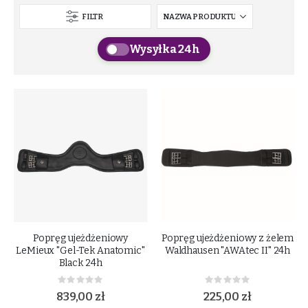
FILTR
Wysyłka 24h
Popręg ujeżdżeniowy
Popręg ujeżdżeniowy z żelem
LeMieux "Gel-Tek Anatomic"
Waldhausen "AWAtec II" 24h
Black 24h
Rating:
Rating:
0%
0%
839,00 zł
225,00 zł