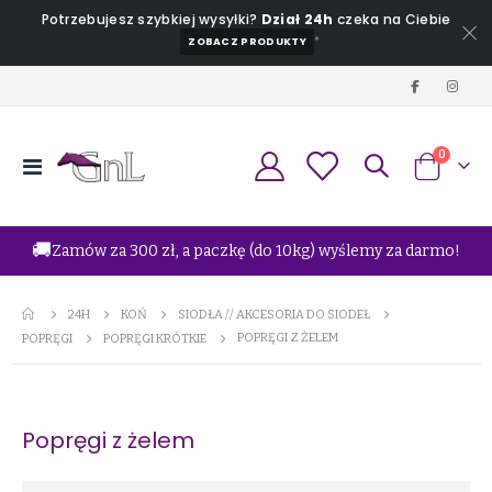
Potrzebujesz szybkiej wysyłki?
Dział 24h
czeka na Ciebie
*
ZOBACZ PRODUKTY
produkt
0
Przełącznik
Koszyk
Nav
🚚
Zamów za 300 zł, a paczkę (do 10kg) wyślemy za darmo!
24H
KOŃ
SIODŁA // AKCESORIA DO SIODEŁ
POPRĘGI Z ŻELEM
POPRĘGI
POPRĘGI KRÓTKIE
Popręgi z żelem