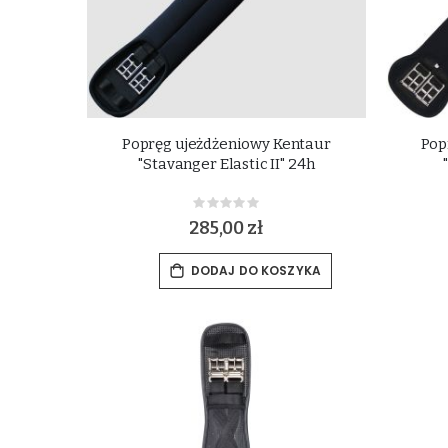
Popręg ujeżdżeniowy Kentaur
Pop
"Stavanger Elastic II" 24h
Rating:
0%
285,00 zł
DODAJ DO KOSZYKA