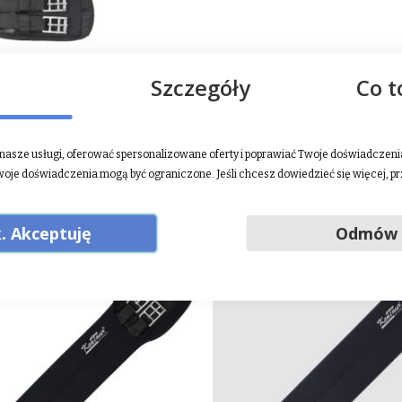
Szczegóły
Co t
ęg ujeżdżeniowy Kavalkade
Popręg ujeżdżeniowy Kav
emory Foam Elastic" 24h
"Memory Foam" 24h
asze usługi, oferować spersonalizowane oferty i poprawiać Twoje doświadczenia.
Rating:
Rating:
0%
0%
285,00 zł
259,00 zł
woje doświadczenia mogą być ograniczone. Jeśli chcesz dowiedzieć się więcej, p
DODAJ DO KOSZYKA
DODAJ DO KOSZ
. Akceptuję
Odmów
NEW