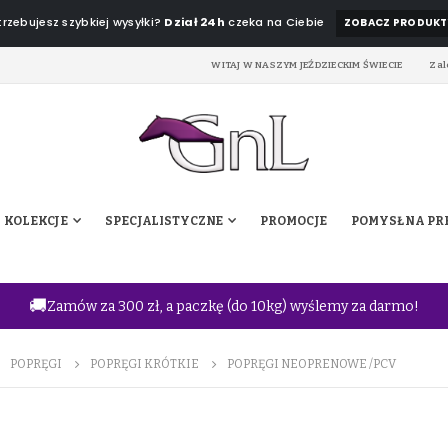
rzebujesz szybkiej wysyłki?
Dział 24h
czeka na Ciebie
ZOBACZ PRODUKT
WITAJ W NASZYM JEŹDZIECKIM ŚWIECIE
Zal
KOLEKCJE
SPECJALISTYCZNE
PROMOCJE
POMYSŁ NA PR
🚚
Zamów za 300 zł, a paczkę (do 10kg) wyślemy za darmo!
POPRĘGI
POPRĘGI KRÓTKIE
POPRĘGI NEOPRENOWE /PCV