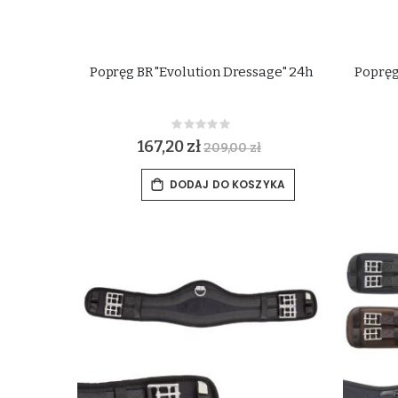
Popręg BR "Evolution Dressage" 24h
Poprę
Rating:
0%
167,20 zł
209,00 zł
DODAJ DO KOSZYKA