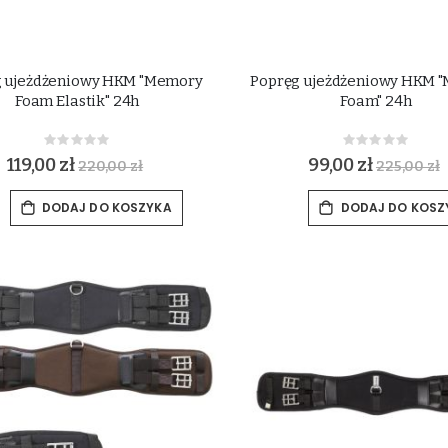
g ujeżdżeniowy HKM "Memory
Popręg ujeżdżeniowy HKM 
Foam Elastik" 24h
Foam" 24h
Rating:
Rating:
0%
0%
119,00 zł
99,00 zł
220,00 zł
225,00 zł
DODAJ DO KOSZYKA
DODAJ DO KOSZ