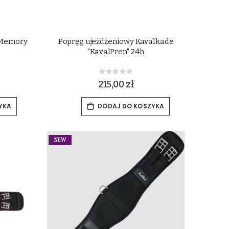
"Memory
Popręg ujeżdżeniowy Kavalkade
"KavalPren" 24h
Rating:
0%
215,00 zł
YKA
DODAJ DO KOSZYKA
NEW