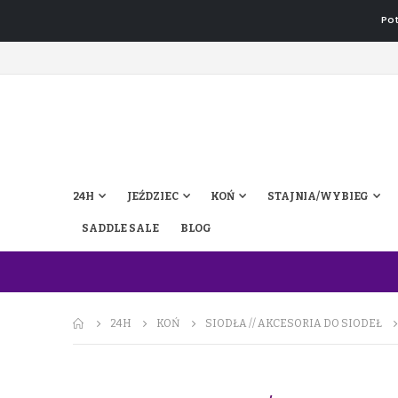
Pot
24H
JEŹDZIEC
KOŃ
STAJNIA/WYBIEG
SADDLE SALE
BLOG
24H
KOŃ
SIODŁA // AKCESORIA DO SIODEŁ