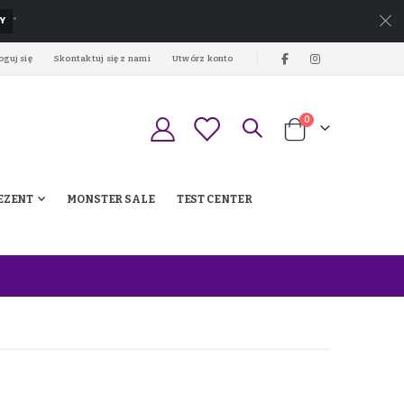
Y
*
oguj się
Skontaktuj się z nami
Utwórz konto
produkty
0
Koszyk
EZENT
MONSTER SALE
TEST CENTER