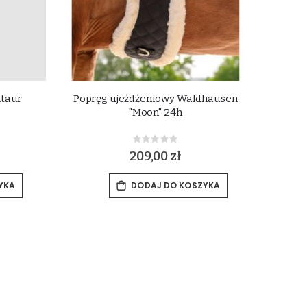
ntaur
Popręg ujeżdżeniowy Waldhausen
"Moon" 24h
Rating:
0%
209,00 zł
YKA
DODAJ DO KOSZYKA