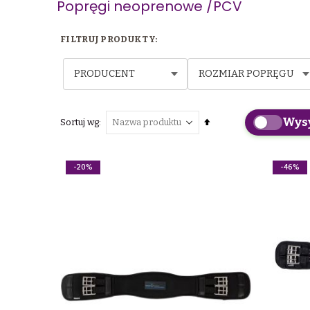
Popręgi neoprenowe /PCV
PRODUCENT
ROZMIAR POPRĘGU
Wys
Ustaw
Sortuj wg
kierunek
malejący
-20%
-46%