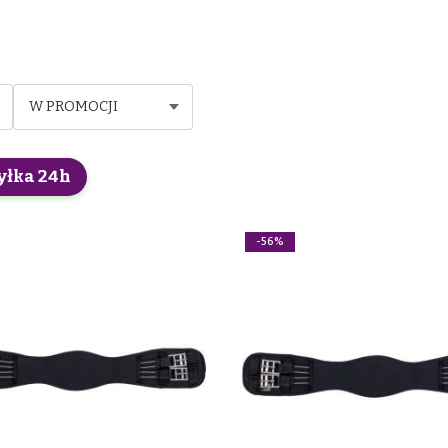
W PROMOCJI
yłka 24h
-56%