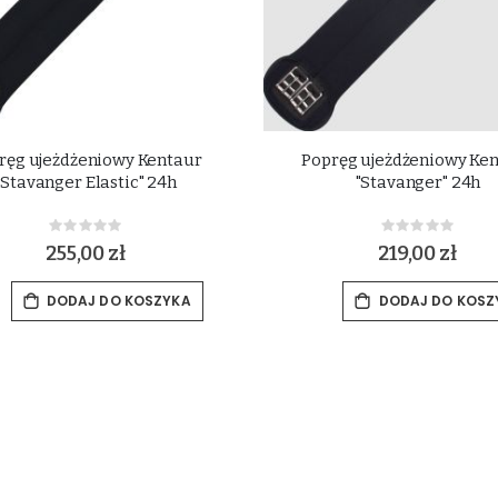
ręg ujeżdżeniowy Kentaur
Popręg ujeżdżeniowy Ke
"Stavanger Elastic" 24h
"Stavanger" 24h
Rating:
Rating:
0%
0%
255,00 zł
219,00 zł
DODAJ DO KOSZYKA
DODAJ DO KOSZ