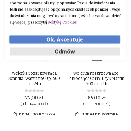
spersonalizowane oferty i poprawiać Twoje doświadczenia.
Jeśli nie zaakceptujesz opcjonalnych ciasteczek poniżej, Twoje
doświadczenia mogą być ograniczone. Jeśli chcesz dowiedzieć
się więcej, przeczytaj
Politykę Cookies
.
Ok. Akceptuję
Odmów
Wcierka rozgrzewająca
Wcierka rozgrzewająco-
Scandia "Warm me Up" 500
chłodząca Carr&Day&Martin
ml 24h
500 ml 24h
Rating:
Rating:
0%
0%
72,00 zł
85,00 zł
( 1 l - 144.00 zł )
( 1 l - 170.00 zł )
DODAJ DO KOSZYKA
DODAJ DO KOSZYKA