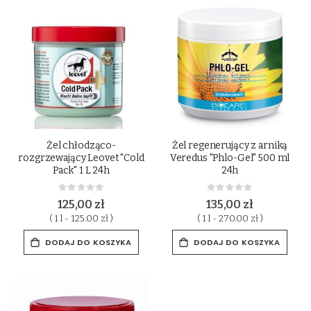
Żel chłodząco-
Żel regenerujący z arniką
rozgrzewający Leovet "Cold
Veredus "Phlo-Gel" 500 ml
Pack" 1 L 24h
24h
Rating:
Rating:
0%
0%
125,00 zł
135,00 zł
( 1 l - 125.00 zł )
( 1 l - 270.00 zł )
DODAJ DO KOSZYKA
DODAJ DO KOSZYKA