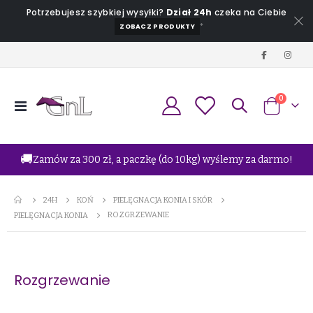
Potrzebujesz szybkiej wysyłki?
Dział 24h
czeka na Ciebie
*
ZOBACZ PRODUKTY
produkt
0
Przełącznik
Koszyk
Nav
🚚
Zamów za 300 zł, a paczkę (do 10kg) wyślemy za darmo!
24H
KOŃ
PIELĘGNACJA KONIA I SKÓR
ROZGRZEWANIE
PIELĘGNACJA KONIA
Rozgrzewanie