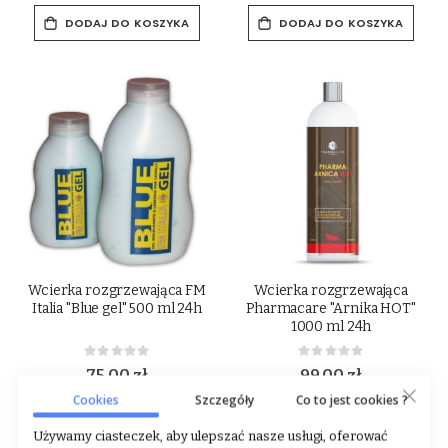
DODAJ DO KOSZYKA
DODAJ DO KOSZYKA
Wcierka rozgrzewająca FM
Wcierka rozgrzewająca
Italia "Blue gel" 500 ml 24h
Pharmacare "Arnika HOT"
1000 ml 24h
Rating:
Rating:
0%
0%
75,00 zł
99,00 zł
( 1 l - 150.00 zł )
( 1 l - 99.00 zł )
Cookies
Szczegóły
Co to jest cookies ?
DODAJ DO KOSZYKA
DODAJ DO KOSZYKA
Używamy ciasteczek, aby ulepszać nasze usługi, oferować