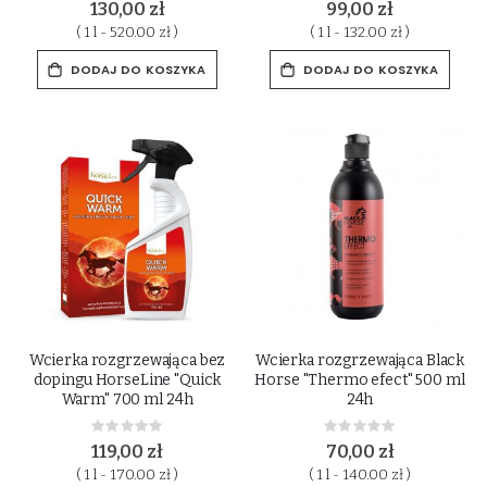
130,00 zł
99,00 zł
( 1 l - 520.00 zł )
( 1 l - 132.00 zł )
DODAJ DO KOSZYKA
DODAJ DO KOSZYKA
Wcierka rozgrzewająca bez
Wcierka rozgrzewająca Black
dopingu HorseLine "Quick
Horse "Thermo efect" 500 ml
Warm" 700 ml 24h
24h
Rating:
Rating:
0%
0%
119,00 zł
70,00 zł
( 1 l - 170.00 zł )
( 1 l - 140.00 zł )