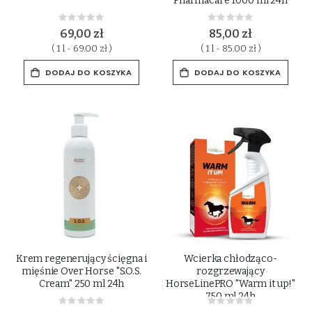
Pharmacare 1000 ml 24h
Rating:
Rating:
0%
0%
69,00 zł
85,00 zł
( 1 l - 69.00 zł )
( 1 l - 85.00 zł )
DODAJ DO KOSZYKA
DODAJ DO KOSZYKA
Krem regenerujący ścięgna i
Wcierka chłodząco-
mięśnie Over Horse "S.O.S.
rozgrzewający
Cream" 250 ml 24h
HorseLinePRO "Warm it up!"
750 ml 24h
Rating:
Rating:
0%
0%