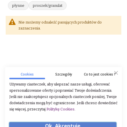
płynne
proszek/granulat
Nie możemy odnaleźć pasujących produktów do
zaznaczenia.
WAŻNE INFORMACJE
Cookies
Szczegóły
Co to jest cookies ?
O nas
Używamy ciasteczek, aby ulepszać nasze usługi, oferować
Dane firmy
spersonalizowane oferty i poprawiać Twoje doświadczenia.
Jeśli nie zaakceptujesz opcjonalnych ciasteczek poniżej, Twoje
Regulamin
doświadczenia mogą być ograniczone. Jeśli chcesz dowiedzieć
się więcej, przeczytaj
Politykę Cookies
.
Zwroty i reklamacje
Polityka prywatności
Ok. Akceptuję