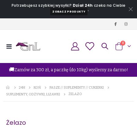
Potrzebujesz szybkiej wysyłki?
Dział 24h
czeka na Ciebie
*
ZOBACZ PRODUKTY
produkt
0
Przełącznik
Koszyk
Nav
🚚
Zamów za 300 zł, a paczkę (do 10kg) wyślemy za darmo!
24H
KOŃ
PASZE // SUPLEMENTY // CUKIERKI
ŻELAZO
SUPLEMENTY, ODŻYWKI, LIZAWKI
Żelazo