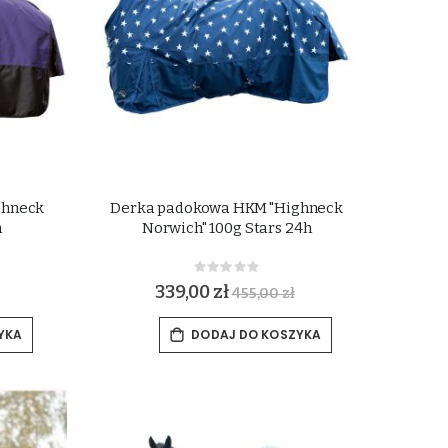
ghneck
Derka padokowa HKM "Highneck
h
Norwich" 100g Stars 24h
Rating:
0%
339,00 zł
455,00 zł
YKA
DODAJ DO KOSZYKA