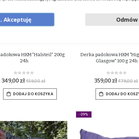
. Akceptuję
Odmów
adokowa HKM "Halsteil" 200g
Derka padokowa HKM "Hi
24h
Glasgow" 100 g 24h
Rating:
Rating:
0%
0%
349,00 zł
359,00 zł
459,00 zł
479,00 zł
DODAJ DO KOSZYKA
DODAJ DO KOSZ
-29%