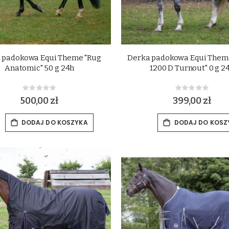
 padokowa Equi Theme "Rug
Derka padokowa Equi Theme
Anatomic" 50 g 24h
1200 D Turnout" 0 g 2
Rating:
Rating:
0%
0%
500,00 zł
399,00 zł
DODAJ DO KOSZYKA
DODAJ DO KOSZ