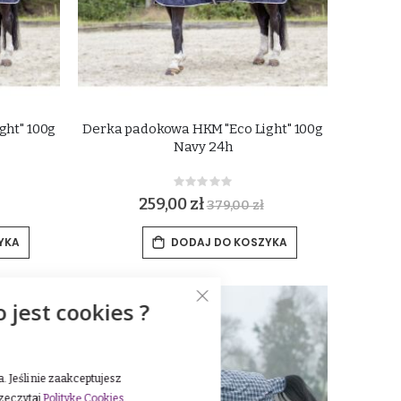
ght" 100g
Derka padokowa HKM "Eco Light" 100g
Navy 24h
Rating:
0%
259,00 zł
379,00 zł
YKA
DODAJ DO KOSZYKA
-26%
o jest cookies ?
 Jeśli nie zaakceptujesz
rzeczytaj
Politykę Cookies
.