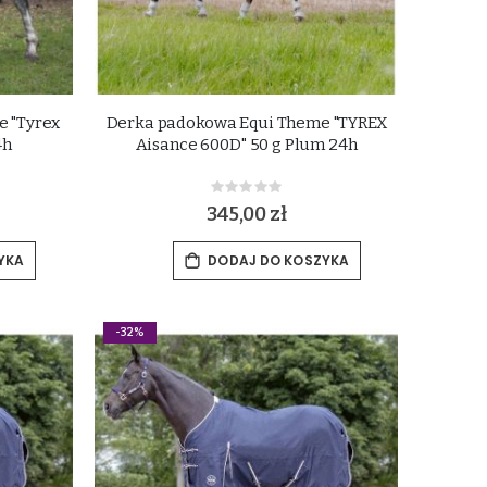
 "Tyrex
Derka padokowa Equi Theme "TYREX
4h
Aisance 600D" 50 g Plum 24h
Rating:
0%
345,00 zł
YKA
DODAJ DO KOSZYKA
-32%