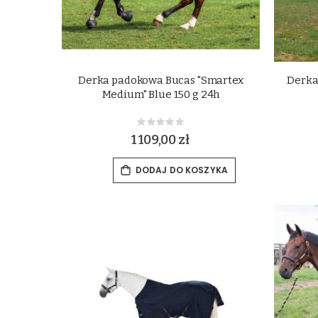
Derka padokowa Bucas "Smartex
Derka
Medium" Blue 150 g 24h
Rating:
0%
1 109,00 zł
DODAJ DO KOSZYKA