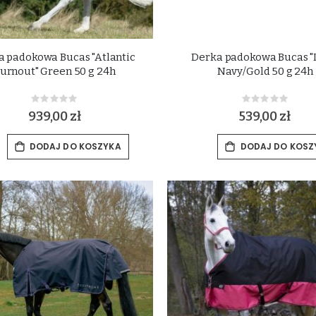
a padokowa Bucas "Atlantic
Derka padokowa Bucas "I
urnout" Green 50 g 24h
Navy/Gold 50 g 24h
Rating:
Rating:
0%
0%
939,00 zł
539,00 zł
DODAJ DO KOSZYKA
DODAJ DO KOSZ