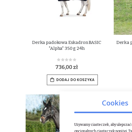
Derka padokowa Eskadron BASIC
Derka 
"Alpha" 350 g 24h
Rating:
0%
736,00 zł
DODAJ DO KOSZYKA
Cookies
Używamy ciasteczek, aby ulepszać n
opcjonalnych ciasteczek poniżej, T