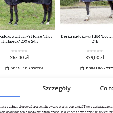
padokowa Harry's Horse "Thor
Derka padokowa HKM "Eco Li
Highneck" 200 g 24h
24h
Rating:
Rating:
0%
0%
365,00 zł
379,00 zł
DODAJ DO KOSZYKA
DODAJ DO KOSZ
-25%
Szczegóły
Co t
asze usługi, oferować spersonalizowane oferty i poprawiać Twoje doświadczenia.
woje doświadczenia mogą być ograniczone. Jeśli chcesz dowiedzieć się więcej, p