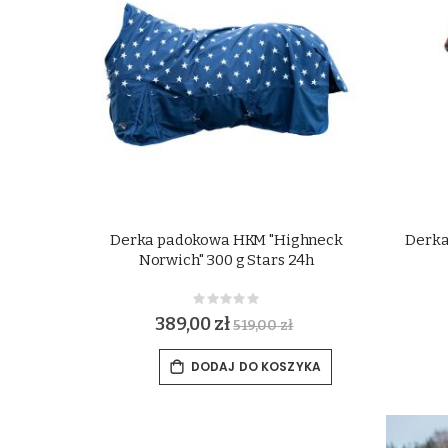
Derka padokowa HKM "Highneck
Derka
Norwich" 300 g Stars 24h
Rating:
0%
389,00 zł
519,00 zł
DODAJ DO KOSZYKA