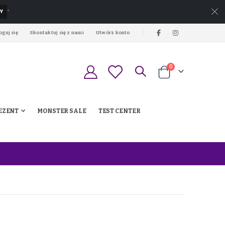
Y
*
oguj się
Skontaktuj się z nami
Utwórz konto
produkty
0
Koszyk
EZENT
MONSTER SALE
TEST CENTER