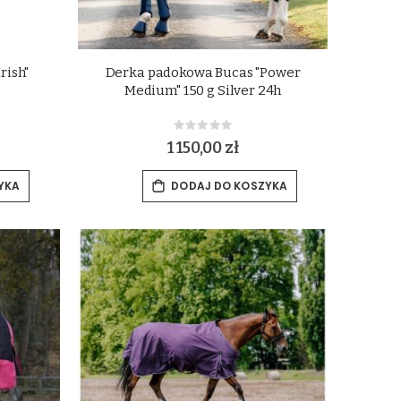
rish"
Derka padokowa Bucas "Power
Medium" 150 g Silver 24h
Rating:
0%
1 150,00 zł
YKA
DODAJ DO KOSZYKA