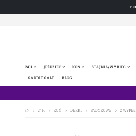
Pot
24H
JEŹDZIEC
KOŃ
STAJNIA/WYBIEG
SADDLE SALE
BLOG
24H
KOŃ
DERKI
PADOKOWE
Z WYPEŁ