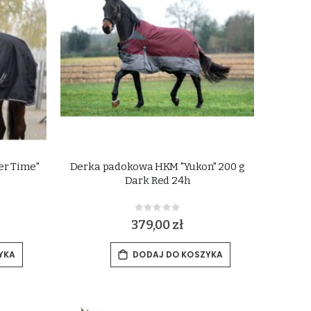
er Time"
Derka padokowa HKM "Yukon" 200 g
Dark Red 24h
Rating:
0%
379,00 zł
YKA
DODAJ DO KOSZYKA