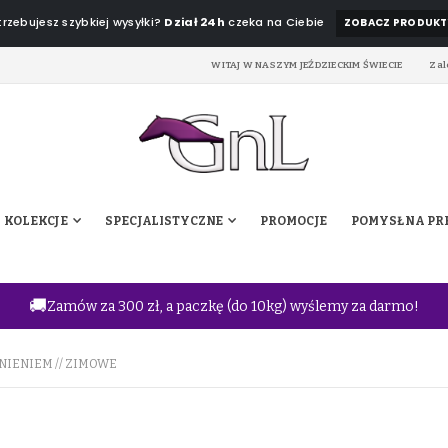
rzebujesz szybkiej wysyłki?
Dział 24h
czeka na Ciebie
ZOBACZ PRODUKT
WITAJ W NASZYM JEŹDZIECKIM ŚWIECIE
Zal
KOLEKCJE
SPECJALISTYCZNE
PROMOCJE
POMYSŁ NA PR
🚚
Zamów za 300 zł, a paczkę (do 10kg) wyślemy za darmo!
NIENIEM // ZIMOWE