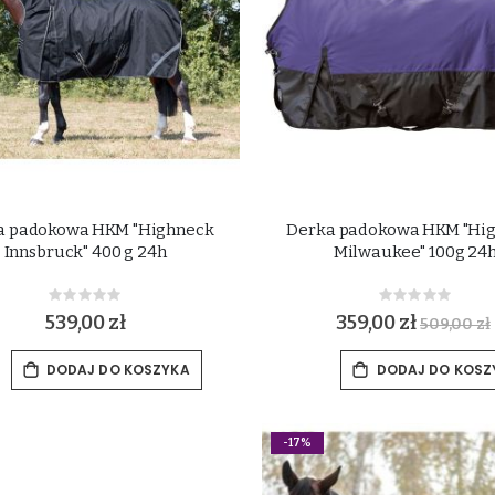
a padokowa HKM "Highneck
Derka padokowa HKM "Hi
Innsbruck" 400 g 24h
Milwaukee" 100g 24
Rating:
Rating:
0%
0%
539,00 zł
359,00 zł
509,00 zł
DODAJ DO KOSZYKA
DODAJ DO KOSZ
-17%