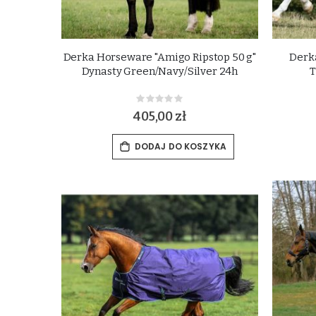
Derka Horseware "Amigo Ripstop 50 g"
Derk
Dynasty Green/Navy/Silver 24h
T
Rating:
0%
405,00 zł
DODAJ DO KOSZYKA