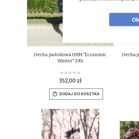
Ok
Derka padokowa HKM "Economic
Derka p
Winter" 24h
Rating:
0%
352,00 zł
DODAJ DO KOSZYKA