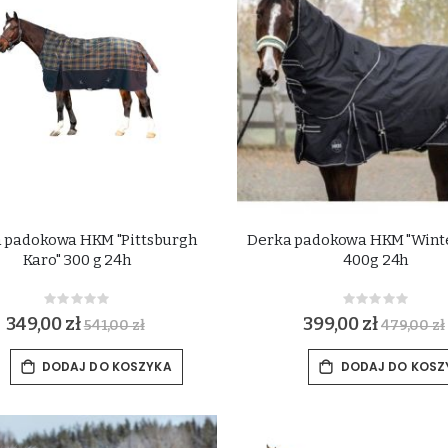
 padokowa HKM "Pittsburgh
Derka padokowa HKM "Wint
Karo" 300 g 24h
400g 24h
Rating:
Rating:
0%
0%
349,00 zł
399,00 zł
541,00 zł
479,00 zł
DODAJ DO KOSZYKA
DODAJ DO KOSZ