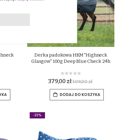
ghneck
Derka padokowa HKM "Highneck
Glasgow" 100g Deep Blue Check 24h
Rating:
0%
379,00 zł
509,00 zł
YKA
DODAJ DO KOSZYKA
-25%