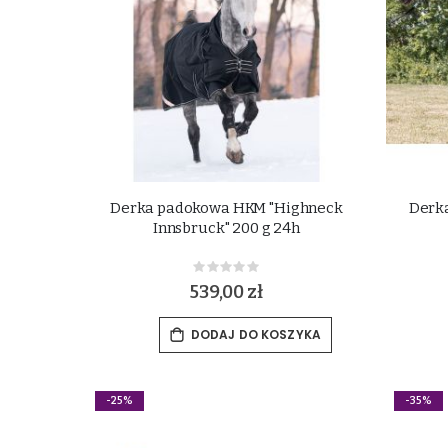
Derka padokowa HKM "Highneck
Derk
Innsbruck" 200 g 24h
Rating:
0%
539,00 zł
DODAJ DO KOSZYKA
-25%
-35%