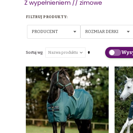
Z wypełnieniem // zimowe
PRODUCENT
ROZMIAR DERKI
Wys
Ustaw
Sortuj wg
kierunek
malejący