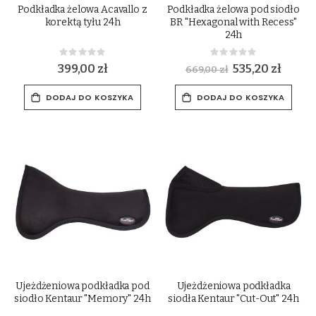
Podkładka żelowa Acavallo z
Podkładka żelowa pod siodło
korektą tyłu 24h
BR "Hexagonal with Recess"
24h
Rating:
Rating:
0%
0%
399,00 zł
Special
535,20 zł
669,00 zł
Price
DODAJ DO KOSZYKA
DODAJ DO KOSZYKA
Ujeżdżeniowa podkładka pod
Ujeżdżeniowa podkładka
siodło Kentaur "Memory" 24h
siodła Kentaur "Cut-Out" 24h