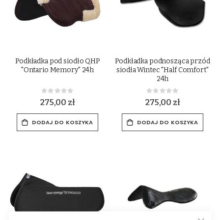
Podkładka pod siodło QHP
Podkładka podnosząca przód
"Ontario Memory" 24h
siodła Wintec "Half Comfort"
24h
Rating:
Rating:
0%
0%
275,00 zł
275,00 zł
DODAJ DO KOSZYKA
DODAJ DO KOSZYKA