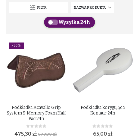
FILTR
Wysyłka 24h
-30%
Podkładka Acavallo Grip
Podkładka korygująca
System & Memory Foam Half
Kentaur 24h
Pad 24h
Rating:
Rating:
0%
0%
475,30 zł
65,00 zł
679,00 zł