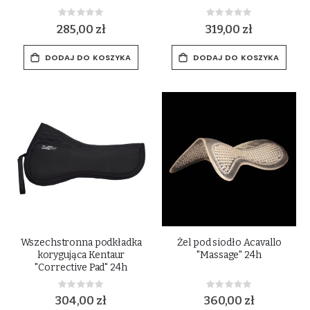
Rating:
Rating:
0%
0%
285,00 zł
319,00 zł
DODAJ DO KOSZYKA
DODAJ DO KOSZYKA
Wszechstronna podkładka
Żel pod siodło Acavallo
korygująca Kentaur
"Massage" 24h
"Corrective Pad" 24h
Rating:
Rating:
0%
0%
304,00 zł
360,00 zł