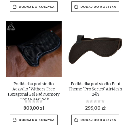
DODAJ DO KOSZYKA
DODAJ DO KOSZYKA
Podkładka pod siodło
Podkładka pod siodło Equi
Acavallo "Withers Free
Theme "Pro Series" AirMesh
Hexagonal Gel Pad Memory
24h
Front Riser" 24h
Rating:
Rating:
0%
0%
809,00 zł
299,00 zł
DODAJ DO KOSZYKA
DODAJ DO KOSZYKA