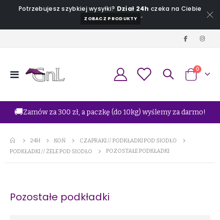
Potrzebujesz szybkiej wysyłki?
Dział 24h
czeka na Ciebie
*
ZOBACZ PRODUKTY
produkt
0
Przełącznik
Koszyk
Nav
🚚
Zamów za 300 zł, a paczkę (do 10kg) wyślemy za darmo!
24H
KOŃ
CZAPRAKI // PODKŁADKI POD SIODŁO
POZOSTAŁE PODKŁADKI
PODKŁADKI // ŻELE POD SIODŁO
Pozostałe podkładki