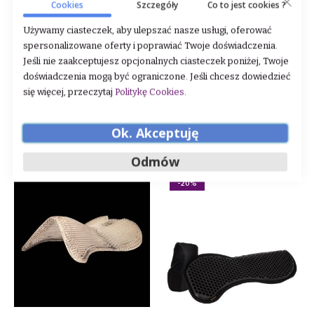
Cookies
Szczegóły
Co to jest cookies ?
Używamy ciasteczek, aby ulepszać nasze usługi, oferować
spersonalizowane oferty i poprawiać Twoje doświadczenia.
Podkładka Torpol 24h
Podkładka żelowa Acavallo
Therapeutic Soft "Dri-Lex"
Jeśli nie zaakceptujesz opcjonalnych ciasteczek poniżej, Twoje
24h
doświadczenia mogą być ograniczone. Jeśli chcesz dowiedzieć
się więcej, przeczytaj
Politykę Cookies
.
Rating:
Rating:
0%
0%
649,00 zł
385,00 zł
Ok. Akceptuję
DODAJ DO KOSZYKA
DODAJ DO KOSZYKA
Odmów
-20%