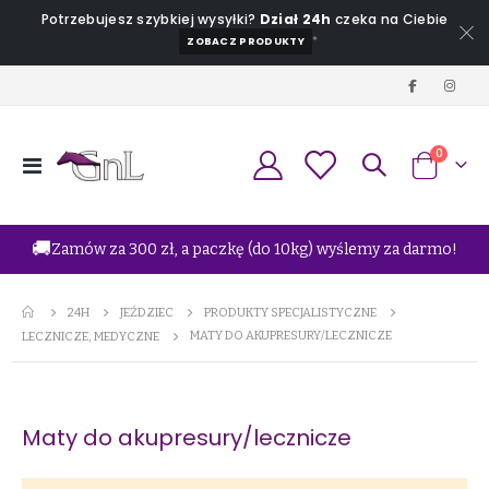
Potrzebujesz szybkiej wysyłki?
Dział 24h
czeka na Ciebie
*
ZOBACZ PRODUKTY
produkt
0
Przełącznik
Koszyk
Nav
🚚
Zamów za 300 zł, a paczkę (do 10kg) wyślemy za darmo!
24H
JEŹDZIEC
PRODUKTY SPECJALISTYCZNE
MATY DO AKUPRESURY/LECZNICZE
LECZNICZE, MEDYCZNE
Maty do akupresury/lecznicze