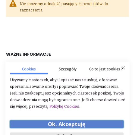
Nie możemy odnaleźć pasujących produktów do
zaznaczenia.
WAŻNE INFORMACJE
O nas
Cookies
Szczegóły
Co to jest cookies ?
Dane firmy
Używamy ciasteczek, aby ulepszać nasze usługi, oferować
spersonalizowane oferty i poprawiać Twoje doświadczenia.
Regulamin
Jeśli nie zaakceptujesz opcjonalnych ciasteczek poniżej, Twoje
Zwroty i reklamacje
doświadczenia mogą być ograniczone. Jeśli chcesz dowiedzieć
się więcej, przeczytaj
Politykę Cookies
.
Polityka prywatności
Sklep stacjonarny
Ok. Akceptuję
STREFA KLIENTA