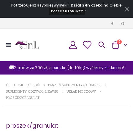
Potrzebujesz szybkiej wysyłki?
Dział 24h
czeka na Ciebie
*
ZOBACZ PRODUKTY
produkt
0
Przełącznik
Koszyk
Nav
🚚
Zamów za 300 zł, a paczkę (do 10kg) wyślemy za darmo!
24H
KOŃ
PASZE // SUPLEMENTY // CUKIERKI
SUPLEMENTY, ODŻYWKI, LIZAWKI
UKŁAD MOCZOWY
PROSZEK/GRANULAT
proszek/granulat