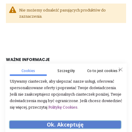
Nie możemy odnaleźć pasujących produktów do
zaznaczenia.
WAŻNE INFORMACJE
O nas
Cookies
Szczegóły
Co to jest cookies ?
Dane firmy
Używamy ciasteczek, aby ulepszać nasze usługi, oferować
spersonalizowane oferty i poprawiać Twoje doświadczenia.
Regulamin
Jeśli nie zaakceptujesz opcjonalnych ciasteczek poniżej, Twoje
doświadczenia mogą być ograniczone. Jeśli chcesz dowiedzieć
Zwroty i reklamacje
się więcej, przeczytaj
Politykę Cookies
.
Polityka prywatności
Ok. Akceptuję
Sklep stacjonarny