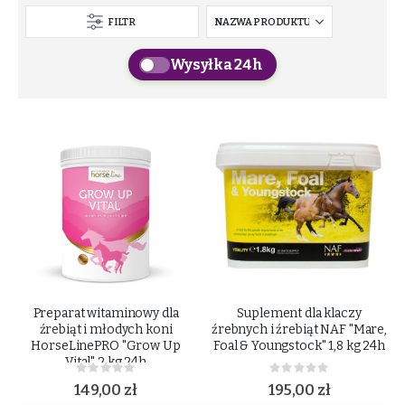
FILTR
Wysyłka 24h
Preparat witaminowy dla
Suplement dla klaczy
źrebiąt i młodych koni
źrebnych i źrebiąt NAF "Mare,
HorseLinePRO "Grow Up
Foal & Youngstock" 1,8 kg 24h
Vital" 2 kg 24h
Rating:
Rating:
0%
0%
149,00 zł
195,00 zł