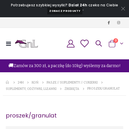
Potrzebujesz szybkiej wysyłki?
Dział 24h
czeka na Ciebie
*
ZOBACZ PRODUKTY
produkt
0
Przełącznik
Koszyk
Nav
🚚
Zamów za 300 zł, a paczkę (do 10kg) wyślemy za darmo!
24H
KOŃ
PASZE // SUPLEMENTY // CUKIERKI
PROSZEK/GRANULAT
SUPLEMENTY, ODŻYWKI, LIZAWKI
ŹREBIĘTA
proszek/granulat