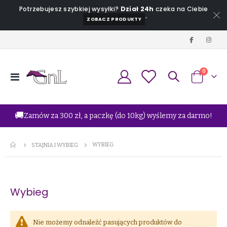
Potrzebujesz szybkiej wysyłki?
Dział 24h
czeka na Ciebie
*
ZOBACZ PRODUKTY
produkt
0
Przełącznik
Koszyk
Nav
🚚
Zamów za 300 zł, a paczkę (do 10kg) wyślemy za darmo!
WYBIEG
STAJNIA I WYBIEG
Wybieg
Nie możemy odnaleźć pasujących produktów do