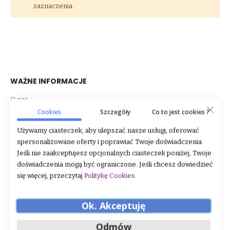
zaznaczenia.
WAŻNE INFORMACJE
O nas
Cookies
Szczegóły
Co to jest cookies ?
Dane firmy
Używamy ciasteczek, aby ulepszać nasze usługi, oferować
Regulamin
spersonalizowane oferty i poprawiać Twoje doświadczenia.
Jeśli nie zaakceptujesz opcjonalnych ciasteczek poniżej, Twoje
Zwroty i reklamacje
doświadczenia mogą być ograniczone. Jeśli chcesz dowiedzieć
Polityka prywatności
się więcej, przeczytaj
Politykę Cookies
.
Sklep stacjonarny
Ok. Akceptuję
STREFA KLIENTA
Odmów