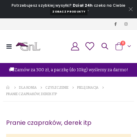
Potrzebujesz szybkiej wysyłki?
Dział 24h
czeka na Ciebie
*
ZOBACZ PRODUKTY
produkt
0
Przełącznik
Koszyk
Nav
🚚
Zamów za 300 zł, a paczkę (do 10kg) wyślemy za darmo!
DLA KONIA
CZYSZCZENIE
PIELĘGNACJA
PRANIE CZAPRAKÓW, DEREK ITP
Pranie czapraków, derek itp