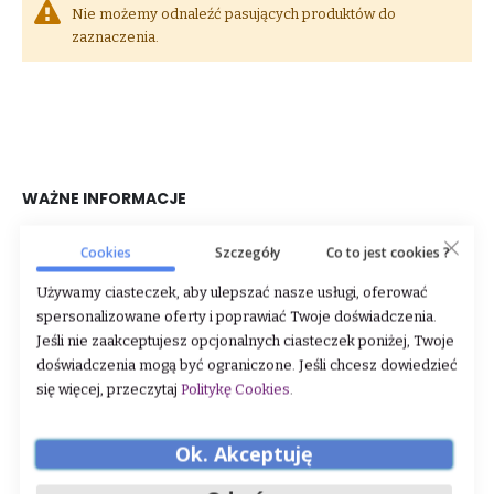
Nie możemy odnaleźć pasujących produktów do
zaznaczenia.
WAŻNE INFORMACJE
O nas
Cookies
Szczegóły
Co to jest cookies ?
Dane firmy
Używamy ciasteczek, aby ulepszać nasze usługi, oferować
spersonalizowane oferty i poprawiać Twoje doświadczenia.
Regulamin
Jeśli nie zaakceptujesz opcjonalnych ciasteczek poniżej, Twoje
Zwroty i reklamacje
doświadczenia mogą być ograniczone. Jeśli chcesz dowiedzieć
się więcej, przeczytaj
Politykę Cookies
.
Polityka prywatności
Sklep stacjonarny
Ok. Akceptuję
STREFA KLIENTA