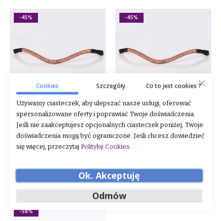
-45%
-45%
Cookies
Szczegóły
Co to jest cookies ?
Używamy ciasteczek, aby ulepszać nasze usługi, oferować
spersonalizowane oferty i poprawiać Twoje doświadczenia.
Naczółek Lovequestrian
Naczółek Lovequestrian
"Princess Rosegold"
"Princess Rosegold" 24h
Jeśli nie zaakceptujesz opcjonalnych ciasteczek poniżej, Twoje
doświadczenia mogą być ograniczone. Jeśli chcesz dowiedzieć
się więcej, przeczytaj
Politykę Cookies
.
Rating:
Rating:
0%
0%
99,00 zł
99,00 zł
179,00 zł
179,00 zł
Ok. Akceptuję
DODAJ DO KOSZYKA
DODAJ DO KOSZYKA
Odmów
-58%