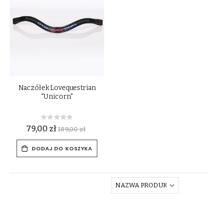
Naczółek Lovequestrian
"Unicorn"
Rating:
0%
79,00 zł
189,00 zł
DODAJ DO KOSZYKA