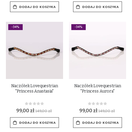
DODAJ DO KOSZYKA
DODAJ DO KOSZYKA
-34%
-34%
Naczółek Lovequestrian
Naczółek Lovequestrian
"Princess Anastasia"
"Princess Aurora"
Rating:
Rating:
0%
0%
99,00 zł
99,00 zł
149,00 zł
149,00 zł
DODAJ DO KOSZYKA
DODAJ DO KOSZYKA