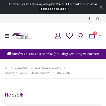
Potrzebujesz szybkiej wysyłki?
Dział 24h
czeka na Ciebie
*
ZOBACZ PRODUKTY
produkt
0
Przełącznik
Koszyk
Nav
🚚
Zamów za 300 zł, a paczkę (do 10kg) wyślemy za darmo!
DLA KONIA
ARTYKUŁY STAJENNE
NACZÓŁKI
OGŁOWIA // AKCESORIA DO OGŁOWI
Naczółki